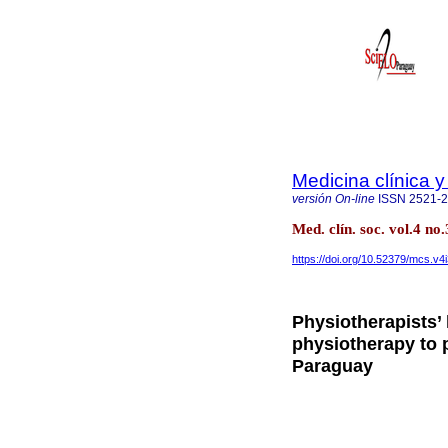
Medicina clínica y
versión On-line
ISSN
2521-
Med. clín. soc. vol.4 n
https://doi.org/10.52379/mcs.v4
Physiotherapists’
physiotherapy to p
Paraguay