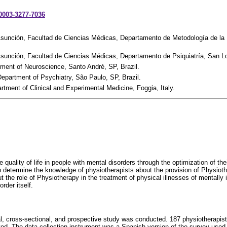
-0003-3277-7036
Asunción, Facultad de Ciencias Médicas, Departamento de Metodología de la 
Asunción, Facultad de Ciencias Médicas, Departamento de Psiquiatría, San L
ent of Neuroscience, Santo André, SP, Brazil.
Department of Psychiatry, São Paulo, SP, Brazil.
rtment of Clinical and Experimental Medicine, Foggia, Italy.
quality of life in people with mental disorders through the optimization of th
o determine the knowledge of physiotherapists about the provision of Physiot
t the role of Physiotherapy in the treatment of physical illnesses of mentally i
rder itself.
al, cross-sectional, and prospective study was conducted. 187 physiotherapist
ed. The data collection instrument was a Spanish version of the survey used 