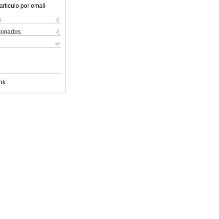
articulo por email
s
cionados
nk