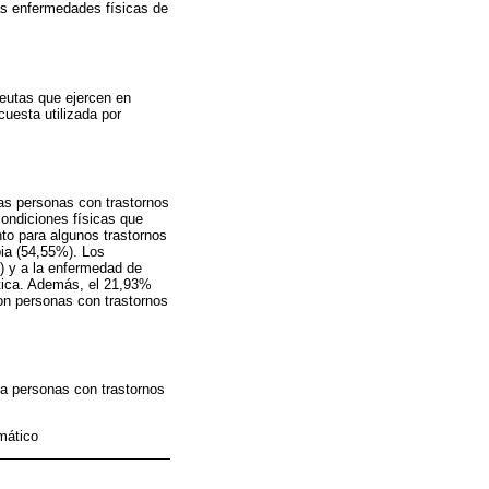
las enfermedades físicas de
peutas que ejercen en
uesta utilizada por
 las personas con trastornos
ondiciones físicas que
nto para algunos trastornos
pia (54,55%). Los
%) y a la enfermedad de
utica. Además, el 21,93%
on personas con trastornos
 a personas con trastornos
mático