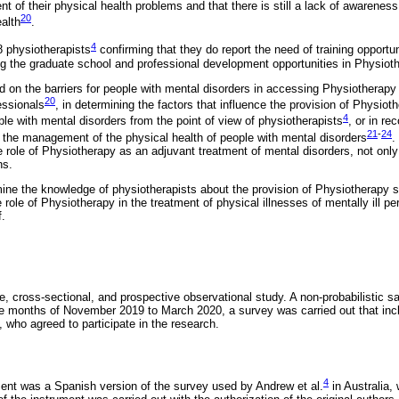
 of their physical health problems and that there is still a lack of awareness 
20
alth
.
4
 physiotherapists
confirming that they do report the need of training opportun
ing the graduate school and professional development opportunities in Physioth
on the barriers for people with mental disorders in accessing Physiotherapy 
20
essionals
, in determining the factors that influence the provision of Physiot
4
e with mental disorders from the point of view of physiotherapists
, or in re
21
-
24
 the management of the physical health of people with mental disorders
.
 role of Physiotherapy as an adjuvant treatment of mental disorders, not only
ns.
ine the knowledge of physiotherapists about the provision of Physiotherapy s
 role of Physiotherapy in the treatment of physical illnesses of mentally ill p
f.
ve, cross-sectional, and prospective observational study. A non-probabilistic 
e months of November 2019 to March 2020, a survey was carried out that inc
 who agreed to participate in the research.
4
ment was a Spanish version of the survey used by Andrew et al.
in Australia,