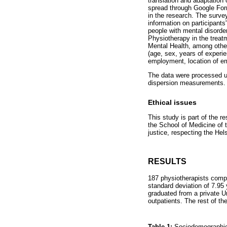
translation and adaptation 
spread through Google Forms
in the research. The surve
information on participant
people with mental disorde
Physiotherapy in the treatm
Mental Health, among other
(age, sex, years of experie
employment, location of e
The data were processed usi
dispersion measurements.
Ethical issues
This study is part of the 
the School of Medicine of t
justice, respecting the Hels
RESULTS
187 physiotherapists comp
standard deviation of 7.95
graduated from a private U
outpatients. The rest of t
Table 1:
Sociodemographic 