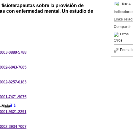
Enviar 
fisioterapeutas sobre la provisión de
onas con enfermedad mental. Un estudio de
Indicadore
Links rela
Compartir
Otros
Otros
Permali
-0003-0889-5788
-0002-6843-7685
-0002-8257-0183
-0001-7471-9075
3
4
i-Maia
-0001-9621-2291
-0002-3934-7007