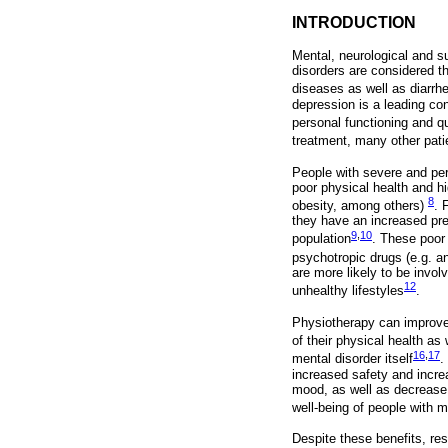
INTRODUCTION
Mental, neurological and s
disorders are considered th
diseases as well as diarrh
depression is a leading co
personal functioning and qua
treatment, many other pat
People with severe and per
poor physical health and h
8
obesity, among others)
. 
they have an increased pre
9
,
10
population
. These poor 
psychotropic drugs (e.g. a
are more likely to be invol
12
unhealthy lifestyles
.
Physiotherapy can improve t
of their physical health as 
16
,
17
mental disorder itself
.
increased safety and incre
mood, as well as decrease 
well-being of people with 
Despite these benefits, re