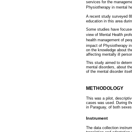
services for the management
Physiotherapy in mental he
A recent study surveyed 88
education in this area dur
Some studies have focused 
view of Mental Health prof
health management of peopl
impact of Physiotherapy in
on the knowledge about the
affecting mentally ill perso
This study aimed to determ
mental disorders, about the
of the mental disorder itsel
METHODOLOGY
This was a pilot, descripti
cases was used. During th
in Paraguay, of both sexes,
Instrument
The data collection instru