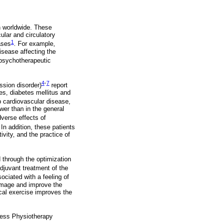
en worldwide. These
ular and circulatory
1
ases
. For example,
isease affecting the
 psychotherapeutic
4
-
7
ssion disorder)
report
es, diabetes mellitus and
p cardiovascular disease,
wer than in the general
dverse effects of
 In addition, these patients
vity, and the practice of
 through the optimization
adjuvant treatment of the
ociated with a feeling of
-image and improve the
cal exercise improves the
ccess Physiotherapy