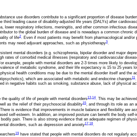
ubstance use disorders contribute to a significant proportion of disease burd
e third leading cause of disability-adjusted life years (DALYs) after cardiovasc
ea, lower respiratory infections, meningitis, and other common infectious dise
ntributor to the global burden of disease and is nowadays a common chronic d
2
lity of life
. Even if most patients may benefit from pharmacological and/or
3
ients may need adjuvant approaches, such as physiotherapy
.
sistent mental disorders (e.g. schizophrenia, bipolar disorder and major depre
igh rates of comorbid medical illnesses (respiratory and cardiovascular diseas
For example, people with mental disorders are 2-3 times more likely to develo
valence of metabolic syndrome, and their life expectancy is 15 to 25 years lo
physical health conditions may be due to the mental disorder itself and the a
11
ntipsychotics), which are associated with metabolic and endocrine changes
.
ved in negative habits such as smoking, substance abuse, lack of physical acti
13
,
14
he quality of life of people with mental disorders
. This may be achieved
15
well as the relief of their psychosocial disability
, and through its role as an 
 There is evidence that improvements in muscle balance and flexibility are ass
ased self-esteem. In addition, an improved posture can benefit the body self
bodily pain. There is also strong evidence that an adequate regimen of physi
17
,
18
mental disorders, such as depression and anxiety
.
19
searchers
have stated that people with mental disorders do not regularly a