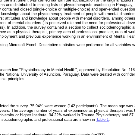
of the instrument was carried out with the authorization of the original author
 and distributed to mailing lists of physiotherapists practicing in Paraguay, i
y contained closed (single-choice or multiple-choice) and open-ended question
s' knowledge about the physiotherapy treatment of people with mental disorders
rs; attitudes and knowledge about people with mental disorders, among others)
ent of mental disorders (its perceived role and the need for professional deve
s). In addition, the survey contained a section to collect sociodemographic a
nce as a physical therapist, primary area of professional practice, area of wor
mployment and previous experience working in an environment of Mental Healt
ng Microsoft Excel. Descriptive statistics were performed for all variables wi
research line "Physiotherapy in Mental Health", approved by Resolution No. 11
he National University of Asuncion, Paraguay. Data were treated with confident
inki principles.
leted the survey. 75.94% were women (142 participants). The mean age was 3
 years. The average number of years of experience as physical therapist was
niversity or Higher Institute, 34.22% worked in Trauma Physiotherapy and 8
he sociodemographic and professional data are shown in
Table 1
.
and professional characteristics of the participants (n=187).