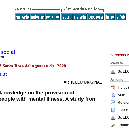
 social
Servicios 
2281
Revista
o.3 Santa Rosa del Aguaray dic. 2020
SciELO
i3.157
Articulo
ARTÍCULO ORIGINAL
Inglés 
 knowledge on the provision of
Articu
eople with mental illness. A study from
Referen
Como c
SciELO
Traduc