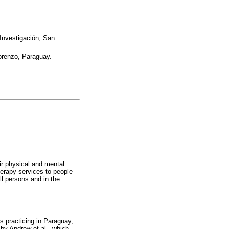
Investigación, San
orenzo, Paraguay.
eir physical and mental
herapy services to people
ll persons and in the
s practicing in Paraguay,
by Andrew et al., which