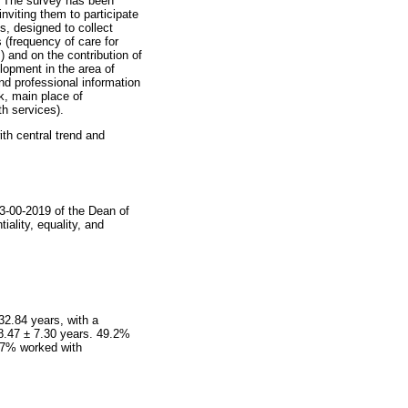
s. The survey has been
nviting them to participate
s, designed to collect
 (frequency of care for
 and on the contribution of
lopment in the area of
nd professional information
k, main place of
h services).
th central trend and
63-00-2019 of the Dean of
iality, equality, and
2.84 years, with a
 8.47 ± 7.30 years. 49.2%
7.7% worked with