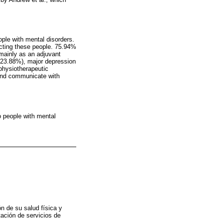
ple with mental disorders.
ecting these people. 75.94%
mainly as an adjuvant
(23.88%), major depression
physiotherapeutic
 and communicate with
o people with mental
ón de su salud física y
tación de servicios de