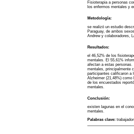
Fisioterapia a personas co
los enfermos mentales y en
Metodología:
se realizó un estudio desc
Paraguay, de ambos sexos. 
Andrew y colaboradores, L
Resultados:
el 46,52% de los fisioterap
mentales. El 55,61% infor
afectan a estas personas. 
mentales, principalmente c
participantes calificaron 
Alzheimer (21,48%) como l
de los encuestados report
mentales.
Conclusión:
existen lagunas en el cono
mentales.
Palabras clave:
trabajado