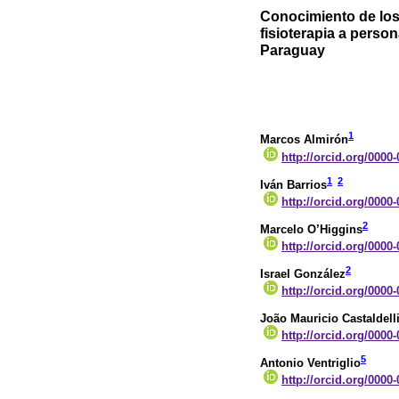
Conocimiento de los 
fisioterapia a pers
Paraguay
1
Marcos Almirón
http://orcid.org/0000
1
2
Iván Barrios
http://orcid.org/0000
2
Marcelo O’Higgins
http://orcid.org/0000
2
Israel González
http://orcid.org/0000
João Mauricio Castaldell
http://orcid.org/0000
5
Antonio Ventriglio
http://orcid.org/0000