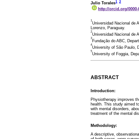
1
2
Julio Torales
http://orcid.org/0000
1
Universidad Nacional de 
Lorenzo, Paraguay.
2
Universidad Nacional de 
3
Fundação do ABC, Departm
4
University of São Paulo, 
5
University of Foggia, Depa
ABSTRACT
Introduction:
Physiotherapy improves the 
health. This study aimed t
with mental disorders, abou
treatment of the mental diso
Methodology:
A descriptive, observation
of both sexes, were survey