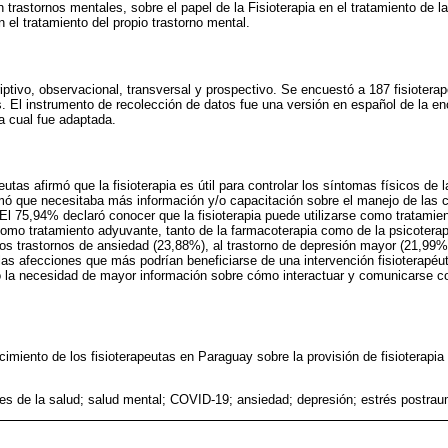
n trastornos mentales, sobre el papel de la Fisioterapia en el tratamiento de 
 el tratamiento del propio trastorno mental.
riptivo, observacional, transversal y prospectivo. Se encuestó a 187 fisiotera
El instrumento de recolección de datos fue una versión en español de la enc
a cual fue adaptada.
eutas afirmó que la fisioterapia es útil para controlar los síntomas físicos de
mó que necesitaba más información y/o capacitación sobre el manejo de las c
El 75,94% declaró conocer que la fisioterapia puede utilizarse como tratamie
omo tratamiento adyuvante, tanto de la farmacoterapia como de la psicotera
a los trastornos de ansiedad (23,88%), al trastorno de depresión mayor (21,99
as afecciones que más podrían beneficiarse de una intervención fisioterapé
ó la necesidad de mayor información sobre cómo interactuar y comunicarse c
cimiento de los fisioterapeutas en Paraguay sobre la provisión de fisioterapia
res de la salud; salud mental; COVID-19; ansiedad; depresión; estrés postrau