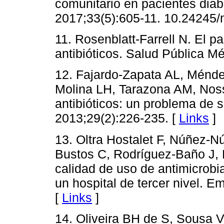
comunitario en pacientes diab
2017;33(5):605-11. 10.24245/
11. Rosenblatt-Farrell N. El pa
antibióticos. Salud Pública M
12. Fajardo-Zapata AL, Ménde
Molina LH, Tarazona AM, Noss
antibióticos: un problema de 
2013;29(2):226-235. [
Links
]
13. Oltra Hostalet F, Núñez-N
Bustos C, Rodríguez-Baño J, R
calidad de uso de antimicrobi
un hospital de tercer nivel. 
[
Links
]
14. Oliveira BH de S, Sousa 