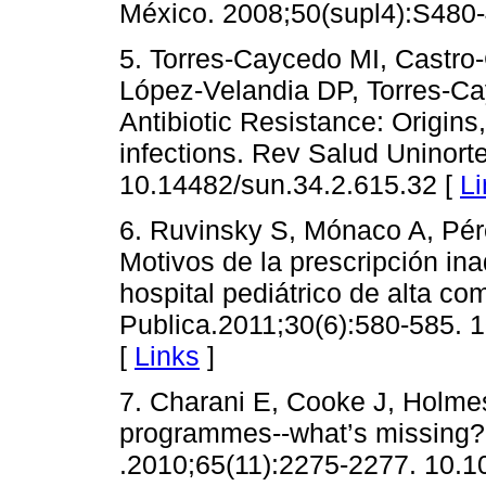
México. 2008;50(supl4):S480-
5. Torres-Caycedo MI, Castro-
López-Velandia DP, Torres-Cay
Antibiotic Resistance: Origins
infections. Rev Salud Uninort
10.14482/sun.34.2.615.32 [
Li
6. Ruvinsky S, Mónaco A, Pérez
Motivos de la prescripción in
hospital pediátrico de alta c
Publica.2011;30(6):580-585.
[
Links
]
7. Charani E, Cooke J, Holmes
programmes--what’s missing?
.2010;65(11):2275-2277. 10.1