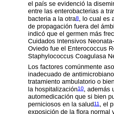
el país se evidenció la disem
entre las enterobacterias a t
8
bacteria a la otra
, lo cual es
de propagación fuera del ámbi
indicó que el germen más frec
Cuidados Intensivos Neonata-
Oviedo fue el Enterococcus R
Staphylococcus Coagulasa N
Los factores comúnmente aso
inadecuado de antimicrobianos
tratamiento ambulatorio o bie
10
la hospitalización
, además u
automedicación que si bien pu
11
perniciosos en la salud
, el 
exposición de la flora normal