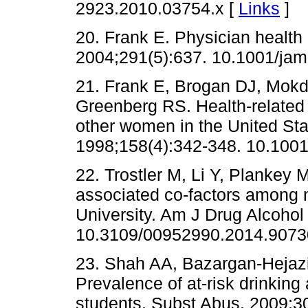
2923.2010.03754.x [
Links
]
20. Frank E. Physician health
2004;291(5):637. 10.1001/jam
21. Frank E, Brogan DJ, Mok
Greenberg RS. Health-related
other women in the United Sta
1998;158(4):342-348. 10.1001
22. Trostler M, Li Y, Plankey
associated co-factors among m
University. Am J Drug Alcohol
10.3109/00952990.2014.9073
23. Shah AA, Bazargan-Hejaz
Prevalence of at-risk drinkin
students. Subst Abus. 2009;3