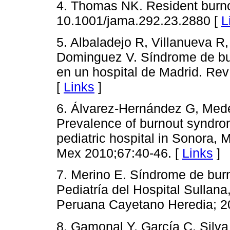
4. Thomas NK. Resident burn
10.1001/jama.292.23.2880 [
L
5. Albaladejo R, Villanueva R,
Dominguez V. Síndrome de bur
en un hospital de Madrid. Re
[
Links
]
6. Álvarez-Hernández G, Medéc
Prevalence of burnout syndrom
pediatric hospital in Sonora,
Mex 2010;67:40-46. [
Links
]
7. Merino E. Síndrome de burn
Pediatría del Hospital Sullana
Peruana Cayetano Heredia; 2
8. Gamonal Y, García C, Silva