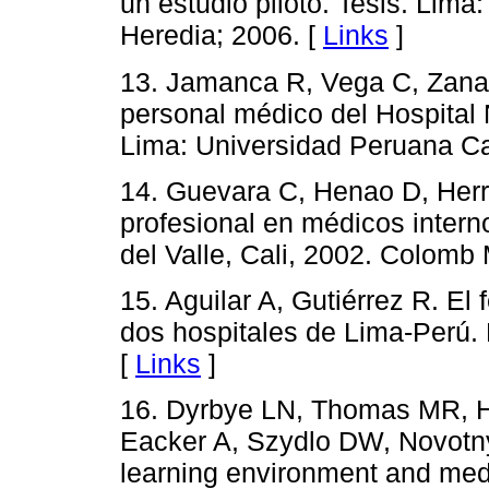
un estudio piloto. Tesis. Lim
Heredia; 2006. [
Links
]
13. Jamanca R, Vega C, Zana
personal médico del Hospital
Lima: Universidad Peruana Ca
14. Guevara C, Henao D, Herr
profesional en médicos interno
del Valle, Cali, 2002. Colomb
15. Aguilar A, Gutiérrez R. E
dos hospitales de Lima-Perú. 
[
Links
]
16. Dyrbye LN, Thomas MR, H
Eacker A, Szydlo DW, Novotny
learning environment and medi