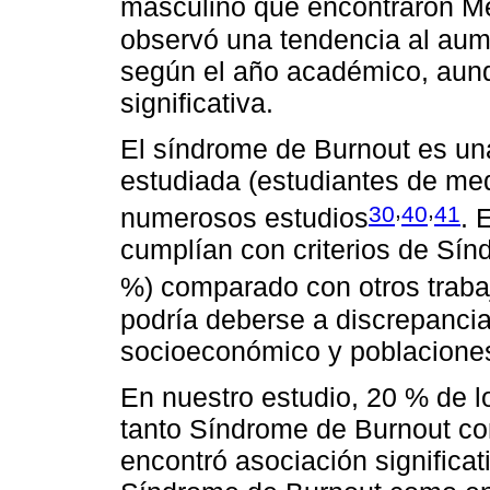
masculino que encontraron Me
observó una tendencia al aum
según el año académico, aunq
significativa.
El síndrome de Burnout es una
estudiada (estudiantes de med
,
,
30
40
41
numerosos estudios
. 
cumplían con criterios de Sín
%) comparado con otros traba
podría deberse a discrepancias
socioeconómico y poblaciones
En nuestro estudio, 20 % de l
tanto Síndrome de Burnout co
encontró asociación significat