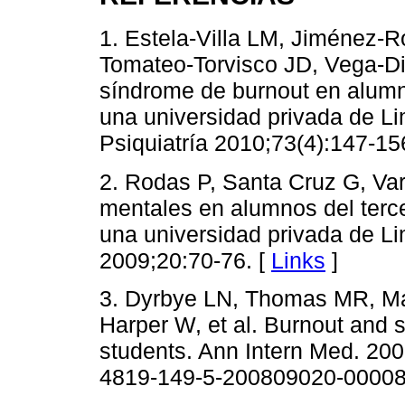
1. Estela-Villa LM, Jiménez-
Tomateo-Torvisco JD, Vega-Di
síndrome de burnout en alumn
una universidad privada de Li
Psiquiatría 2010;73(4):147-15
2. Rodas P, Santa Cruz G, Var
mentales en alumnos del terc
una universidad privada de L
2009;20:70-76. [
Links
]
3. Dyrbye LN, Thomas MR, Ma
Harper W, et al. Burnout and 
students. Ann Intern Med. 20
4819-149-5-200809020-00008