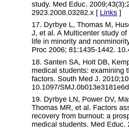
study. Med Educ. 2009;43(3):2
2923.2008.03282.x [
Links
]
17. Dyrbye L, Thomas M, Hus
J, et al. A Multicenter study o
life in minority and nonminor
Proc 2006; 81:1435-1442. 10.
18. Santen SA, Holt DB, Kemp
medical students: examining 
factors. South Med J. 2010;10
10.1097/SMJ.0b013e3181e6d
19. Dyrbye LN, Power DV, Mas
Thomas MR, et al. Factors ass
recovery from burnout: a prosp
medical students. Med Educ. 2