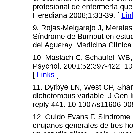
profesional de enfermería que
Herediana 2008;1:33-39. [
Lin
9. Rojas-Melgarejo J, Mereles-
Síndrome de Burnout en estu
del Aguaray. Medicina Clínica 
10. Maslach C, Schaufeli WB,
Psychol. 2001;52:397-422. 10
[
Links
]
11. Dyrbye LN, West CP, Shana
dichotomous variable. J Gen I
reply 441. 10.1007/s11606-00
12. Guido Evans F. Síndrome d
cirujanos generales de tres h