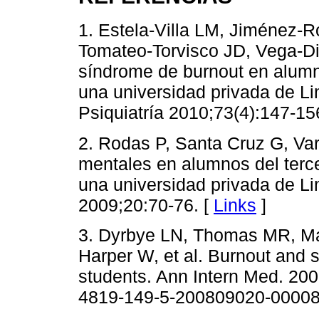
1. Estela-Villa LM, Jiménez-
Tomateo-Torvisco JD, Vega-Di
síndrome de burnout en alumn
una universidad privada de Li
Psiquiatría 2010;73(4):147-15
2. Rodas P, Santa Cruz G, Var
mentales en alumnos del terc
una universidad privada de L
2009;20:70-76. [
Links
]
3. Dyrbye LN, Thomas MR, Ma
Harper W, et al. Burnout and 
students. Ann Intern Med. 20
4819-149-5-200809020-00008