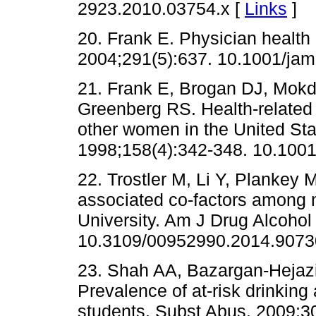
2923.2010.03754.x [
Links
]
20. Frank E. Physician health
2004;291(5):637. 10.1001/jam
21. Frank E, Brogan DJ, Mok
Greenberg RS. Health-related
other women in the United Sta
1998;158(4):342-348. 10.1001
22. Trostler M, Li Y, Plankey
associated co-factors among m
University. Am J Drug Alcohol
10.3109/00952990.2014.9073
23. Shah AA, Bazargan-Hejaz
Prevalence of at-risk drinkin
students. Subst Abus. 2009;3