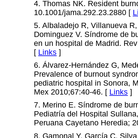
4. Thomas NK. Resident burn
10.1001/jama.292.23.2880 [
L
5. Albaladejo R, Villanueva R,
Dominguez V. Síndrome de bur
en un hospital de Madrid. Re
[
Links
]
6. Álvarez-Hernández G, Medéc
Prevalence of burnout syndrom
pediatric hospital in Sonora,
Mex 2010;67:40-46. [
Links
]
7. Merino E. Síndrome de burn
Pediatría del Hospital Sullana
Peruana Cayetano Heredia; 2
8. Gamonal Y, García C, Silva