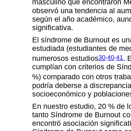
masculino que encontraron Me
observó una tendencia al aum
según el año académico, aunq
significativa.
El síndrome de Burnout es una
estudiada (estudiantes de med
,
,
30
40
41
numerosos estudios
. 
cumplían con criterios de Sín
%) comparado con otros traba
podría deberse a discrepancias
socioeconómico y poblaciones
En nuestro estudio, 20 % de l
tanto Síndrome de Burnout co
encontró asociación significat