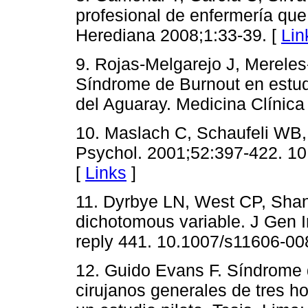
profesional de enfermería que
Herediana 2008;1:33-39. [
Lin
9. Rojas-Melgarejo J, Mereles-
Síndrome de Burnout en estu
del Aguaray. Medicina Clínica 
10. Maslach C, Schaufeli WB,
Psychol. 2001;52:397-422. 10
[
Links
]
11. Dyrbye LN, West CP, Shana
dichotomous variable. J Gen I
reply 441. 10.1007/s11606-00
12. Guido Evans F. Síndrome d
cirujanos generales de tres h