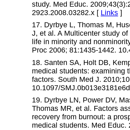
study. Med Educ. 2009;43(3):2
2923.2008.03282.x [
Links
]
17. Dyrbye L, Thomas M, Hus
J, et al. A Multicenter study o
life in minority and nonminor
Proc 2006; 81:1435-1442. 10.
18. Santen SA, Holt DB, Kemp
medical students: examining 
factors. South Med J. 2010;10
10.1097/SMJ.0b013e3181e6d
19. Dyrbye LN, Power DV, Mas
Thomas MR, et al. Factors ass
recovery from burnout: a prosp
medical students. Med Educ. 2