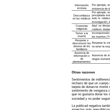
Por ejemplo, te
Información
errónea
existencia de d
Por ejemplo, t
precipitada ex
Desconfianza
todo lo relati
en los médicos
investigación, 
Aquí se destac
Creencias
religiosas
cadáver, dudas 
Incomprensión 
Temor a la
muerte
los muertos ("
Respetar o
Respetar la vo
desconocer los
deseos de los
no tener la res
familiares
Ausencia de
Ausencia de in
información o
de
ningún moment
planteamientos
Otras razones
Sentimientos de indiferenci
rechazo de que un cuerpo a
tarjeta de donan-te moriré
sentimiento de venganza co
que no gustaría donar los 
sociedad y no poder segui
La publicad negativa tambi
aspectos más anecdóticos 