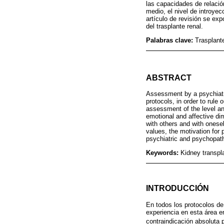
las capacidades de relaci
medio, el nivel de introyec
artículo de revisión se ex
del trasplante renal.
Palabras clave:
Trasplante
ABSTRACT
Assessment by a psychiatrist
protocols, in order to rule 
assessment of the level an
emotional and affective dim
with others and with oneself
values, the motivation for 
psychiatric and psychopath
Keywords:
Kidney transpl
INTRODUCCIÓN
En todos los protocolos de 
experiencia en esta área e
contraindicación absoluta p