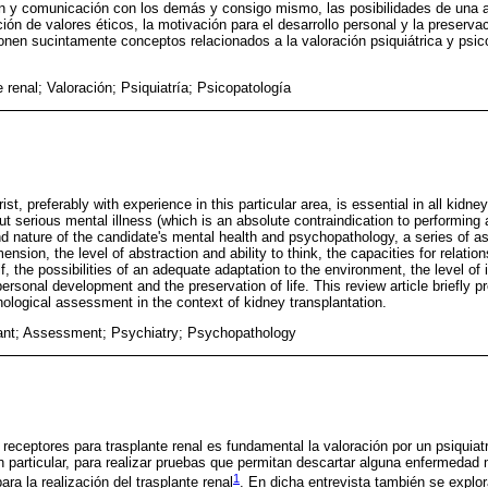
ón y comunicación con los demás y consigo mismo, las posibilidades de una 
ción de valores éticos, la motivación para el desarrollo personal y la preserva
ponen sucintamente conceptos relacionados a la valoración psiquiátrica y psic
 renal; Valoración; Psiquiatría; Psicopatología
, preferably with experience in this particular area, is essential in all kidney
out serious mental illness (which is an absolute contraindication to performing 
d nature of the candidate's mental health and psychopathology, a series of as
ension, the level of abstraction and ability to think, the capacities for relat
, the possibilities of an adequate adaptation to the environment, the level of i
personal development and the preservation of life. This review article briefly 
ological assessment in the context of kidney transplantation.
ant; Assessment; Psychiatry; Psychopathology
receptores para trasplante renal es fundamental la valoración por un psiquiat
n particular, para realizar pruebas que permitan descartar alguna enfermedad 
1
ara la realización del trasplante renal
. En dicha entrevista también se explor