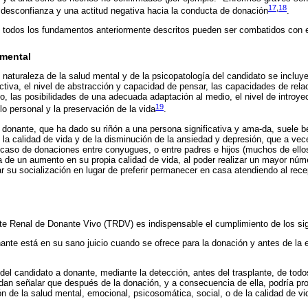
17
,
18
a desconfianza y una actitud negativa hacia la conducta de donación
.
e todos los fundamentos anteriormente descritos pueden ser combatidos con 
 mental
y naturaleza de la salud mental y de la psicopatología del candidato se incluy
tiva, el nivel de abstracción y capacidad de pensar, las capacidades de rel
 las posibilidades de una adecuada adaptación al medio, el nivel de introyec
19
lo personal y la preservación de la vida
.
l donante, que ha dado su riñón a una persona significativa y ama-da, suele be
la calidad de vida y de la disminución de la ansiedad y depresión, que a vec
l caso de donaciones entre conyugues, o entre padres e hijos (muchos de ellos
a de un aumento en su propia calidad de vida, al poder realizar un mayor núm
r su socialización en lugar de preferir permanecer en casa atendiendo al rec
nte Renal de Donante Vivo (TRDV) es indispensable el cumplimiento de los sig
onante está en su sano juicio cuando se ofrece para la donación y antes de la
 del candidato a donante, mediante la detección, antes del trasplante, de todo
dan señalar que después de la donación, y a consecuencia de ella, podría pro
n de la salud mental, emocional, psicosomática, social, o de la calidad de vi