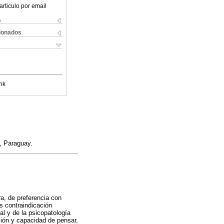
articulo por email
s
cionados
nk
, Paraguay.
ra, de preferencia con
es contraindicación
tal y de la psicopatología
ción y capacidad de pensar,