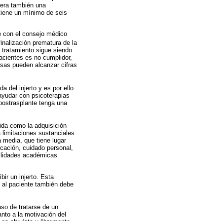
dera también una
 tiene un mínimo de seis
de con el consejo médico
finalización prematura de la
l tratamiento sigue siendo
acientes es no cumplidor,
asas pueden alcanzar cifras
a del injerto y es por ello
ayudar con psicoterapias
 postrasplante tenga una
ida como la adquisición
 limitaciones sustanciales
a media, que tiene lugar
cación, cuidado personal,
bilidades académicas
ir un injerto. Esta
o al paciente también debe
aso de tratarse de un
anto a la motivación del