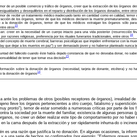
mor de un posible comercio y tráfico de órganos, creer que la extracción de los órganos desf
esigualdades y desequilibrios en el reparto y distribución de los órganos donados, entre otro
emor de recibir un tratamiento médico inadecuado tanto en cantidad como en calidad, temor 
tracción de los órganos, temor de que los médicos declaren la muerte prematuramente, de
vo a la donación de órganos, temor de que los médicos extraigan los órganos sólo para
15
entre otros
.
an: creer en la necesidad de un cuerpo intacto para una vida posterior (resurrección final
16
por razones religiosas, preferencia por los rituales funerarios tradicionales, entre otros
.
del concepto de muerte cerebral, barreras psicológicas que impiden enfrentarse con la mue
Hay que dejar a los muertos en paz") y ser demasiado joven y no haberse planteado nunca l
luntad del fallecido cuando éste había dejado constancia de que no deseaba donar, no saber
15
ponsabilidad de tener que tomar esa decisión
.
formación sobre la donación de órganos (necesidad, tarjeta de donante, etcétera) y no h
14
o la donación de órganos
.
a ante los problemas de otros (posibles receptores de órganos), irrealidad de l
jeno lleve los órganos pertenecientes a otro cuerpo, fatalismo y superstición
 muy pronto"), temor de estar sometido a numerosas críticas por parte de los 
ntra la sociedad por la muerte del familiar, existencia de algunas personas (p
órganos, no creer un deber realizar este tipo de comportamiento por no haber 
r en la cama después de la extracción y ser rápidamente inhuma-do o inciner
én es una razón que justifica la no donación. En algunas ocasiones, la infor
y a una serie de hechos no confirmados (por ejemplo: "Enfermos graves son