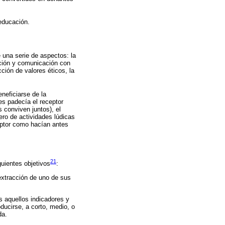
educación.
e una serie de aspectos: la
ación y comunicación con
ción de valores éticos, la
neficiarse de la
es padecía el receptor
 conviven juntos), el
ero de actividades lúdicas
eptor como hacían antes
21
uientes objetivos
:
 extracción de uno de sus
s aquellos indicadores y
ducirse, a corto, medio, o
da.