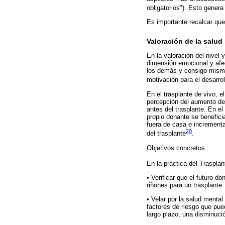
obligatorios"). Esto gener
Es importante recalcar qu
Valoración de la salud
En la valoración del nivel 
dimensión emocional y afec
los demás y consigo mismo,
motivación para el desarrol
En el trasplante de vivo, e
percepción del aumento de 
antes del trasplante. En e
propio donante se benefici
fuera de casa e incrementa
20
del trasplante
.
Objetivos concretos
En la práctica del Traspla
• Verificar que el futuro d
riñones para un trasplante.
• Velar por la salud mental
factores de riesgo que pue
largo plazo, una disminució