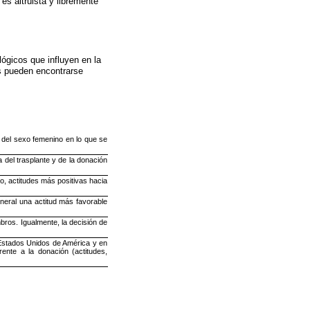
es altruista y libremente
lógicos que influyen en la
es pueden encontrarse
r del sexo femenino en lo que se
 del trasplante y de la donación
o, actitudes más positivas hacia
neral una actitud más favorable
ros. Igualmente, la decisión de
 Estados Unidos de América y en
ente a la donación (actitudes,