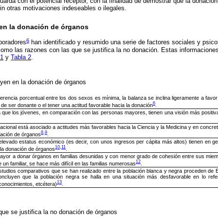
uarda con el potencial receptor, con la finalidad de demostrar que la donación 
in otras motivaciones indeseables o ilegales.
 en la donación de órganos
6
boradores
han identificado y resumido una serie de factores sociales y psico
omo las razones con las que se justifica la no donación. Estas informacion
 1
y
Tabla 2
.
uyen en la donación de órganos
ferencia porcentual entre los dos sexos es mínima, la balanza se inclina ligeramente a favo
6
 de ser donante o el tener una actitud favorable hacia la donación
.
a que los jóvenes, en comparación con las personas mayores, tienen una visión más positiva
acional está asociado a actitudes más favorables hacia la Ciencia y la Medicina y en concret
8
,
9
onación de órganos
.
elevado estatus económico (es decir, con unos ingresos per cápita más altos) tienen en ge
10
,
11
y la donación de órganos
.
ayor a donar órganos en familias desunidas y con menor grado de cohesión entre sus miemb
12
 un familiar, se hace más difícil en las familias numerosas
.
studios comparativos que se han realizado entre la población blanca y negra proceden de
oncluyen que la población negra se halla en una situación más desfavorable en lo refer
13
conocimientos, etcétera)
.
ue se justifica la no donación de órganos