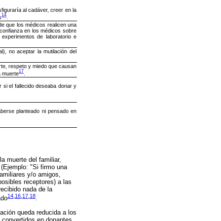
iguraría al cadáver, creer en la
14
s
.
de que los médicos realicen una
sconfianza en los médicos sobre
 experimentos de laboratorio e
), no aceptar la mutilación del
rte, respeto y miedo que causan
17
a muerte
.
 si el fallecido deseaba donar y
aberse planteado ni pensado en
a muerte del familiar,
 (Ejemplo: "Si firmo una
familiares y/o amigos,
osibles receptores) a las
recibido nada de la
14
,
16
,
17
,
18
ado
.
mación queda reducida a los
 convertidos en donantes