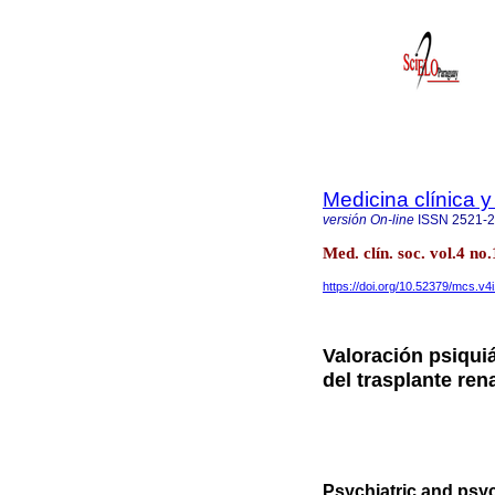
Medicina clínica y
versión On-line
ISSN
2521-
Med. clín. soc. vol.4 n
https://doi.org/10.52379/mcs.v4
Valoración psiquiá
del trasplante ren
Psychiatric and psy