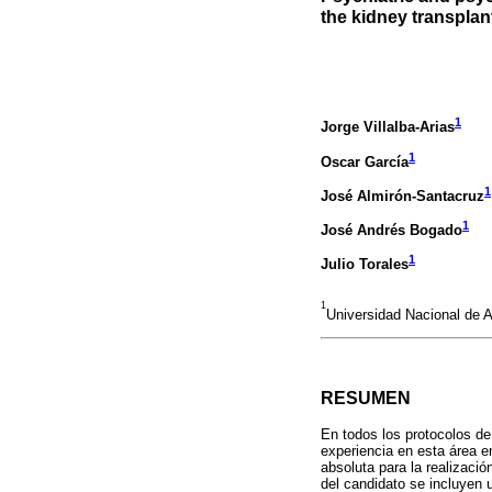
the kidney transplan
1
Jorge Villalba-Arias
1
Oscar García
1
José Almirón-Santacruz
1
José Andrés Bogado
1
Julio Torales
1
Universidad Nacional de A
RESUMEN
En todos los protocolos de 
experiencia en esta área en
absoluta para la realizació
del candidato se incluyen 