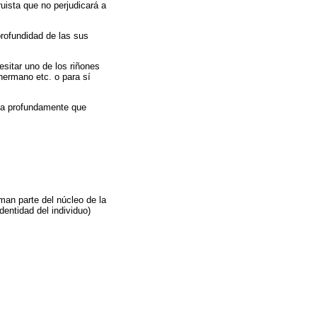
ruista que no perjudicará a
profundidad de las sus
esitar uno de los riñones
 hermano etc. o para sí
ila profundamente que
man parte del núcleo de la
dentidad del individuo)