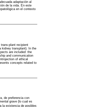
adecuada adaptación al
ción de la vida. En este
opatológica en el contexto
 trans-plant recipient
a kidney transplant). In the
pects are included: the
ionship and communication
ntrojection of ethical
presents concepts related to
ra, de preferencia con
mental grave (lo cual es
a la existencia de posibles