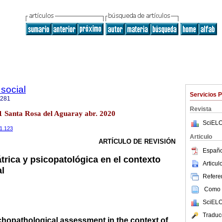
 social
Servicios 
2281
Revista
o.1 Santa Rosa del Aguaray abr. 2020
SciELO
i1.123
Articulo
ARTÍCULO DE REVISIÓN
Españo
trica y psicopatológica en el contexto
Articu
al
Referen
Como c
SciELO
Traduc
chopathological assessment in the context of