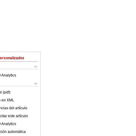
Personalizados
 Analytics
l (pdf)
lo en XML
cias del artículo
itar este artículo
 Analytics
ción automática