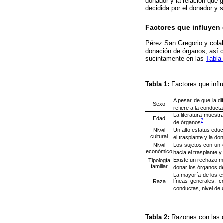
donador y la relación que g
decidida por el donador y s
Factores que influyen
Pérez San Gregorio y cola
donación de órganos, así c
sucintamente en las
Tabla
Tabla 1:
Factores que infl
A pesar de que la di
Sexo
refiere a la conducta
La literatura muestr
Edad
7
de órganos
.
Un alto estatus educ
Nivel
cultural
el trasplante y la d
Los sujetos con un 
Nivel
económico
hacia el trasplante 
Existe un rechazo m
Tipología
familiar
donar los órganos de
La mayoría de los e
líneas generales, c
Raza
conductas, nivel de 
Tabla 2:
Razones con las q