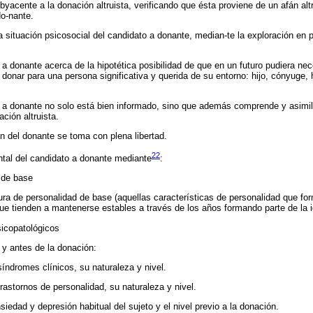
byacente a la donación altruista, verificando que ésta proviene de un afán alt
do-nante.
a situación psicosocial del candidato a donante, median-te la exploración en 
 a donante acerca de la hipotética posibilidad de que en un futuro pudiera nec
 donar para una persona significativa y querida de su entorno: hijo, cónyuge,
to a donante no solo está bien informado, sino que además comprende y asim
ación altruista.
n del donante se toma con plena libertad.
22
ntal del candidato a donante mediante
:
 de base
tura de personalidad de base (aquellas características de personalidad que for
que tienden a mantenerse estables a través de los años formando parte de la i
sicopatológicos
y antes de la donación:
síndromes clínicos, su naturaleza y nivel.
trastornos de personalidad, su naturaleza y nivel.
nsiedad y depresión habitual del sujeto y el nivel previo a la donación.