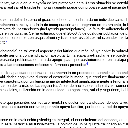
ciente, ya que en la mayoría de los protocolos esta última situación se consi
para realizar el trasplante, no así cuando puede comprobarse que el paciente
to se ha definido como el grado en el que la conducta de un individuo coinci
 adherencia incluye la falta de incorporación a un programa de tratamiento, la 
ompleta de instrucciones (incluyendo prescripciones). La falta de adherencia a
s en psiquiatría. Se ha estimado que el 20-50 % de cualquier población de p
ue en pacientes con esquizofrenia y trastornos psicóticos relacionados las t
3
80 %
.
dherencia) es tal vez el aspecto psiquiátrico que más influye sobre la sobrevid
uele ser una contraindicación absoluta. En la etapa pre-trasplante se puede 
 presenta problemas de falta de apego, para que, posteriormente, en la etapa
4
ca a las indicaciones médicas y fármacos prescritos
.
l o discapacidad cognitiva es una anomalía en proceso de aprendizaje entend
habilidades cognitivas durante el desarrollo humano, que conduce finalmente a
 Se caracteriza por un funcionamiento intelectual significativamente inferior a l
adas en dos o más de las siguientes áreas de habilidades adaptativas: comuni
des sociales, utilización de la comunidad, autogobierno, salud y seguridad, ha
sto que pacientes con retraso mental no suelen ser candidatos idóneos a recib
 paciente cuenta con un importante apoyo familiar, por lo que la red de apoy
ante de la evaluación psicológica integral, el conocimiento del donador, en c
n esta instancia es funda-mental la opinión de un psiquiatra calificado en cu