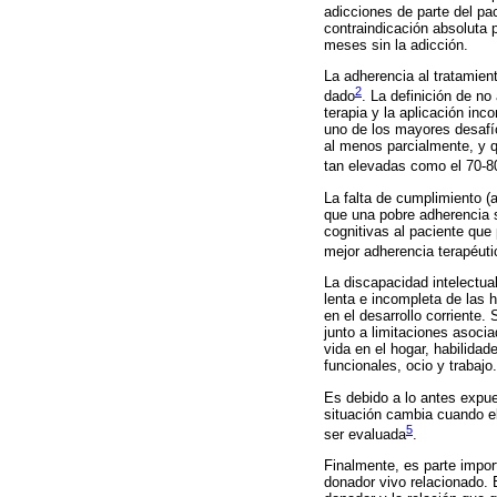
adicciones de parte del pa
contraindicación absoluta 
meses sin la adicción.
La adherencia al tratamien
2
dado
. La definición de no
terapia y la aplicación inc
uno de los mayores desafío
al menos parcialmente, y q
tan elevadas como el 70-
La falta de cumplimiento (a
que una pobre adherencia s
cognitivas al paciente que
mejor adherencia terapéuti
La discapacidad intelectua
lenta e incompleta de las 
en el desarrollo corriente.
junto a limitaciones asoci
vida en el hogar, habilida
funcionales, ocio y trabajo.
Es debido a lo antes expue
situación cambia cuando el
5
ser evaluada
.
Finalmente, es parte import
donador vivo relacionado. E