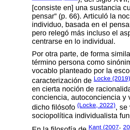
[consiste en] una sustancia c
pensar” (p. 66). Articuló la no
individuo, basada en el pensa
pero relegó más incluso el as
centrarse en lo individual.
Por otra parte, de forma simil
término persona como sinónimo
vocablo planteado por la esco
Locke (2019
caracterización de
en cierta noción de racionalida
conciencia, autoconciencia y
(Locke, 2022)
dicho filósofo
, se
sociopolítica individualista fun
Kant (2007
20
En la filosofía de
;