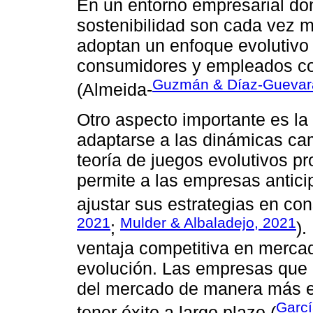
En un entorno empresarial don
sostenibilidad son cada vez 
adoptan un enfoque evolutivo 
consumidores y empleados co
Guzmán & Díaz-Guevar
(Almeida-
Otro aspecto importante es l
adaptarse a las dinámicas ca
teoría de juegos evolutivos p
permite a las empresas antici
ajustar sus estrategias en co
2021
Mulder & Albaladejo, 2021
;
).
ventaja competitiva en merca
evolución. Las empresas que 
del mercado de manera más ef
Garcí
tener éxito a largo plazo (