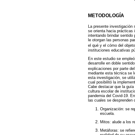
METODOLOGÍA
La presente investigación 
se orienta hacia prácticas
intentando brindar sentido
le otorgan las personas par
el qué y el cómo del objeto
instituciones educativas pú
En este estudio se empleó 
desarrolle en doble sentid
explicaciones por parte del
mediante esta técnica se l
esta investigación, se util
cual posibilitó la impleme
Cabe destacar que la guía 
cultura escolar de instituc
pandemia del Covid-19. En 
las cuales se desprenden d
Organización: se rep
escuela.
Mitos: alude a los r
Metáforas: se refier
realidad de su escu