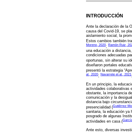
INTRODUCCIÓN
Ante la declaración de la 
causa del Covid-19, se pla
aislamiento social, la pro
Estos cambios también tran
Moreno, 2020
Ramón Ruiz, 20
;
una educación a distancia, 
condiciones adecuadas para
oportunas, sin alterar su id
diseñaron portales educati
presentó la estrategia “Apr
al., 2020
Navarrete et al., 2021
;
En un principio, la educaci
actividades colaborativas e
obstante, la importancia de
comunicación y la desigual
distancia bajo circunstanc
Gutiérrez-Mo
presencialidad (
sanitaria, la educación ya
posgrado de algunas Instit
García
actividades en casa (
Ante esto, diversas invest