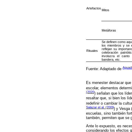
Artefactos
Mitos
Metáforas
Se definen como aque
los miembros y se e
reflejan su importan
Rituales
celebración patriót
involucra el canto
bandera, etc.
Aguad
Fuente: Adaptado de
Es menester destacar que l
escolar, elementos determ
(2020
) señalan que los líde
resaltar que, si bien los l
redefinir o cambiar la cult
Salazar et al. (2009
) y Vesga 
escuelas, sino también fort
también, permiten que se g
Ante lo expuesto, es necesa
considerando los efectos q