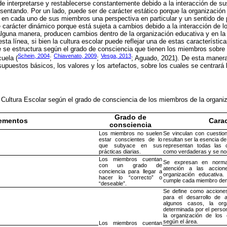
e interpretarse y restablecerse constantemente debido a la interacción de s
sentando. Por un lado, puede ser de carácter estático porque la organizació
o en cada uno de sus miembros una perspectiva en particular y un sentido de
e carácter dinámico porque está sujeta a cambios debido a la interacción de 
lguna manera, producen cambios dentro de la organización educativa y en la
sta línea, si bien la cultura escolar puede reflejar una de estas característi
ue se estructura según el grado de consciencia que tienen los miembros sobre
Schein, 2004
Chiavenato, 2009
Vesga, 2013
cuela (
;
;
; Aguado, 2021). De esta manera
supuestos básicos, los valores y los artefactos, sobre los cuales se centrará 
 Cultura Escolar según el grado de consciencia de los miembros de la organi
Grado de
ementos
Carac
consciencia
Los miembros no suelen
Se vinculan con cuestio
estar conscientes de lo
resultan ser la esencia de
que subyace en sus
representan todas las
prácticas diarias.
como verdaderas y se no
Los miembros cuentan
Se expresan en normas
con un grado de
atención a las accion
conciencia para llegar a
organización educativa
hacer lo “correcto” o
cumple cada miembro dent
“deseable”.
Se define como acciones
para el desarrollo de 
algunos casos, la org
determinada por el person
la organización de los 
según el área.
Los miembros cuentan