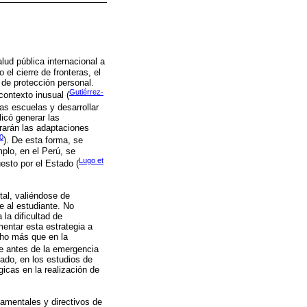
lud pública internacional a
el cierre de fronteras, el
 de protección personal.
Gutiérrez-
contexto inusual (
las escuelas y desarrollar
licó generar las
erarán las adaptaciones
0
). De esta forma, se
plo, en el Perú, se
Lugo et
esto por el Estado (
tal, valiéndose de
e al estudiante. No
 la dificultad de
mentar esta estrategia a
cho más que en la
de antes de la emergencia
lado, en los estudios de
icas en la realización de
amentales y directivos de