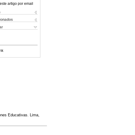
este artigo por email
s
cionados
ar
nk
iones Educativas. Lima,