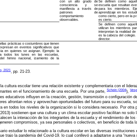
con un alto grado de
Se definen como aquel
consciencia y se
escuela que resaltan even
manifiesta a través de
para los miembros. Eje
patrones de
aprendizaje en los estud
comportamiento
como cierto, pero en la p
observables.
es cierto.
Se definen como aquell
utilizan los miembros par
interpretan la realidad de
es la cabeza del colegio. 
director.
llas prácticas o costumbres que tienen
xpresan en eventos significativos que
cia en quienes se asignan. Ejemplo: la
ica todos los lunes en las escuelas,
 del himno nacional, izamiento de la
o, 2021
, pp. 21-23.
a cultura escolar tiene una relación existente y complementaria con el lidera
Schein (2004
Vesg
inantes en el funcionamiento de una escuela. Por una parte,
),
res educativos influyen en la creación, gestión, transmisión o configuración de
íderes afrontan retos y aprovechan oportunidades del futuro para su escuela, 
ura en todos los niveles de la organización si lo considera necesario. Por otra 
(2013) sostienen que una cultura y un clima escolar positivo facilitan no solo l
alecen la interacción de los integrantes de la escuela y el rendimiento de lo
eneren compromisos, ya sea personales o colectivos, en beneficio de toda la 
rio estudiar lo relacionado a la cultura escolar en las diversas instituciones
ue trajo la pandemia del Covid-19, lo cual conllevó a adaptarse a una “nueva 