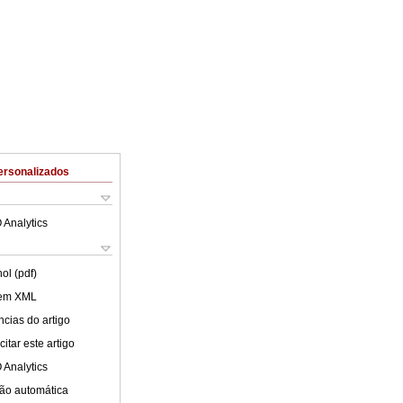
ersonalizados
 Analytics
ol (pdf)
 em XML
cias do artigo
itar este artigo
 Analytics
ão automática