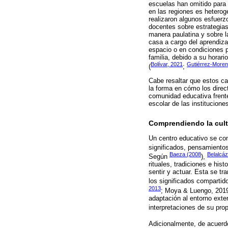
escuelas han omitido para e
en las regiones es heterog
realizaron algunos esfuerz
docentes sobre estrategia
manera paulatina y sobre l
casa a cargo del aprendiza
espacio o en condiciones p
familia, debido a su horari
Bolívar, 2021
Gutiérrez-Moren
(
;
Cabe resaltar que estos ca
la forma en cómo los direc
comunidad educativa frente
escolar de las institucion
Comprendiendo la cult
Un centro educativo se co
significados, pensamientos
Baeza (2008
Belalcáz
Según
),
rituales, tradiciones e hist
sentir y actuar. Esta se t
los significados compartido
2013
; Moya & Luengo, 2019
adaptación al entorno exte
interpretaciones de su pro
Adicionalmente, de acuer