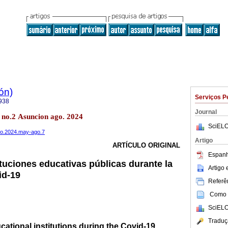
ón)
Serviços P
938
Journal
1 no.2 Asuncion ago. 2024
SciELO
mo.2024.may-ago.7
Artigo
ARTÍCULO ORIGINAL
Espanh
ituciones educativas públicas durante la
Artigo
id-19
Referên
Como c
SciELO
Traduç
ucational institutions during the Covid-19