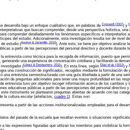
Creswell (2007
R
se desarrolla bajo un enfoque cualitativo que, en palabras de
) y
 interpretativas que buscan comprender, desde una perspectiva holística, una 
 para comprender detalladamente los fenómenos específicos e interpretarlos a p
tícipes del estudio. Adicionalmente, esta investigación resulta ser de nivel d
Aguirre & Jaramillo, 2015
 de estudio (
). Ante esto, se tiene por objetivo analizar l
blicas a partir de las percepciones del personal directivo y docente durante 
la entrevista como técnica para la recogida de información, puesto que permi
o, generando una experiencia de conversación cotidiana y facilitando la dema
López & Deslauriers, 2011
Díaz et al. (2013
 investigador (
). En esta línea, según
) y
ogra una construcción de significados, recogidos mediante la formulación de 
izó una entrevista semiestructurada con una guía diseñada a partir de una seri
ntación de preguntas adicionales para tener una mayor profundidad en las resp
de entrevista tuvo por objetivo recoger información acerca de los cambios y 
iones educativas públicas a partir de las percepciones del personal directivo y
este instrumento se plantearon preguntas abiertas de acuerdo con las catego
e la cultura escolar (artefactos,
cuadro 1
). Estas son:
resenta a partir de las acciones institucionalizadas empleadas para el desarr
elatos del pasado de la escuela que resaltan eventos o situaciones significat
e a las expresiones figuradas que utilizan los miembros para visibilizar la form
ela.