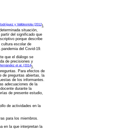
odríguez y Valldeoriola (2012
),
determinada situación,
artir del significado que
escriptivo porque describe
a cultura escolar de
la pandemia del Covid-19.
te que el diálogo se
nda de precisiones y
Hernández et al. (2014
),
preguntas. Para efectos de
e de preguntas abiertas, la
uestas de los informantes.
las adecuaciones de la
 docente durante la
rías de presente estudio,
ollo de actividades en la
ivas para los miembros.
a en la que interpretan la