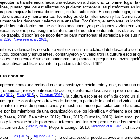
jecutar la transferencia hacia una educación a distancia. En primer lugar, la 
énea, puesto que los estudiantes no pudieron acceder a las plataformas en ig
os para mejorar la banda de internet, no fue suficiente. En segundo lugar, el
s de enseñanza y herramientas Tecnologías de la Información y las Comunica
a marcha los docentes tuvieron que enseñar. Por último, el ambiente, cuidado
je de los estudiantes no fue del todo adecuado, ya que algunos vivían con va
recarias como para asegurar la atención del estudiante durante las clases. In
o de trabajo, disponían de poco tiempo para monitorear el aprendizaje de sus 
o, 2020
Navarrete et al., 2021
;
).
mbios evidenciados no solo se visibilizan en la modalidad del desarrollo de l
tivos, docentes y estudiantes, construyeron y vivenciaron la cultura escolar q
 a este contexto. Ante este panorama, se plantea la pregunta de investigaci
es educativas públicas durante la pandemia del Covid-19?
ura escolar
mprende como una realidad que se construye socialmente y que, como una o
, creencias, roles y patrones de acción, conformándose así su propia cultura
ar (2012
Elías (2015
Guzmán (2016
),
) y
), la cultura escolar es definida como un 
orias que se construyen a través del tiempo, a partir de la cual el individuo jus
ransmite a través de generaciones y muestra en modo particular cómo funcion
s por los miembros de una organización que los identifica y diferencia de otra
; Baeza, 2008; Belalcázar, 2012; Elías, 2015; Guzmán, 2016). Asimismo, posi
rno y la resolución de problemas internos; así también permite que los miem
Schein, 2004
Mendoza et al., 2021
pia comunidad (
; Moya & Luengo, 2019;
; Chiaven
Elías (2015
Aguado (2021
do con
) y
), la cultura escolar puede atravesar momentos