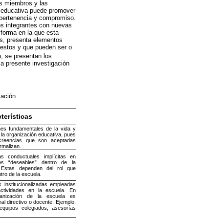
us miembros y las
n educativa puede promover
 pertenencia y compromiso.
los integrantes con nuevas
 forma en la que esta
cas, presenta elementos
 estos y que pueden ser o
, se presentan los
la presente investigación
zación.
terísticas
nes fundamentales de la vida y
 la organización educativa, pues
 creencias que son aceptadas
rmalizan.
 conductuales implícitas en
es “deseables” dentro de la
. Estas dependen del rol que
ro de la escuela.
 institucionalizadas empleadas
actividades en la escuela. En
anización de la escuela es
al directivo o docente. Ejemplo:
equipos colegiados, asesorías