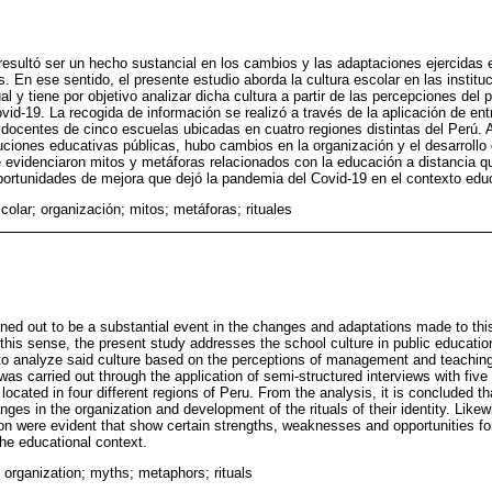
esultó ser un hecho sustancial en los cambios y las adaptaciones ejercidas 
s. En ese sentido, el presente estudio aborda la cultura escolar en las instit
l y tiene por objetivo analizar dicha cultura a partir de las percepciones del 
vid-19. La recogida de información se realizó a través de la aplicación de en
docentes de cinco escuelas ubicadas en cuatro regiones distintas del Perú. A p
uciones educativas públicas, hubo cambios en la organización y el desarrollo 
 evidenciaron mitos y metáforas relacionados con la educación a distancia q
oportunidades de mejora que dejó la pandemia del Covid-19 en el contexto edu
colar; organización; mitos; metáforas; rituales
ed out to be a substantial event in the changes and adaptations made to thi
n this sense, the present study addresses the school culture in public educationa
o analyze said culture based on the perceptions of management and teaching 
as carried out through the application of semi-structured interviews with five
located in four different regions of Peru. From the analysis, it is concluded th
anges in the organization and development of the rituals of their identity. Li
ion were evident that show certain strengths, weaknesses and opportunities f
the educational context.
 organization; myths; metaphors; rituals