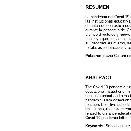
RESUMEN
La pandemia del Covid-19 r
las instituciones educativa
durante ese contexto inusua
durante la pandemia del Co
a cinco directores y nueve 
concluye que, en las instit
su identidad. Asimismo, se
fortalezas, debilidades y 
Palabras clave:
Cultura es
ABSTRACT
The Covid-19 pandemic turn
educational institutions. I
unusual context and aims t
pandemic. Data collection w
teachers from five schools 
institutions, there were ch
related to distance educat
Covid-19 pandemic left in 
Keywords:
School culture;