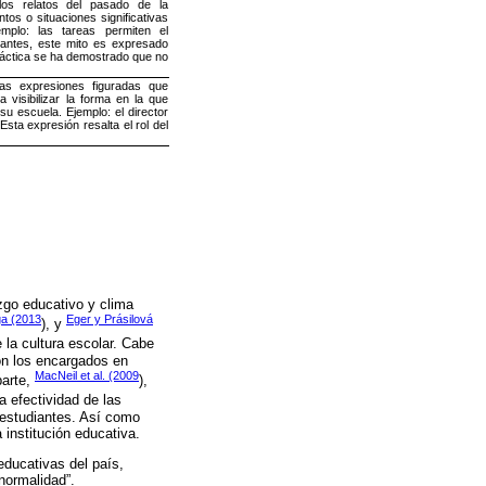
los relatos del pasado de la
tos o situaciones significativas
mplo: las tareas permiten el
iantes, este mito es expresado
ráctica se ha demostrado que no
as expresiones figuradas que
a visibilizar la forma en la que
 su escuela. Ejemplo: el director
Esta expresión resalta el rol del
zgo educativo y clima
a (2013
Eger y Prásilová
), y
 la cultura escolar. Cabe
son los encargados en
MacNeil et al. (2009
parte,
),
a efectividad de las
s estudiantes. Así como
institución educativa.
 educativas del país,
normalidad”.