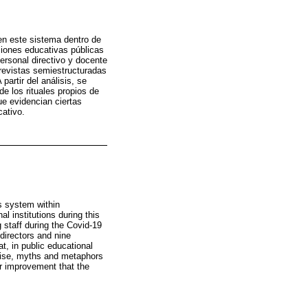
en este sistema dentro de
uciones educativas públicas
personal directivo y docente
trevistas semiestructuradas
artir del análisis, se
de los rituales propios de
ue evidencian ciertas
cativo.
s system within
l institutions during this
staff during the Covid-19
 directors and nine
at, in public educational
kewise, myths and metaphors
or improvement that the