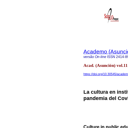
Academo (Asunci
versão On-line
ISSN
2414-8
Acad. (Asunción) vol.1
https://doi.org/10.30545/acade
La cultura en inst
pandemia del Cov
Culture in public ed