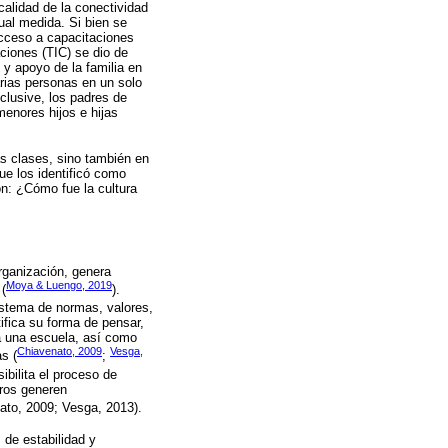
calidad de la conectividad
ual medida. Si bien se
 acceso a capacitaciones
ciones (TIC) se dio de
 y apoyo de la familia en
rias personas en un solo
clusive, los padres de
menores hijos e hijas
as clases, sino también en
ue los identificó como
ón: ¿Cómo fue la cultura
rganización, genera
Moya & Luengo, 2019
 (
).
sistema de normas, valores,
tifica su forma de pensar,
a una escuela, así como
Chiavenato, 2009
Vesga,
s (
;
bilita el proceso de
bros generen
ato, 2009; Vesga, 2013).
 de estabilidad y