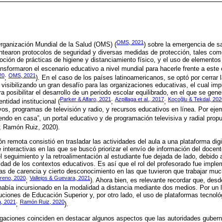
OMS, 2021
Organización Mundial de la Salud (OMS) (
) sobre la emergencia de sa
ntearon protocolos de seguridad y diversas medidas de protección, tales como 
moción de prácticas de higiene y distanciamiento físico, y el uso de elementos
sformaron el escenario educativo a nivel mundial para hacerle frente a este 
20
OMS, 2021
;
). En el caso de los países latinoamericanos, se optó por cerrar 
visibilizando un gran desafío para las organizaciones educativas, el cual imp
 posibilitar el desarrollo de un periodo escolar equilibrado, en el que se gen
Parker & Alfaro, 2021
Azpillaga et al., 2017
Koçoğlu & Tekdal, 202
entidad institucional (
;
;
vos, programas de televisión y radio, y recursos educativos en línea. Por ejem
endo en casa”, un portal educativo y de programación televisiva y radial propu
; Ramón Ruiz, 2020).
ón remota consistió en trasladar las actividades del aula a una plataforma digi
 interactivas en las que se buscó priorizar el envío de información del docent
l seguimiento y la retroalimentación al estudiante fue dejada de lado, debido a
dad de los contextos educativos. Es así que el rol del profesorado fue imple
ias de carencia y cierto desconocimiento en las que tuvieron que trabajar mu
reno, 2020
Vallejos & Guevara, 2021
;
). Ahora bien, es relevante recordar que, des
 había incursionado en la modalidad a distancia mediante dos medios. Por un 
uciones de Educación Superior y, por otro lado, el uso de plataformas tecnológ
, 2021
Ramón Ruiz, 2020
;
).
igaciones coinciden en destacar algunos aspectos que las autoridades gubern