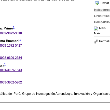
Enviar 
Indicadore
Links rela
Compartilh
1
Mais
rez Primo
-0002-9072-9318
Mais
1
guma Huamani
Permali
-0003-1372-5417
-0002-0600-2934
1
era
-0001-4165-134X
-0003-3902-5902
tólica del Perú, Grupo de investigación Aprendizaje, Innovación y Organizac