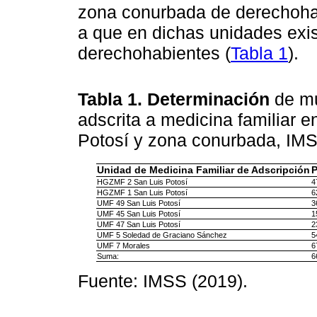
zona conurbada de derechoha
a que en dichas unidades exi
derechohabientes (
Tabla 1
).
Tabla 1. Determinación
de mu
adscrita a medicina familiar 
Potosí y zona conurbada, IM
Unidad de Medicina Familiar de Adscripción
P
HGZMF 2 San Luis Potosí
4
HGZMF 1 San Luis Potosí
6
UMF 49 San Luis Potosí
3
UMF 45 San Luis Potosí
1
UMF 47 San Luis Potosí
2
UMF 5 Soledad de Graciano Sánchez
5
UMF 7 Morales
6
Suma:
6
Fuente: IMSS (2019).