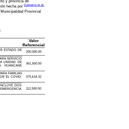
ito y provincia de
Gamarra et al.,
ación hecha por
 Municipalidad Provincial
0.
Valor
Referencial
OR ESTADO DE
200,000.00
ARA SERVICIO
A UNIDAD DE
361,500.00
A HUANCANE
ARA FAMILIAS
OR EL COVID-
375,618.32
INCLUYE DOS
112,500.00
 EMERGENCIA