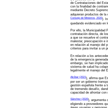
de Contrataciones del Esta
con la finalidad de contra
mediante Decreto Supremo N
adquieran productos de la c
Consejo de Ministros, 2020
). I
quedando evidenciado en lo
Por ello, la Municipalidad
contratación directa, de l
a que se resuelve el contr
malestar, preocupación e i
en relación al manejo del p
criterios para invitar a un
En relación a los anteced
de la emergencia generada 
embargo, se han implicado 
sistema de salud ha colaps
legalmente el manejo del 
Alcíbar (2021
), afirma que E
por ser un gobierno transp
gestión española frente a l
de tremendo desafío, dando
capacidad de afrontar con 
Sánchez (2020
), argumenta q
eligiendo a proveedores qu
áreas usuarias y personas 