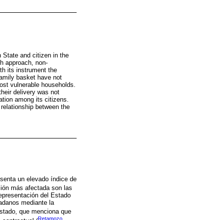
 State and citizen in the
ch approach, non-
th its instrument the
family basket have not
most vulnerable households.
heir delivery was not
tion among its citizens.
 relationship between the
senta un elevado índice de
ación más afectada son las
representación del Estado
udadanos mediante la
 Estado, que menciona que
Retamozo,