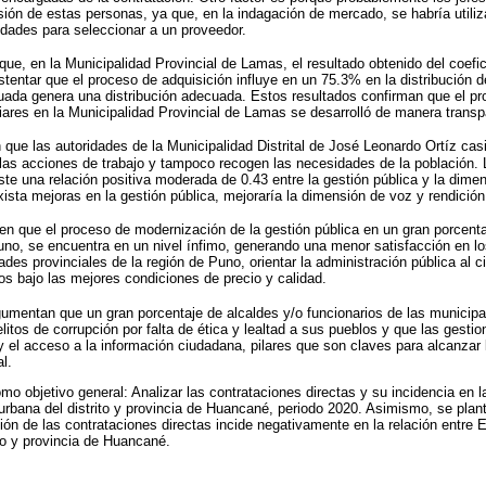
ión de estas personas, ya que, en la indagación de mercado, se habría utiliza
dades para seleccionar a un proveedor.
que, en la Municipalidad Provincial de Lamas, el resultado obtenido del coefi
tentar que el proceso de adquisición influye en un 75.3% en la distribución d
ada genera una distribución adecuada. Estos resultados confirman que el pro
iares en la Municipalidad Provincial de Lamas se desarrolló de manera transp
n que las autoridades de la Municipalidad Distrital de José Leonardo Ortíz ca
 las acciones de trabajo y tampoco recogen las necesidades de la población. 
ste una relación positiva moderada de 0.43 entre la gestión pública y la dime
xista mejoras en la gestión pública, mejoraría la dimensión de voz y rendició
yen que el proceso de modernización de la gestión pública en un gran porcent
Puno, se encuentra en un nivel ínfimo, generando una menor satisfacción en l
ades provinciales de la región de Puno, orientar la administración pública al
cos bajo las mejores condiciones de precio y calidad.
rgumentan que un gran porcentaje de alcaldes y/o funcionarios de las municipa
itos de corrupción por falta de ética y lealtad a sus pueblos y que las gesti
y el acceso a la información ciudadana, pilares que son claves para alcanzar 
l.
mo objetivo general: Analizar las contrataciones directas y su incidencia en l
urbana del distrito y provincia de Huancané, periodo 2020. Asimismo, se plant
tión de las contrataciones directas incide negativamente en la relación entre
ito y provincia de Huancané.