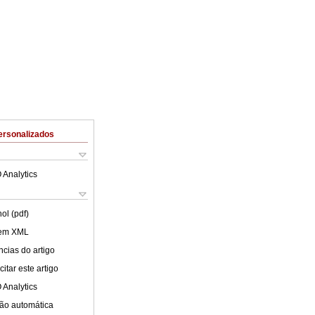
ersonalizados
 Analytics
ol (pdf)
 em XML
cias do artigo
itar este artigo
 Analytics
ão automática