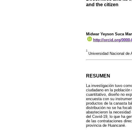
and the citizen
Midwar Yeyson Suca Ma
http://orcid.org/0000
1
Universidad Nacional de A
RESUMEN
La investigación tuvo como 
ciudadano en la población 
cuantitativo, diseño no exp
encuesta con su instrument
productos de la canasta bá
distribución no se ha foca
abastecieron la necesidad
del Covid-19, lo que ha ge
de las contrataciones dire
provincia de Huancané.