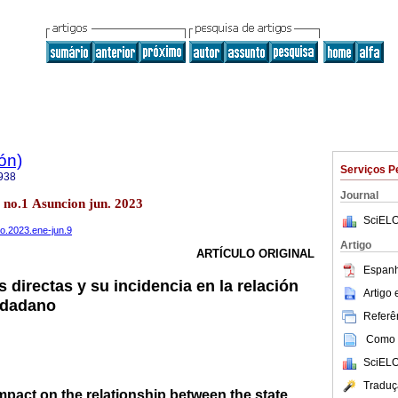
ón)
Serviços P
938
Journal
 no.1 Asuncion jun. 2023
SciELO
mo.2023.ene-jun.9
Artigo
ARTÍCULO ORIGINAL
Espanh
 directas y su incidencia en la relación
Artigo
udadano
Referên
Como c
SciELO
Traduç
impact on the relationship between the state