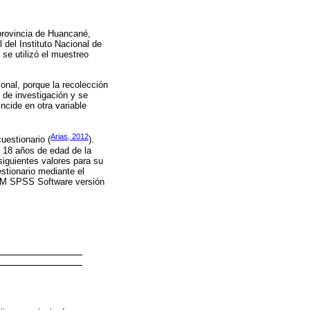
 provincia de Huancané,
del Instituto Nacional de
se utilizó el muestreo
ional, porque la recolección
s de investigación y se
incide en otra variable
Arias, 2012
uestionario (
).
 18 años de edad de la
siguientes valores para su
stionario mediante el
 IBM SPSS Software versión