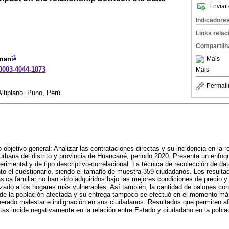
Enviar 
Indicadore
Links rela
Compartilh
1
Mais
mani
-0003-4044-1073
Mais
Permali
ltiplano. Puno, Perú.
objetivo general: Analizar las contrataciones directas y su incidencia en la r
urbana del distrito y provincia de Huancané, periodo 2020. Presenta un enfoq
erimental y de tipo descriptivo-correlacional. La técnica de recolección de da
o el cuestionario, siendo el tamaño de muestra 359 ciudadanos. Los resulta
sica familiar no han sido adquiridos bajo las mejores condiciones de precio y
lizado a los hogares más vulnerables. Así también, la cantidad de balones co
 de la población afectada y su entrega tampoco se efectuó en el momento más
nerado malestar e indignación en sus ciudadanos. Resultados que permiten af
ctas incide negativamente en la relación entre Estado y ciudadano en la poblac