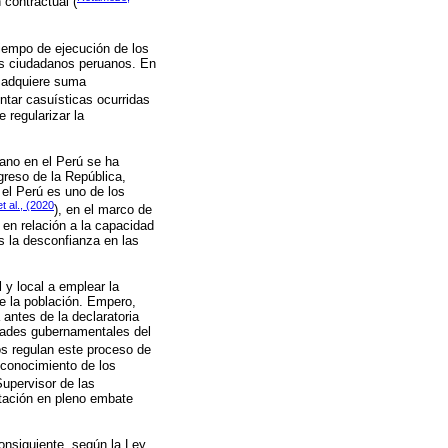
 contractual (
iempo de ejecución de los
los ciudadanos peruanos. En
a adquiere suma
entar casuísticas ocurridas
 regularizar la
dano en el Perú se ha
greso de la República,
 el Perú es uno de los
t al., (2020
), en el marco de
 en relación a la capacidad
s la desconfianza en las
 y local a emplear la
e la población. Empero,
antes de la declaratoria
dades gubernamentales del
los regulan este proceso de
sconocimiento de los
Supervisor de las
tación en pleno embate
onsiguiente, según la Ley