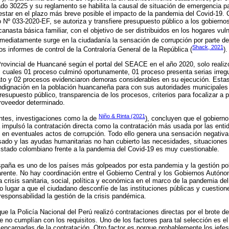
do 30225 y su reglamento se habilita la causal de situación de emergencia pa
rrestar en el plazo más breve posible el impacto de la pandemia del Covid-1
º 033-2020-EF, se autoriza y transfiere presupuesto público a los gobiernos
anasta básica familiar, con el objetivo de ser distribuidos en los hogares vuln
nmediatamente surge en la ciudadanía la sensación de corrupción por parte de
Shack, 2021
s informes de control de la Contraloría General de la República (
).
 Provincial de Huancané según el portal del SEACE en el año 2020, solo reali
os cuales 01 proceso culminó oportunamente, 01 proceso presenta serias irreg
ato y 02 procesos evidenciaron demoras considerables en su ejecución. Esta
ndignación en la población huancaneña para con sus autoridades municipales 
resupuesto público, transparencia de los procesos, criterios para focalizar a
 proveedor determinado.
Niño & Rinta (2021
entes, investigaciones como la de
), concluyen que el gobiern
impulsó la contratación directa como la contratación más usada por las entid
en eventuales actos de corrupción. Todo ello genera una sensación negativa 
ado y las ayudas humanitarias no han cubierto las necesidades, situaciones
Estado colombiano frente a la pandemia del Covid-19 es muy cuestionable.
spaña es uno de los países más golpeados por esta pandemia y la gestión pol
arente. No hay coordinación entre el Gobierno Central y los Gobiernos Autón
a crisis sanitaria, social, política y económica en el marco de la pandemia del
 lugar a que el ciudadano desconfíe de las instituciones públicas y cuestione
responsabilidad la gestión de la crisis pandémica.
ue la Policía Nacional del Perú realizó contrataciones directas por el brote d
e no cumplían con los requisitos. Uno de los factores para tal selección es e
encargadas de la contratación. Otro factor es porque probablemente los jefes