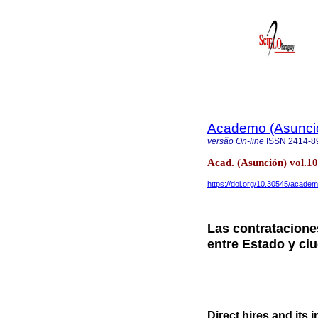
Academo (Asunci
versão On-line
ISSN
2414-8
Acad. (Asunción) vol.10
https://doi.org/10.30545/acade
Las contrataciones
entre Estado y ci
Direct hires and its 