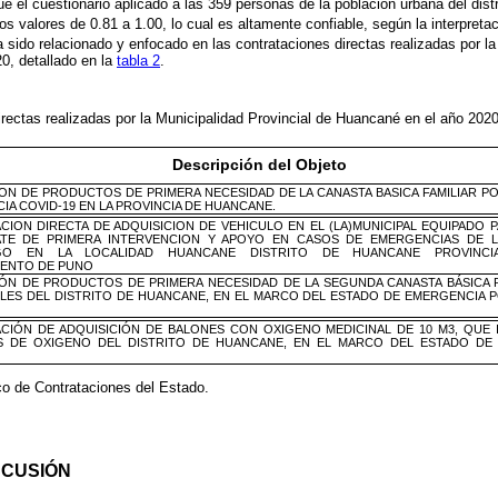
 el cuestionario aplicado a las 359 personas de la población urbana del distr
os valores de 0.81 a 1.00, lo cual es altamente confiable, según la interpret
a sido relacionado y enfocado en las contrataciones directas realizadas por la
0, detallado en la
tabla 2
.
irectas realizadas por la Municipalidad Provincial de Huancané en el año 202
Descripción del Objeto
ION DE PRODUCTOS DE PRIMERA NECESIDAD DE LA CANASTA BASICA FAMILIAR P
A COVID-19 EN LA PROVINCIA DE HUANCANE.
CION DIRECTA DE ADQUISICION DE VEHICULO EN EL (LA)MUNICIPAL EQUIPADO P
TE DE PRIMERA INTERVENCION Y APOYO EN CASOS DE EMERGENCIAS DE L
GO EN LA LOCALIDAD HUANCANE DISTRITO DE HUANCANE PROVINCI
ENTO DE PUNO
IÓN DE PRODUCTOS DE PRIMERA NECESIDAD DE LA SEGUNDA CANASTA BÁSICA P
LES DEL DISTRITO DE HUANCANE, EN EL MARCO DEL ESTADO DE EMERGENCIA P
CIÓN DE ADQUISICIÓN DE BALONES CON OXIGENO MEDICINAL DE 10 M3, QUE 
 DE OXIGENO DEL DISTRITO DE HUANCANE, EN EL MARCO DEL ESTADO DE
co de Contrataciones del Estado.
SCUSIÓN