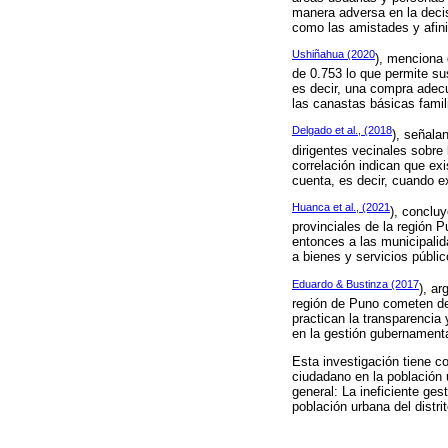
manera adversa en la decis
como las amistades y afini
Ushiñahua (2020
), menciona 
de 0.753 lo que permite sus
es decir, una compra adecu
las canastas básicas famil
Delgado et al., (2018
), señala
dirigentes vecinales sobre
correlación indican que exi
cuenta, es decir, cuando e
Huanca et al., (2021
), conclu
provinciales de la región 
entonces a las municipalid
a bienes y servicios públi
Eduardo & Bustinza (2017
), a
región de Puno cometen del
practican la transparencia 
en la gestión gubernamenta
Esta investigación tiene co
ciudadano en la población 
general: La ineficiente ges
población urbana del distr