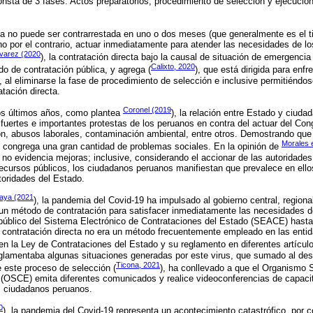
nsta de 3 fases: Actos preparatorios, procedimiento de selección y ejecución
a no puede ser contrarrestada en uno o dos meses (que generalmente es el t
no por el contrario, actuar inmediatamente para atender las necesidades de 
lvarez (2020
), la contratación directa bajo la causal de situación de emergenci
Calixto, 2020
 de contratación pública, y agrega (
), que está dirigida para enfr
 al eliminarse la fase de procedimiento de selección e inclusive permitiéndose
tación directa.
Coronel (2019
los últimos años, como plantea
), la relación entre Estado y ciuda
fuertes e importantes protestas de los peruanos en contra del actuar del Con
ión, abusos laborales, contaminación ambiental, entre otros. Demostrando que
Morales e
congrega una gran cantidad de problemas sociales. En la opinión de
 no evidencia mejoras; inclusive, considerando el accionar de las autoridades
recursos públicos, los ciudadanos peruanos manifiestan que prevalece en ello
toridades del Estado.
aya (2021
), la pandemia del Covid-19 ha impulsado al gobierno central, regional
 un método de contratación para satisfacer inmediatamente las necesidades d
úblico del Sistema Electrónico de Contrataciones del Estado (SEACE) hasta 
a contratación directa no era un método frecuentemente empleado en las enti
bien la Ley de Contrataciones del Estado y su reglamento en diferentes artícu
eglamentaba algunas situaciones generadas por este virus, que sumado al de
Ticona, 2021
e este proceso de selección (
), ha conllevado a que el Organismo 
 (OSCE) emita diferentes comunicados y realice videoconferencias de capaci
s ciudadanos peruanos.
0
), la pandemia del Covid-19 representa un acontecimiento catastrófico, por c