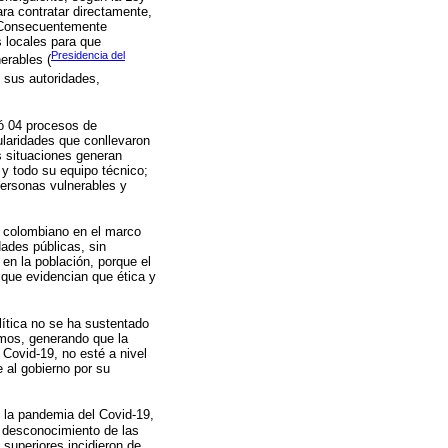
ra contratar directamente,
9. Consecuentemente
 locales para que
Presidencia del
erables (
 sus autoridades,
zó 04 procesos de
ularidades que conllevaron
s situaciones generan
y todo su equipo técnico;
 personas vulnerables y
o colombiano en el marco
ades públicas, sin
en la población, porque el
 que evidencian que ética y
ítica no se ha sustentado
omos, generando que la
 Covid-19, no esté a nivel
 al gobierno por su
e la pandemia del Covid-19,
l desconocimiento de las
 superiores incidieron de