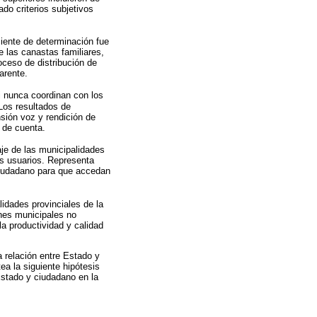
do criterios subjetivos
ciente de determinación fue
e las canastas familiares,
ceso de distribución de
arente.
si nunca coordinan con los
Los resultados de
nsión voz y rendición de
n de cuenta.
aje de las municipalidades
os usuarios. Representa
 ciudadano para que accedan
lidades provinciales de la
ones municipales no
la productividad y calidad
a relación entre Estado y
ea la siguiente hipótesis
 Estado y ciudadano en la