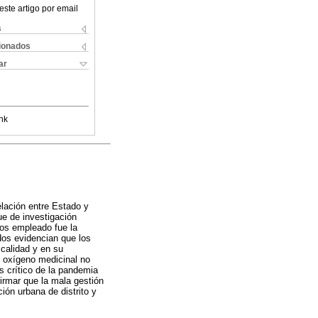
este artigo por email
s
cionados
ar
nk
elación entre Estado y
ue de investigación
tos empleado fue la
dos evidencian que los
 calidad y en su
n oxígeno medicinal no
 crítico de la pandemia
irmar que la mala gestión
ión urbana de distrito y