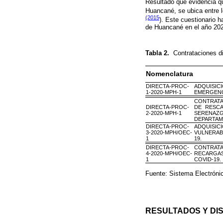
Resultado que evidencia que
Huancané, se ubica entre l
(2015
). Este cuestionario h
de Huancané en el año 202
Tabla 2.
Contrataciones d
Nomenclatura
DIRECTA-PROC-
ADQUISIC
1-2020-MPH-1
EMERGENCI
CONTRATA
DIRECTA-PROC-
DE RESCA
2-2020-MPH-1
SERENAZ
DEPARTAM
DIRECTA-PROC-
ADQUISIC
3-2020-MPH/OEC-
VULNERAB
1
19.
DIRECTA-PROC-
CONTRATA
4-2020-MPH/OEC-
RECARGAS
1
COVID-19.
Fuente: Sistema Electróni
RESULTADOS Y DI