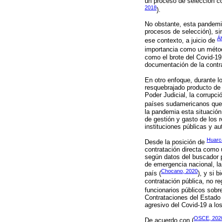
un proceso de selección co
2018
).
No obstante, esta pandemi
procesos de selección), si
Á
ese contexto, a juicio de
importancia como un método
como el brote del Covid-19,
documentación de la contra
En otro enfoque, durante 
resquebrajado producto de 
Poder Judicial, la corrupc
países sudamericanos que 
la pandemia esta situación
de gestión y gasto de los 
instituciones públicas y au
Huarc
Desde la posición de
contratación directa como
según datos del buscador p
de emergencia nacional, l
Chocano, 2020
país (
), y si 
contratación pública, no r
funcionarios públicos sobr
Contrataciones del Estado
agresivo del Covid-19 a lo
OSCE, 202
De acuerdo con (