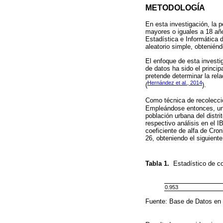
METODOLOGÍA
En esta investigación, la 
mayores o iguales a 18 año
Estadística e Informática 
aleatorio simple, obtenié
El enfoque de esta investig
de datos ha sido el princip
pretende determinar la relac
Hernández et al., 2014
(
).
Como técnica de recolecció
Empleándose entonces, un 
población urbana del distr
respectivo análisis en el 
coeficiente de alfa de Cro
26, obteniendo el siguiente
Tabla 1.
Estadístico de c
0.953
Fuente: Base de Datos en