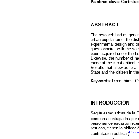
Palabras clave:
Contratac
ABSTRACT
The research had as general
urban population of the dis
experimental design and des
questionnaire, with the sa
been acquired under the be
Likewise, the number of me
made at the most critical 
Results that allow us to a
State and the citizen in th
Keywords:
Direct hires; C
INTRODUCCIÓN
Según estadísticas de la 
personas contagiadas por 
personas de escasos recurs
peruano, tienen la obligaci
Ucaña
contratación pública (