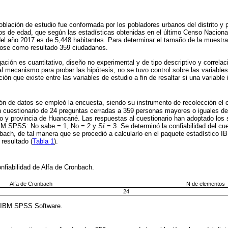
población de estudio fue conformada por los pobladores urbanos del distrito y
s de edad, que según las estadísticas obtenidas en el último Censo Nacional 
del año 2017 es de 5,448 habitantes. Para determinar el tamaño de la muestra 
ndose como resultado 359 ciudadanos.
ación es cuantitativo, diseño no experimental y de tipo descriptivo y correlac
al mecanismo para probar las hipótesis, no se tuvo control sobre las variable
ión que existe entre las variables de estudio a fin de resaltar si una variable 
n de datos se empleó la encuesta, siendo su instrumento de recolección el c
cuestionario de 24 preguntas cerradas a 359 personas mayores o iguales de
ito y provincia de Huancané. Las respuestas al cuestionario han adoptado los 
IBM SPSS: No sabe = 1, No = 2 y Sí = 3. Se determinó la confiabilidad del cue
nbach, de tal manera que se procedió a calcularlo en el paquete estadístico
 resultado (
Tabla 1
).
onfiabilidad de Alfa de Cronbach.
Alfa de Cronbach
N de elementos
24
 IBM SPSS Software.