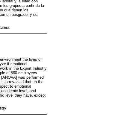
 laboral y la edad con
 los grupos a partir de la
po que tienen los
con un posgrado, y del
urera.
environment the lives of
yze if emotional
 work in the Export Industry
ample of 580 employees
nce [ANOVA] was performed
t is revealed that, in the
espect to emotional
y, academic level, and
ic level they have, except
stry