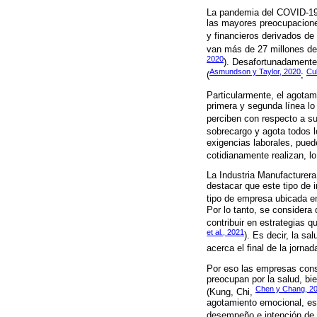
La pandemia del COVID-19 
las mayores preocupaciones
y financieros derivados de
van más de 27 millones de
2020
). Desafortunadamente 
Asmundson y Taylor, 2020
Cul
(
;
Particularmente, el agota
primera y segunda línea lo 
perciben con respecto a su
sobrecargo y agota todos l
exigencias laborales, pue
cotidianamente realizan, l
La Industria Manufacturer
destacar que este tipo de 
tipo de empresa ubicada e
Por lo tanto, se considera
contribuir en estrategias 
et al., 2021
). Es decir, la s
acerca el final de la jorn
Por eso las empresas cons
preocupan por la salud, bi
Chen y Chang, 2
(Kung, Chi,
agotamiento emocional, est
desempeño e intención de a