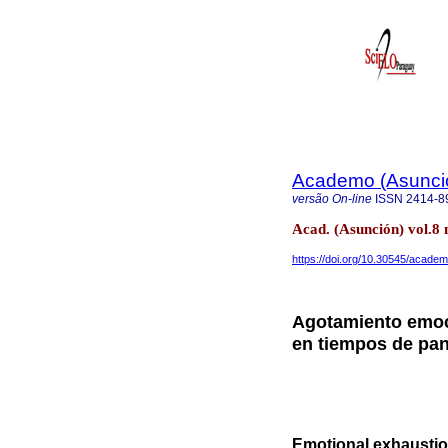
Academo (Asunci
versão On-line
ISSN
2414-8
Acad. (Asunción) vol.8 
https://doi.org/10.30545/academo
Agotamiento emoci
en tiempos de pa
Emotional exhaustio