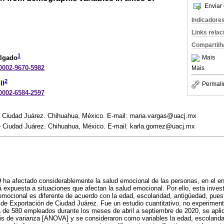
Enviar 
Indicadore
Links rela
Compartilh
1
Mais
algado
-0002-9670-5982
Mais
2
ll
Permali
-0002-6584-2597
 Ciudad Juárez. Chihuahua, México. E-mail: maria.vargas@uacj.mx
 Ciudad Juárez. Chihuahua, México. E-mail: karla.gomez@uacj.mx
ha afectado considerablemente la salud emocional de las personas, en el ent
 expuesta a situaciones que afectan la salud emocional. Por ello, esta inves
 emocional es diferente de acuerdo con la edad, escolaridad, antigüedad, pue
a de Exportación de Ciudad Juárez. Fue un estudio cuantitativo, no experiment
a de 580 empleados durante los meses de abril a septiembre de 2020, se apli
sis de varianza [ANOVA] y se consideraron como variables la edad, escolarid