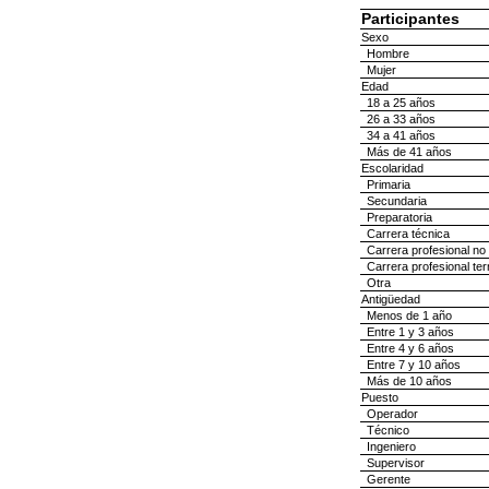
Participantes
Sexo
Hombre
Mujer
Edad
18 a 25 años
26 a 33 años
34 a 41 años
Más de 41 años
Escolaridad
Primaria
Secundaria
Preparatoria
Carrera técnica
Carrera profesional no
Carrera profesional te
Otra
Antigüedad
Menos de 1 año
Entre 1 y 3 años
Entre 4 y 6 años
Entre 7 y 10 años
Más de 10 años
Puesto
Operador
Técnico
Ingeniero
Supervisor
Gerente