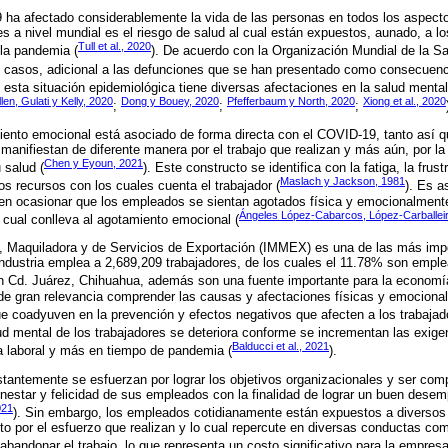
ha afectado considerablemente la vida de las personas en todos los aspectos
 a nivel mundial es el riesgo de salud al cual están expuestos, aunado, a 
Tull et al., 2020
 la pandemia (
). De acuerdo con la Organización Mundial de la S
 casos, adicional a las defunciones que se han presentado como consecuenc
esta situación epidemiológica tiene diversas afectaciones en la salud menta
len, Gulati y Kelly, 2020
Dong y Bouey, 2020
Pfefferbaum y North, 2020
Xiong et al., 2020
;
;
;
miento emocional está asociado de forma directa con el COVID-19, tanto así 
manifiestan de diferente manera por el trabajo que realizan y más aún, por la
Chen y Eyoun, 2021
 salud (
). Este constructo se identifica con la fatiga, la frus
Maslach y Jackson, 1981
os recursos con los cuales cuenta el trabajador (
). Es a
den ocasionar que los empleados se sientan agotados física y emocionalmente
Ángeles López-Cabarcos, López-Carballeir
o cual conlleva al agotamiento emocional (
a, Maquiladora y de Servicios de Exportación (IMMEX) es una de las más imp
industria emplea a 2,689,209 trabajadores, de los cuales el 11.78% son empl
n Cd. Juárez, Chihuahua, además son una fuente importante para la economía
 de gran relevancia comprender las causas y afectaciones físicas y emocionale
que coadyuven en la prevención y efectos negativos que afecten a los trabajad
alud mental de los trabajadores se deteriora conforme se incrementan las exige
Balducci et al., 2021
ada laboral y más en tiempo de pandemia (
).
tantemente se esfuerzan por lograr los objetivos organizacionales y ser com
enestar y felicidad de sus empleados con la finalidad de lograr un buen desem
021
). Sin embargo, los empleados cotidianamente están expuestos a diversos r
o por el esfuerzo que realizan y lo cual repercute en diversas conductas co
bandonar el trabajo, lo que representa un costo significativo para la empresa