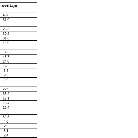
rcentaje
49.0
51.0
25.3
30.2
31.6
12.9
8.6
46.7
24.8
3.8
3.8
9.3
2.9
22.9
36.2
12.1
16.4
12.4
82.8
4.0
2.9
3.1
2.4