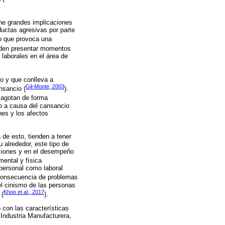
ne grandes implicaciones
ductas agresivas por parte
lo que provoca una
eden presentar momentos
 laborales en el área de
jo y que conlleva a
Gil-Monte, 2003
nsancio (
).
 agotan de forma
do a causa del cansancio
nes y los afectos
de esto, tienden a tener
 alrededor, este tipo de
aciones y en el desempeño
mental y física
 personal como laboral
 consecuencia de problemas
l cinismo de las personas
Khoo et al., 2017
 (
).
o con las características
Industria Manufacturera,