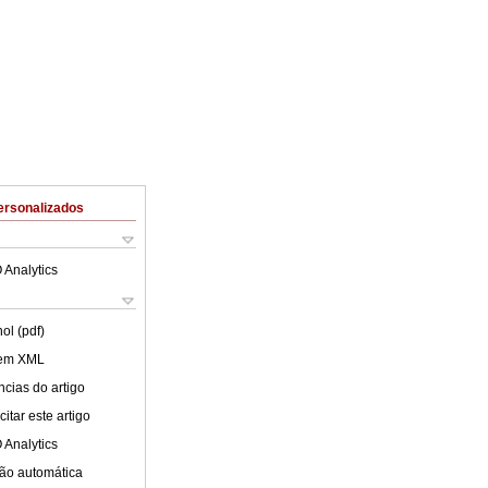
ersonalizados
 Analytics
ol (pdf)
 em XML
cias do artigo
itar este artigo
 Analytics
ão automática