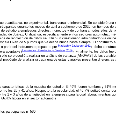
ue cuantitativa, no experimental, transversal e inferencial. Se consideró una 
articipantes durante los meses de abril a septiembre de 2020, en tiempos d
de estudio a empleados directos, indirectos y de confianza, todos ellos de 
udad de Juárez, Chihuahua, específicamente en los sectores automotriz, méd
a de recolección de datos se utilizó un cuestionario administrado vía onlin
scala Likert de 5 puntos que va desde nunca hasta siempre. El constructo 
Maslach y Jackson (1981
 a partir del instrumento propuesto por
), dicho construc
Hernández, Fernández y Baptista, 2014
era aceptable (
). Finalmente, los datos fue
ello se procedió a realizar un análisis de varianza [ANOVAS] de las variable
l propósito de analizar si cada una de estas variables presentan diferencias 
as características de la muestra del estudio. El 49% fueron hombres y 51% m
ntre los 26 y 41 años. Respecto a la escolaridad, el 46.7% señaló contar co
ntre 1 y 3 años de antigüedad en la empresa para la cual labora, mientras q
l 66.4% labora en el sector automotriz.
 los participantes n=580.