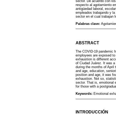
sector. De acuerdo con los 
respecto al agotamiento emo
antigüedad laboral, escola
empleados trabajando y la
sector en el cual trabajan l
Palabras clave:
Agotamien
ABSTRACT
The COVID-19 pandemic has 
employees are exposed to s
exhaustion is different acc
of Ciudad Juárez. It was a 
during the months of April
and age, education, seniori
position and age, it was fo
exhaustion. Not so, statist
sector. That is, emotional
for those with a postgradu
Keywords:
Emotional exha
INTRODUCCIÓN