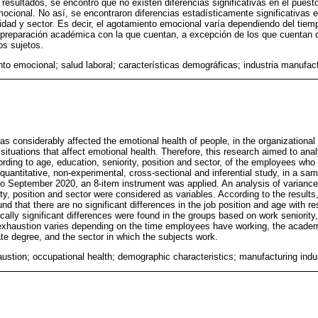
resultados, se encontró que no existen diferencias significativas en el puesto
cional. No así, se encontraron diferencias estadísticamente significativas en
ridad y sector. Es decir, el agotamiento emocional varía dependiendo del tiem
 preparación académica con la que cuentan, a excepción de los que cuentan 
os sujetos.
to emocional; salud laboral; características demográficas; industria manufact
considerably affected the emotional health of people, in the organizational 
ituations that affect emotional health. Therefore, this research aimed to anal
ording to age, education, seniority, position and sector, of the employees who
quantitative, non-experimental, cross-sectional and inferential study, in a s
 to September 2020, an 8-item instrument was applied. An analysis of varia
ty, position and sector were considered as variables. According to the results, i
und that there are no significant differences in the job position and age with r
ically significant differences were found in the groups based on work seniorit
 exhaustion varies depending on the time employees have working, the academ
ate degree, and the sector in which the subjects work.
ustion; occupational health; demographic characteristics; manufacturing indu