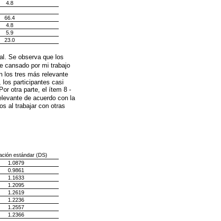
4.8
66.4
4.8
5.9
23.0
al. Se observa que los
e cansado por mi trabajo
 los tres más relevante
 los participantes casi
or otra parte, el ítem 8 -
elevante de acuerdo con la
s al trabajar con otras
ación estándar (DS)
1.0879
0.9861
1.1633
1.2095
1.2619
1.2236
1.2557
1.2366