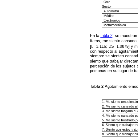
Otro
Sector
Automotriz
Médico
Electrónico
Metalmecánica
En la
tabla 2
, se muestran
ítems, me siento cansado a
[=3.116; DS=1.0879] y me
con respecto al agotamiento
siempre se sienten cansados
siento que trabajar direc
percepción de los sujetos 
personas en su lugar de tr
Tabla 2
Agotamiento emoc
1. Me siento emocionalm
2. Me siento cansado al f
3. Me siento fatigado c
4. Me siento cansado po
5. Me siento frustrado p
6. Siento que trabajar t
7. Siento que estoy tra
8. Siento que trabajar 