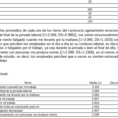
28
385
28
34
133
 los promedios de cada uno de los ítems del constructo agotamiento emocion
l final de la jornada laboral [=3.369; DS=0.9861], me siento emocionalment
 siento fatigado cuando me levanto por la mañana [=3.066; DS=1.1633] son
 que perciben los empleados en el día a día en su contexto laboral, es decir,
 o fatigados por el trabajo, ya sea durante la jornada o bien al final de ella. P
tamente con personas me produce estrés [=2.598; DS=1.2366], es el menos r
de estudio, es decir, los empleados perciben que a veces se sienten estresado
abajo.
ional.
Ítems
Media ()
Desvi
ente cansado por mi trabajo
3.116
inal de la jornada laboral
3.369
uando me levanto por la mañana
3.066
r mi trabajo
2.907
or mi trabajo
2.819
odo el día es estresante para mi
2.916
bajando demasiado
2.907
directamente con personas me produce estrés
2.598