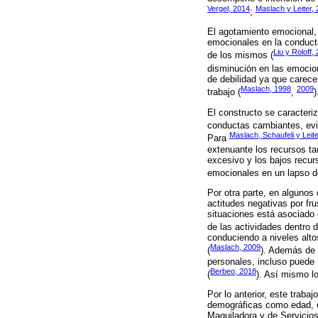
Vergel, 2014
Maslach y Leiter,
;
El agotamiento emocional,
emocionales en la conducta
Liu y Roloff,
de los mismos (
disminución en las emocio
de debilidad ya que carece
Maslach, 1998
2009
trabajo (
,
)
El constructo se caracteri
conductas cambiantes, evid
Maslach, Schaufeli y Leit
Para
extenuante los recursos ta
excesivo y los bajos recur
emocionales en un lapso d
Por otra parte, en algunos
actitudes negativas por fr
situaciones está asociado
de las actividades dentro 
conduciendo a niveles alto
Maslach, 2009
(
). Además de 
personales, incluso puede
Berbeo, 2018
(
). Así mismo lo
Por lo anterior, este traba
demográficas como edad, es
Maquiladora y de Servicio