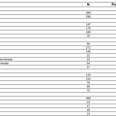
N
Po
284
296
147
175
183
75
50
271
144
22
 terminada
22
rminada
54
17
133
210
70
95
72
480
23
17
18
14