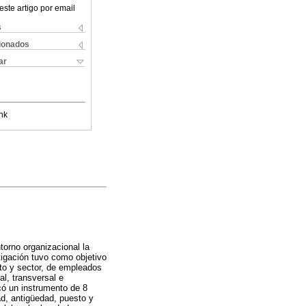
este artigo por email
s
cionados
ar
nk
orno organizacional la
tigación tuvo como objetivo
sto y sector, de empleados
al, transversal e
có un instrumento de 8
ad, antigüedad, puesto y