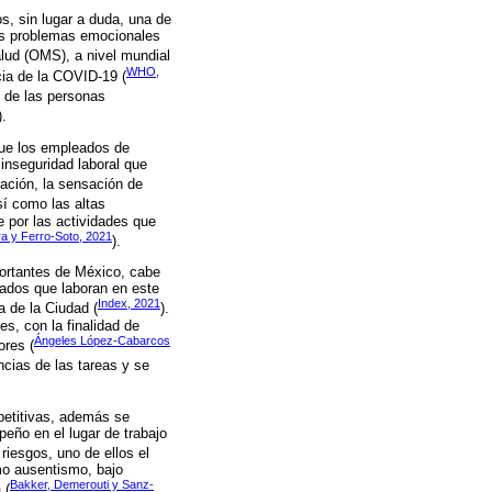
, sin lugar a duda, una de
los problemas emocionales
alud (OMS), a nivel mundial
WHO,
ia de la COVID-19 (
l de las personas
).
que los empleados de
 inseguridad laboral que
tración, la sensación de
sí como las altas
 por las actividades que
a y Ferro-Soto, 2021
).
ortantes de México, cabe
eados que laboran en este
Index, 2021
 de la Ciudad (
).
s, con la finalidad de
Ángeles López-Cabarcos
ores (
ncias de las tareas y se
petitivas, además se
peño en el lugar de trabajo
iesgos, uno de ellos el
mo ausentismo, bajo
Bakker, Demerouti y Sanz-
 (