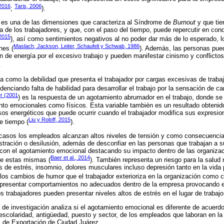
 2016
Taris, 2006
;
).
 es una de las dimensiones que caracteriza al Síndrome de
Burnout
y que tie
 de los trabajadores, y que, con el paso del tiempo, puede repercutir en con
 2015
), así como sentimientos negativos al no poder dar más de lo esperado, 
Maslach, Jackson, Leiter, Schaufeli y Schwab, 1986
nes (
). Además, las personas pu
n de energía por el excesivo trabajo y pueden manifestar cinismo y conflictos
.
za como la debilidad que presenta el trabajador por cargas excesivas de traba
enciando falta de habilidad para desarrollar el trabajo por la sensación de ca
er (2001
) es la respuesta de un agotamiento abrumador en el trabajo, donde se
nto emocionales como físicos. Esta variable también es un resultado obteni
sos energéticos que puede ocurrir cuando el trabajador modifica sus expresio
Liu y Roloff, 2015
e tiempo (
).
 casos los empleados alcanzan altos niveles de tensión y como consecuencia 
ustración o desilusión, además de desconfiar en las personas que trabajan a su
 con el agotamiento emocional destacando su impacto dentro de las organiz
Baer et al., 2014
de estas mismas (
). También representa un riesgo para la salud 
s de estrés, insomnio, dolores musculares incluso depresión tanto en la vida
los cambios de humor que el trabajador exterioriza en la organización como
 presentar comportamientos no adecuados dentro de la empresa provocando e
s trabajadores pueden presentar niveles altos de estrés en el lugar de trabajo
jo de investigación analiza si el agotamiento emocional es diferente de acuerd
colaridad, antigüedad, puesto y sector, de los empleados que laboran en la 
s de Exportación de Ciudad Juárez.