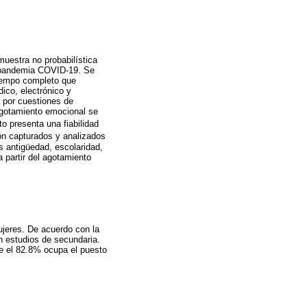
muestra no probabilística
e pandemia COVID-19. Se
tiempo completo que
ico, electrónico y
e por cuestiones de
agotamiento emocional se
to presenta una fiabilidad
ron capturados y analizados
s antigüedad, escolaridad,
a partir del agotamiento
ujeres. De acuerdo con la
n estudios de secundaria.
ue el 82.8% ocupa el puesto