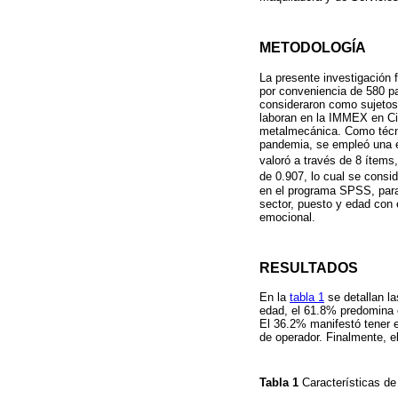
METODOLOGÍA
La presente investigación f
por conveniencia de 580 p
consideraron como sujetos 
laboran en la IMMEX en Ci
metalmecánica. Como técnic
pandemia, se empleó una e
valoró a través de 8 ítems,
de 0.907, lo cual se consid
en el programa SPSS, para 
sector, puesto y edad con e
emocional.
RESULTADOS
En la
tabla 1
se detallan l
edad, el 61.8% predomina e
El 36.2% manifestó tener e
de operador. Finalmente, e
Tabla 1
Características de