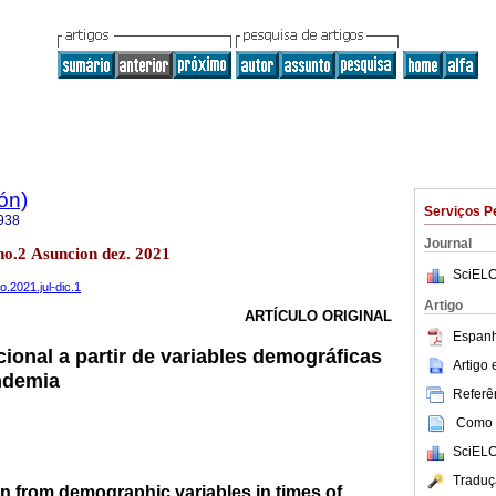
ón)
Serviços P
938
Journal
no.2 Asuncion dez. 2021
SciELO
.2021.jul-dic.1
Artigo
ARTÍCULO ORIGINAL
Espanh
onal a partir de variables demográficas
Artigo
ndemia
Referên
Como c
SciELO
Traduç
n from demographic variables in times of