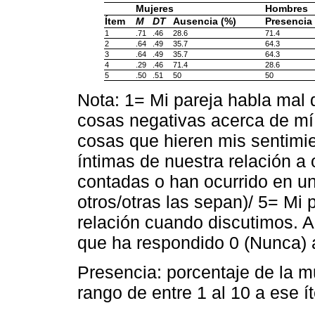
Mujeres
Hombres
Ítem
M
DT
Ausencia (%)
Presencia
1
.71
.46
28.6
71.4
2
.64
.49
35.7
64.3
3
.64
.49
35.7
64.3
4
.29
.46
71.4
28.6
5
.50
.51
50
50
Nota: 1= Mi pareja habla mal d
cosas negativas acerca de mí 
cosas que hieren mis sentimie
íntimas de nuestra relación a 
contadas o han ocurrido en un
otros/otras las sepan)/ 5= Mi
relación cuando discutimos. A
que ha respondido 0 (Nunca) 
Presencia: porcentaje de la 
rango de entre 1 al 10 a ese í