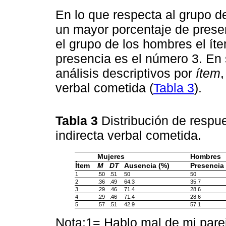
En lo que respecta al grupo d
un mayor porcentaje de presen
el grupo de los hombres el ít
presencia es el número 3. En 
análisis descriptivos por
ítem
,
verbal cometida (
Tabla 3
).
Tabla 3
Distribución de respue
indirecta verbal cometida.
Mujeres
Hombres
Ítem
M
DT
Ausencia (%)
Presencia
1
.50
.51
50
50
2
.36
.49
64.3
35.7
3
.29
.46
71.4
28.6
4
.29
.46
71.4
28.6
5
.57
.51
42.9
57.1
Nota:1= Hablo mal de mi parej