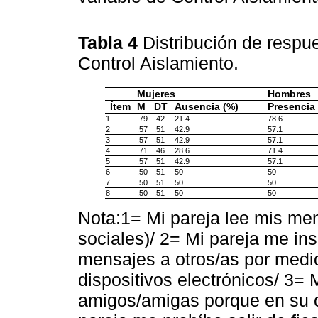
Tabla 4
Distribución de respue
Control Aislamiento.
Mujeres
Hombres
Ítem
M
DT
Ausencia (%)
Presencia
1
.79
.42
21.4
78.6
2
.57
.51
42.9
57.1
3
.57
.51
42.9
57.1
4
.71
.46
28.6
71.4
5
.57
.51
42.9
57.1
6
.50
.51
50
50
7
.50
.51
50
50
8
.50
.51
50
50
Nota:1= Mi pareja lee mis men
sociales)/ 2= Mi pareja me in
mensajes a otros/as por medio
dispositivos electrónicos/ 3= 
amigos/amigas porque en su 