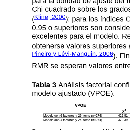
para la bondad de ajuste del 
Chi cuadrado sobre los grados 
Kline, 2000
(
); para los índices 
0.95 o superiores son consid
excelentes para el modelo. R
obtenerse valores superiores 
Piñeiro y Lévi-Manguin, 2006
). F
RMR se esperan valores entre 
Tabla 3
Análisis factorial conf
modelo ajustado (VPOE).
VPOE
χ²
Modelo con 6 factores y 26 ítems (n=274)
425.81
Modelo con 4 factores y 24 ítems (n=274)
372.39