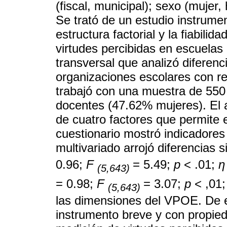
(fiscal, municipal); sexo (mujer,
Se trató de un estudio instrumen
estructura factorial y la fiabili
virtudes percibidas en escuelas
transversal que analizó diferenci
organizaciones escolares con rel
trabajó con una muestra de 550
docentes (47.62% mujeres). El a
de cuatro factores que permite e
cuestionario mostró indicadores 
multivariado arrojó diferencias s
0.96;
F
= 5.49;
p
< .01;
η
(5,643)
= 0.98;
F
= 3.07;
p
< ,01
(5,643)
las dimensiones del VPOE. De e
instrumento breve y con propie