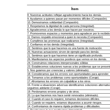
Ítem
8. Nuestras actitudes reflejan agradecimiento hacia los demás.
9. Ayudamos a quienes pasan por momentos difíciles (Compasión).
10. Demostramos solidaridad (Compasión).
3. Respetamos la dignidad de cada persona (Integridad).
6. Agradecemos a los demás lo que hacen por nosotros.
7. Promovemos espacios y momentos para agradecer por lo recibido
11. Damos respaldo emocional a quien lo necesita (Compasión).
4. Cumplimos las promesas que realizamos (Integridad).
2. Confiamos en los demás (Integridad).
22. Sentimos que lo que hacemos es una fuente de motivación.
25. Nuestras actuaciones sirven de ejemplo para los demás.
21. Sentimos que lo que hacemos tiene un significado profundo.
26. Manifestamos los aspectos positivos que vemos en los demás.
24. Construimos relaciones interpersonales sólidas
23. Establecemos soluciones nuevas a los problemas que se present
5. Nos guiamos por creencias y valores (eliminado).
18. Consideramos que los errores son oportunidades para aprender.
16. Tomamos a los problemas como oportunidades (Coraje).
17. Afrontamos los errores sin culpabilizar a los otros.
15. Frente a situaciones adversas identificamos soluciones alternativ
seguimos adelante (Coraje).
19. Perdonamos errores propios y de otros.
20. Lo que hacemos nos hace sentir renovados (eliminado).
12. Cuando el caso lo requiere, tomamos decisiones difíciles.
13. Cuando se requiere, estamos dispuestos a asumir riesgos.
14. Confrontamos de manera rápida problemas y dificultades.
1. Practicamos lo que predicamos (Integridad).