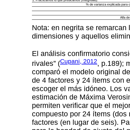
% de varianza explicada para c
Alfa d
Nota: en negrita se remarcan l
dimensiones y aquellos elimi
El análisis confirmatorio cons
Cupani, 2012
rivales” (
, p.189);
comparó el modelo original de
de 4 factores y 24 ítems con e
escoger el más idóneo. Los va
estimación de Máxima Verosimi
permiten verificar que el mej
compuesto por 24 ítems (dos m
factores (en lugar de seis). Pa