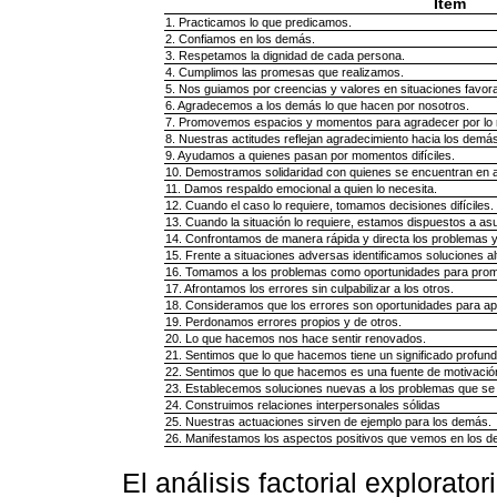
Ítem
1. Practicamos lo que predicamos.
2. Confiamos en los demás.
3. Respetamos la dignidad de cada persona.
4. Cumplimos las promesas que realizamos.
5. Nos guiamos por creencias y valores en situaciones favor
6. Agradecemos a los demás lo que hacen por nosotros.
7. Promovemos espacios y momentos para agradecer por lo r
8. Nuestras actitudes reflejan agradecimiento hacia los demás
9. Ayudamos a quienes pasan por momentos difíciles.
10. Demostramos solidaridad con quienes se encuentran en 
11. Damos respaldo emocional a quien lo necesita.
12. Cuando el caso lo requiere, tomamos decisiones difíciles.
13. Cuando la situación lo requiere, estamos dispuestos a asu
14. Confrontamos de manera rápida y directa los problemas y 
15. Frente a situaciones adversas identificamos soluciones al
16. Tomamos a los problemas como oportunidades para pro
17. Afrontamos los errores sin culpabilizar a los otros.
18. Consideramos que los errores son oportunidades para ap
19. Perdonamos errores propios y de otros.
20. Lo que hacemos nos hace sentir renovados.
21. Sentimos que lo que hacemos tiene un significado profund
22. Sentimos que lo que hacemos es una fuente de motivació
23. Establecemos soluciones nuevas a los problemas que se
24. Construimos relaciones interpersonales sólidas
25. Nuestras actuaciones sirven de ejemplo para los demás.
26. Manifestamos los aspectos positivos que vemos en los d
El análisis factorial explorator