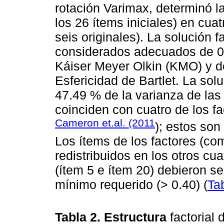
rotación Varimax, determinó l
los 26 ítems iniciales) en cuat
seis originales). La solución fa
considerados adecuados de 0.9
Káiser Meyer Olkin (KMO) y d
Esfericidad de Bartlet. La solu
47.49 % de la varianza de las
coinciden con cuatro de los f
Cameron et.al. (2011
); estos son
Los ítems de los factores (co
redistribuidos en los otros c
(ítem 5 e ítem 20) debieron s
mínimo requerido (> 0.40) (
Ta
Tabla 2. Estructura
factorial