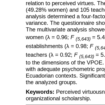
relation to perceived virtues. 
(49.28% women) and 105 teach
analysis determined a four-fact
variance. The questionnaire show
The multivariate analysis showed 
women (λ = 0.96;
F
= 5.
(5,643)
establishments (λ = 0.98;
F
(5,6
teachers (λ = 0.92;
F
= 5
(5,643)
to the dimensions of the VPOE. I
with adequate psychometric pro
Ecuadorian contexts. Significant
the analyzed groups.
Keywords:
Perceived virtuousn
organizational scholarship.