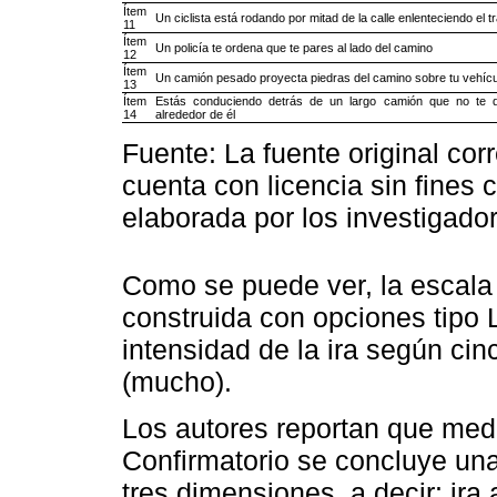
Ítem
Un ciclista está rodando por mitad de la calle enlenteciendo el tr
11
Ítem
Un policía te ordena que te pares al lado del camino
12
Ítem
Un camión pesado proyecta piedras del camino sobre tu vehícu
13
Ítem
Estás conduciendo detrás de un largo camión que no te d
14
alrededor de él
Fuente: La fuente original co
cuenta con licencia sin fines
elaborada por los investigado
Como se puede ver, la escala 
construida con opciones tipo 
intensidad de la ira según ci
(mucho).
Los autores reportan que medi
Confirmatorio se concluye una
tres dimensiones, a decir: ira