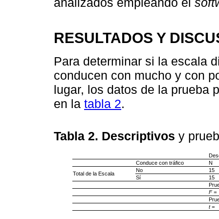
analizados empleando el
soft
RESULTADOS Y DISCU
Para determinar si la escala 
conducen con mucho y con poc
lugar, los datos de la prueba 
en la
tabla 2
.
Tabla 2. Descriptivos
y prueb
Desc
Conduce con tráfico
N
No
15
Total de la Escala
Sí
15
Pru
F =
Prue
t =