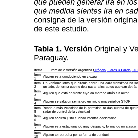
que pueden generar ira en los
qué medida sientes ira en cad
consigna de la versión original
de este estudio.
Tabla 1. Versión
Original y V
Paraguay.
Ítems
Ítem de la versión Argentina (
Trógolo, Flores & Pareja, 20
Ítem
Alguien está conduciendo en zigzag
1
Ítem
Un vehículo lento que circula sobre una calle transitada no s
2
un lado, de forma que no deja pasar a los autos que van detrás
Ítem
Alguien que está en frente tuyo da marcha atrás sin mirar
3
Ítem
Alguien se salta un semáforo en rojo o una señal de STOP
4
Ítem
Yendo a más velocidad de la permitida, te das cuenta de que 
5
radar de control de la velocidad
Ítem
Alguien acelera justo cuando intentas adelantarte
6
Ítem
Alguien esta estacionando muy despacio, formando un atasco
7
Ítem
Alguien te reprocha por tu forma de conducir
10