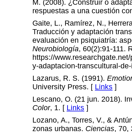
M. (2008). ¿Construir o adapta
respuestas a una cuestión con
Gaite, L., Ramírez, N., Herrer
Traducción y adaptación trans
evaluación en psiquiatría: as
Neurobiología
, 60(2):91-111.
https://www.researchgate.net
y-adaptacion-transcultural-de-
Lazarus, R. S. (1991).
Emotion
University Press. [
Links
]
Lescano, O. (21 jun. 2018). In
Color
, 1. [
Links
]
Lozano, A., Torres, V., & Antún
zonas urbanas.
Ciencias
, 70,