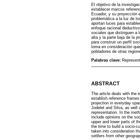
El objetivo de la investiga
establecer marcos referenc
Ecuador, y su proyección en 
problemática a la luz de l
aportan luces para estable
enfoque racional deductivo
sociales que distinguen a l
alta y la parte baja de la
para construir un perfil soc
toma en consideración que 
pobladores de otras region
Palabras clave:
Representa
ABSTRACT
The article deals with the 
establish reference frames 
projection in everyday space
Jodelet and Silva, as well
representation. In the meth
include opinions on the soc
upper and lower parts of t
the time to build a socio-cul
taken into consideration th
settlers from other geograp