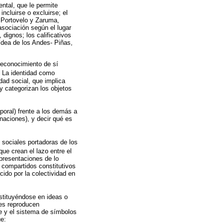
ental, que le permite
incluirse o excluirse; el
 Portovelo y Zaruma,
sociación según el lugar
dignos; los calificativos
ídea de los Andes- Piñas,
 reconocimiento de sí
). La identidad como
dad social, que implica
y categorizan los objetos
poral) frente a los demás a
 naciones), y decir qué es
 sociales portadoras de los
que crean el lazo entre el
epresentaciones de lo
 compartidos constitutivos
cido por la colectividad en
stituyéndose en ideas o
nes reproducen
je y el sistema de símbolos
ue: