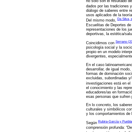
no solo son el resultado d
dados por las tradiciones 
diálogo de saberes entre re
usos aplicados de la teorí
Da Silva, e
Del mismo modo,
Escuelitas de Deportes de 
representaciones de los ju
deportivas, la estética/sal
Serrano (2
Coincidimos con
psicología social y la soc
propio en un modelo interpr
divergentes, especialmente
En el caso latinoamericano
desarrollar, de igual modo,
formas de dominación socia
excluidas, subordinadas y/
investigaciones está en el
el conocimiento y las repr
educadores/as en formació
esas personas que sufren p
En lo concreto, los sabere
culturales y simbólicos co
y los comportamientos de 
Rubira-García y Puebla
Según
comprensión profunda: “De 