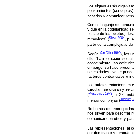
Los signos están organizad
pensamientos (conceptos) 
sentidos y comunicar pens
Con el lenguaje se comuni
y que en la cotidianidad se
ficticio de los objetos, de
Silva, 2004
removidas” (
, p. 
parte de la complejidad de l
Van Dijk (1999
Según
), los 
ello: “La interacción soci
conocimiento, las actitudes
embargo, se hace presente l
necesidades. No se puede a
factores contextuales e in
Los autores coinciden en e
Circulan, se cruzan y se cr
Moscovici, 1979
(
, p. 27), es
Jodelet, 
menos complejas (
No hemos de creer que la
nos sirven para descifrar 
comunicar con otros y para
Las representaciones, al d
ser dominante y tomarán ca