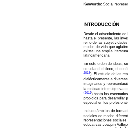
Keywords:
Social represen
INTRODUCCIÓN
Desde el advenimiento de l
hasta el presente, las inv
reino de las subjetividade
modos de vida que aglutina
existe una amplia literatur
latinoamericana.
En este orden de ideas, s
estudiantil chileno, el con
2018
). El estudio de las r
dialécticamente a diversas
imaginarios y representaci
la realidad intersubjetiva 
(2017
) hasta los escenario
propicios para desarrollar
especial en los profesional
Incluso ámbitos de formac
sociales de modos diferent
representaciones sociales 
educativas Joaquín Vallejo