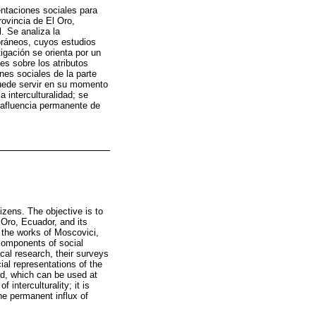
entaciones sociales para
rovincia de El Oro,
l. Se analiza la
oráneos, cuyos estudios
igación se orienta por un
es sobre los atributos
nes sociales de la parte
 puede servir en su momento
a interculturalidad; se
a afluencia permanente de
tizens. The objective is to
 Oro, Ecuador, and its
of the works of Moscovici,
 components of social
ical research, their surveys
ial representations of the
ed, which can be used at
f interculturality; it is
he permanent influx of