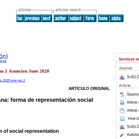
ón)
Services 
8938
Journal
 no.1 Asuncion June 2020
SciELO
mo.2020.ene-jun.2
Article
ARTÍCULO ORIGINAL
Spanis
ana: forma de representación social
Article
Article
How to 
SciELO
rm of social representation
Automat