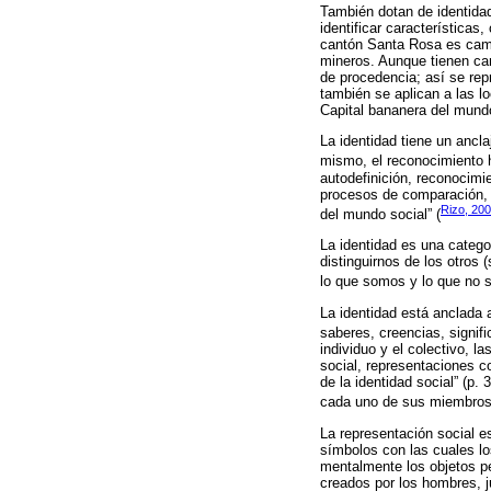
También dotan de identidad 
identificar características
cantón Santa Rosa es cama
mineros. Aunque tienen car
de procedencia; así se rep
también se aplican a las l
Capital bananera del mund
La identidad tiene un ancla
mismo, el reconocimiento h
autodefinición, reconocimi
procesos de comparación, c
Rizo, 20
del mundo social” (
La identidad es una catego
distinguirnos de los otros 
lo que somos y lo que no 
La identidad está anclada 
saberes, creencias, signif
individuo y el colectivo, 
social, representaciones c
de la identidad social” (p.
cada uno de sus miembros
La representación social e
símbolos con las cuales lo
mentalmente los objetos pe
creados por los hombres, j