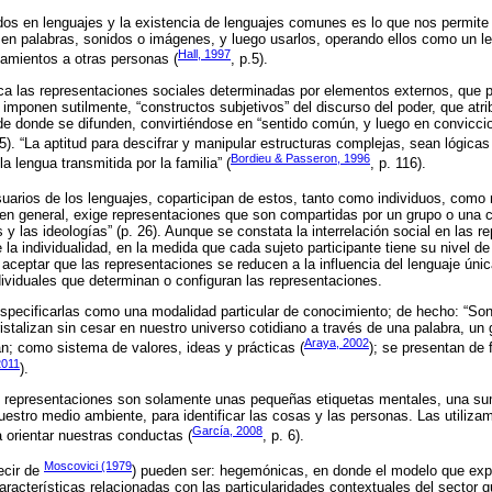
os en lenguajes y la existencia de lenguajes comunes es lo que nos permite 
en palabras, sonidos o imágenes, y luego usarlos, operando ellos como un le
Hall, 1997
amientos a otras personas (
, p.5).
ca las representaciones sociales determinadas por elementos externos, que p
 imponen sutilmente, “constructos subjetivos” del discurso del poder, que atrib
sde donde se difunden, convirtiéndose en “sentido común, y luego en conviccio
45). “La aptitud para descifrar y manipular estructuras complejas, sean lógica
Bordieu & Passeron, 1996
a lengua transmitida por la familia” (
, p. 116).
usuarios de los lenguajes, coparticipan de estos, tanto como individuos, como
al en general, exige representaciones que son compartidas por un grupo o una c
 y las ideologías” (p. 26). Aunque se constata la interrelación social en las r
a individualidad, en la medida que cada sujeto participante tiene su nivel de 
ceptar que las representaciones se reducen a la influencia del lenguaje úni
dividuales que determinan o configuran las representaciones.
specificarlas como una modalidad particular de conocimiento; de hecho: “Son
istalizan sin cesar en nuestro universo cotidiano a través de una palabra, un
Araya, 2002
tán; como sistema de valores, ideas y prácticas (
); se presentan de
2011
).
s representaciones son solamente unas pequeñas etiquetas mentales, una s
nuestro medio ambiente, para identificar las cosas y las personas. Las utiliz
García, 2008
 orientar nuestras conductas (
, p. 6).
Moscovici (1979
ecir de
) pueden ser: hegemónicas, en donde el modelo que expli
racterísticas relacionadas con las particularidades contextuales del sector q