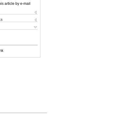
is article by e-mail
ks
nk