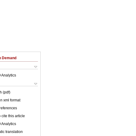
on Demand
 Analytics
h (pdf)
 in xml format
 references
cite this article
 Analytics
ic translation