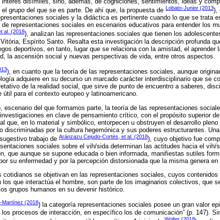
e interés disímiles, sino, además, de cogniciones, sentimientos, ideas y com
Lobato-Junior (2013
y el grupo del que se es parte. De ahí que, la propuesta de
),
presentaciones sociales y la didáctica es pertinente cuando lo que se trata e
a de representaciones sociales en escenarios educativos para entender los m
t al. (2018
), analizan las representaciones sociales que tienen los adolescente
Vitória, Espírito Santo. Resalta esta investigación la descripción profunda q
egos deportivos, en tanto, lugar que se relaciona con la amistad, el aprender
ud, la ascensión social y nuevas perspectivas de vida, entre otros aspectos.
013
), en cuanto que la teoría de las representaciones sociales, aunque origina
iología adquiere en su decurso un marcado carácter interdisciplinario que se c
etativo de la realidad social, que sirve de punto de encuentro a saberes, disc
 útil para el contexto europeo y latinoamericano.
, escenario del que formamos parte, la teoría de las representaciones sociale
 investigaciones en clave de pensamiento crítico, con el propósito superior d
l que, en lo material y simbólico, entorpecen u obstruyen el desarrollo pleno
o discriminadas por la cultura hegemónica y sus poderes estructurantes. Un
Aránzazu Cejudo-Cortés, et al. (2018
 sugestivo trabajo de
), cuyo objetivo fue comp
esentaciones sociales sobre el vih/sida determinan las actitudes hacia el vih/
n, que aunque se supone educada o bien informada, manifiestas sutiles form
or su enfermedad y por la percepción distorsionada que la misma genera en l
s cotidianos se objetivan en las representaciones sociales, cuyos contenido
n los que interactúa el hombre, son parte de los imaginarios colectivos, que s
los grupos humanos en su devenir histórico.
-Martínez (2018
) la categoría representaciones sociales posee un gran valor e
los procesos de interacción, en específico los de comunicación” (p. 147). 
Wolter (2018