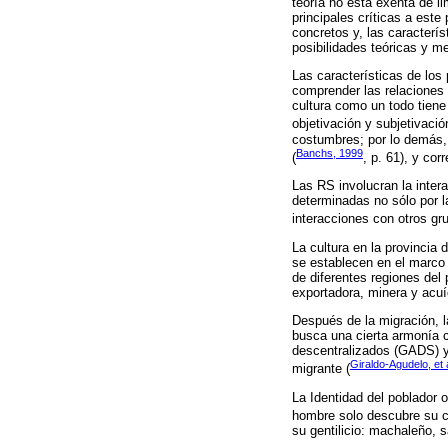
teoría no está exenta de li
principales críticas a est
concretos y, las caracterís
posibilidades teóricas y m
Las características de los
comprender las relaciones 
cultura como un todo tiene
objetivación y subjetivación
costumbres; por lo demás, 
Banchs, 1999
(
, p. 61), y co
Las RS involucran la inte
determinadas no sólo por l
interacciones con otros gr
La cultura en la provincia
se establecen en el marco
de diferentes regiones del 
exportadora, minera y acuí
Después de la migración, l
busca una cierta armonía c
descentralizados (GADS) y 
Giraldo-Agudelo, et 
migrante (
La Identidad del poblador o
hombre solo descubre su co
su gentilicio: machaleño, 