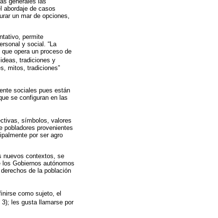
eas generales las
el abordaje de casos
gurar un mar de opciones,
ntativo, permite
rsonal y social. “La
n que opera un proceso de
 ideas, tradiciones y
, mitos, tradiciones”
ente sociales pues están
que se configuran en las
ectivas, símbolos, valores
e pobladores provenientes
cipalmente por ser agro
os nuevos contextos, se
de los Gobiernos autónomos
 derechos de la población
inirse como sujeto, el
. 3); les gusta llamarse por