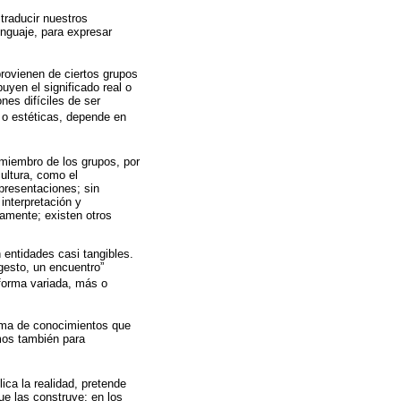
traducir nuestros
nguaje, para expresar
rovienen de ciertos grupos
uyen el significado real o
nes difíciles de ser
s o estéticas, depende en
 miembro de los grupos, por
ultura, como el
epresentaciones; sin
interpretación y
camente; existen otros
 entidades casi tangibles.
 gesto, un encuentro”
 forma variada, más o
uma de conocimientos que
amos también para
ca la realidad, pretende
ue las construye; en los