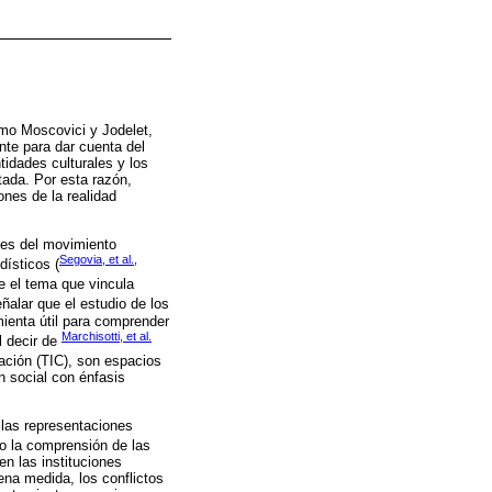
omo Moscovici y Jodelet,
nte para dar cuenta del
tidades culturales y los
tada. Por esta razón,
ones de la realidad
les del movimiento
Segovia, et al.,
dísticos (
e el tema que vincula
eñalar que el estudio de los
mienta útil para comprender
Marchisotti, et al.
l decir de
cación (TIC), son espacios
n social con énfasis
 las representaciones
vo la comprensión de las
n las instituciones
ena medida, los conflictos