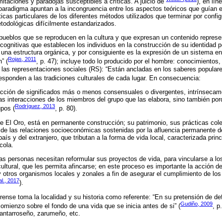
mitaciones y paradojas susceptibles a críticas. A juicio de
), en lín
e paradigma apuntan a la incongruencia entre los aspectos teóricos que guían 
ticas particulares de los diferentes métodos utilizados que terminar por confi
etodológicas difícilmente estandarizados.
 pueblos que se reproducen en la cultura y que expresan un contenido represe
cognitivas que establecen los individuos en la construcción de su identidad pe
 una estructura orgánica, y por consiguiente es la expresión de un sistema e
Rojas, 2011
” (
, p. 47); incluye todo lo producido por el hombre: conocimientos,
las representaciones sociales (RS): “Están ancladas en los saberes populares
rresponden a las tradiciones culturales de cada lugar. En consecuencia:
racción de significados más o menos consensuales o divergentes, intrínsecam
as interacciones de los miembros del grupo que las elabora, sino también por
Rodríguez, 2013
upos (
, p. 80).
 de El Oro, está en permanente construcción; su patrimonio, sus prácticas col
 de las relaciones socioeconómicas sostenidas por la afluencia permanente d
país y del extranjero, que tributan a la forma de vida local, caracterizada prin
cola.
as personas necesitan reformular sus proyectos de vida, para vincularse a l
ultural, que les permita afincarse; en este proceso es importante la acción 
otros organismos locales y zonales a fin de asegurar el cumplimiento de los
al., 2017
).
rense toma la localidad y su historia como referente: “En su pretensión de def
Gudiño, 2009
mienzo sobre el fondo de una vida que se inicia antes de si” (
, p
santarroseño, zarumeño, etc.