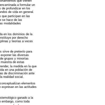
portamientos que vienen
 encaminada a formular un
s de profundizar en los
undos de vida en general.
s que participan en las
ue se hace de las
 las modalidades
da en los dominios de la
onstituye por derecho
iplinas y teorías a veces
s sirve de pretexto para
e exponer las diversas
 de grupos y minorías
a muestra de estas
render, la medida en la que
sida en una población de
as de discriminación ante
a realidad social.
s conceptualizan elementos
e expresan en las actitudes
pistemológico ganado a la
Sin embargo, como toda