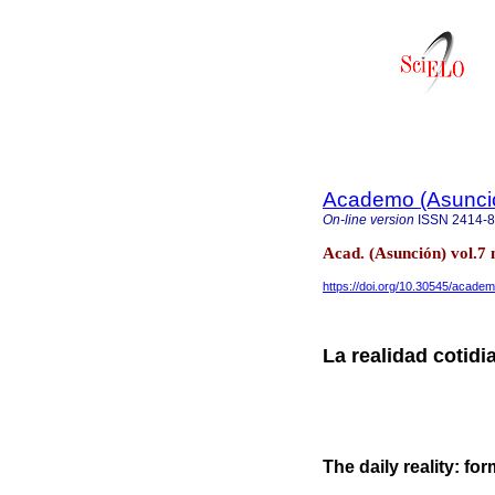
Academo (Asunci
On-line version
ISSN
2414-
Acad. (Asunción) vol.7
https://doi.org/10.30545/acade
La realidad cotidi
The daily reality: fo