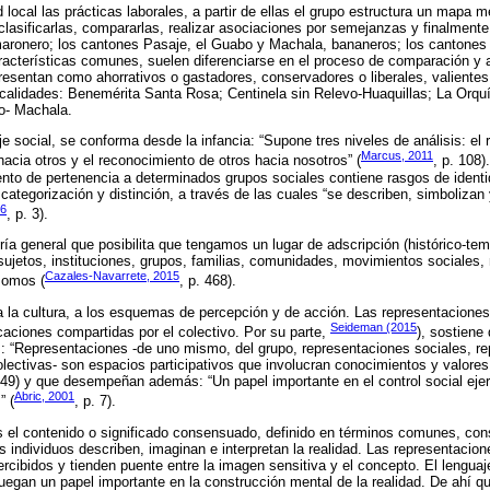
local las prácticas laborales, a partir de ellas el grupo estructura un mapa m
, clasificarlas, compararlas, realizar asociaciones por semejanzas y finalmente 
ronero; los cantones Pasaje, el Guabo y Machala, bananeros; los cantones
acterísticas comunes, suelen diferenciarse en el proceso de comparación y a
resentan como ahorrativos o gastadores, conservadores o liberales, valientes, 
ocalidades: Benemérita Santa Rosa; Centinela sin Relevo-Huaquillas; La Orqu
o- Machala.
je social, se conforma desde la infancia: “Supone tres niveles de análisis: el
Marcus, 2011
acia otros y el reconocimiento de otros hacia nosotros” (
, p. 108
ento de pertenencia a determinados grupos sociales contiene rasgos de identi
ategorización y distinción, a través de las cuales “se describen, simbolizan 
06
, p. 3).
ría general que posibilita que tengamos un lugar de adscripción (histórico-tem
(sujetos, instituciones, grupos, familias, comunidades, movimientos sociales,
Cazales-Navarrete, 2015
somos (
, p. 468).
a la cultura, a los esquemas de percepción y de acción. Las representaciones
Seideman (2015
icaciones compartidas por el colectivo. Por su parte,
), sostiene 
las: “Representaciones -de uno mismo, del grupo, representaciones sociales, r
olectivas- son espacios participativos que involucran conocimientos y valores
 349) y que desempeñan además: “Un papel importante en el control social ejer
Abric, 2001
” (
, p. 7).
s el contenido o significado consensuado, definido en términos comunes, con
s individuos describen, imaginan e interpretan la realidad. Las representacio
rcibidos y tienden puente entre la imagen sensitiva y el concepto. El lengua
uegan un papel importante en la construcción mental de la realidad. De ahí q