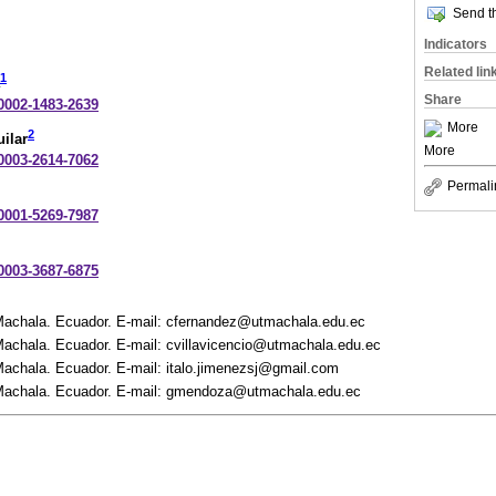
Send th
Indicators
Related lin
1
Share
-0002-1483-2639
More
2
uilar
More
-0003-2614-7062
Permali
-0001-5269-7987
-0003-3687-6875
Machala. Ecuador. E-mail: cfernandez@utmachala.edu.ec
achala. Ecuador. E-mail: cvillavicencio@utmachala.edu.ec
achala. Ecuador. E-mail: italo.jimenezsj@gmail.com
Machala. Ecuador. E-mail: gmendoza@utmachala.edu.ec