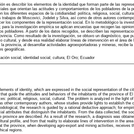
ción es describir los elementos de la identidad que forman parte de las repres
iales que orientan las actitudes y comportamientos de los pobladores de la p
los diferentes espacios de la cotidianidad: política, religiosa, social, cultura
os trabajos de Moscovici, Jodelet y Silva, así como de otros autores contemp
cer los componentes de la representación social. En lo metodológico la invest
; para la investigación empírica se aplican encuestas que recogen las opinion
os pobladores. A partir de los datos recogidos, se describen las representacio
 provincia. Como resultado de la investigación, se obtuvo un diagnóstico, que
io cultural, y desde esa realidad elaborar líneas de intervención en el área de l
la provincia, al desarrollar actividades agroexportadoras y mineras, recibe l
es geográficas.
ción social; identidad social; cultura; El Oro; Ecuador
elements of identity, which are expressed in the social representation of the ci
that guide the attitudes and behaviors of the inhabitants of the province of El
s: political, religious, social, cultural. The problem is analyzed in the light 
 as other contemporary authors, whose studies provide lights to establish the
odological, the research is guided by a rational deductive approach; for empir
ial attributes that distinguish the inhabitants. From the data collected, the soc
he province are described. As a result of the research, a diagnosis was obtain
tural profile, and from that reality to elaborate lines of intervention in the area o
at the province, when developing agro-export and mining activities, receives t
hical regions.