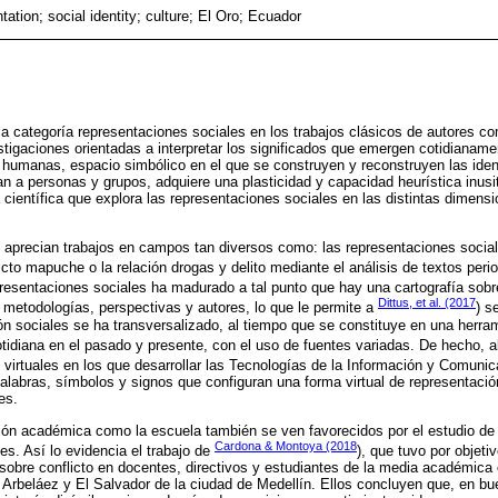
tation; social identity; culture; El Oro; Ecuador
a categoría representaciones sociales en los trabajos clásicos de autores c
estigaciones orientadas a interpretar los significados que emergen cotidianame
s humanas, espacio simbólico en el que se construyen y reconstruyen las iden
n a personas y grupos, adquiere una plasticidad y capacidad heurística inusi
a científica que explora las representaciones sociales en las distintas dimensi
e aprecian trabajos en campos tan diversos como: las representaciones socia
flicto mapuche o la relación drogas y delito mediante el análisis de textos perio
epresentaciones sociales ha madurado a tal punto que hay una cartografía sobr
Dittus, et al. (2017
 metodologías, perspectivas y autores, lo que le permite a
) s
ón sociales se ha transversalizado, al tiempo que se constituye en una herra
cotidiana en el pasado y presente, con el uso de fuentes variadas. De hecho, a
s virtuales en los que desarrollar las Tecnologías de la Información y Comuni
 palabras, símbolos y signos que configuran una forma virtual de representació
es.
ión académica como la escuela también se ven favorecidos por el estudio de
Cardona & Montoya (2018
es. Así lo evidencia el trabajo de
), que tuvo por objeti
sobre conflicto en docentes, directivos y estudiantes de la media académica e
 Arbeláez y El Salvador de la ciudad de Medellín. Ellos concluyen que, en bu