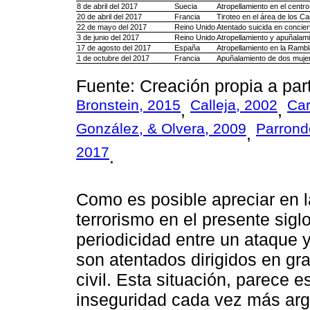
8 de abril del 2017
Suecia
Atropellamiento en el centr
20 de abril del 2017
Francia
Tiroteo en el área de los C
22 de mayo del 2017
Reino Unido
Atentado suicida en concie
3 de junio del 2017
Reino Unido
Atropellamiento y apuñalam
17 de agosto del 2017
España
Atropellamiento en la Rambl
1 de octubre del 2017
Francia
Apuñalamiento de dos mujer
Fuente: Creación propia a part
Bronstein, 2015
Calleja, 2002
Car
,
,
González, & Olvera, 2009
Parrond
,
2017
.
Como es posible apreciar en la 
terrorismo en el presente sigl
periodicidad entre un ataque y
son atentados dirigidos en gr
civil. Esta situación, parece
inseguridad cada vez más ar