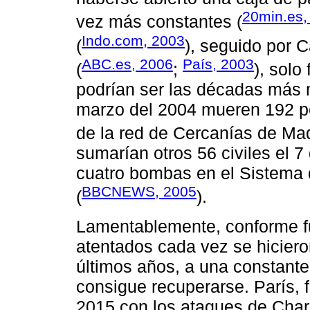
20min.es,
vez más constantes (
Indo.com, 2003
(
), seguido por 
ABC.es, 2006
País, 2003
(
;
), solo
podrían ser las décadas más m
marzo del 2004 mueren 192 pe
de la red de Cercanías de Mad
sumarían otros 56 civiles el 7
cuatro bombas en el Sistema 
BBCNEWS, 2005
(
).
Lamentablemente, conforme f
atentados cada vez se hiciero
últimos años, a una constante
consigue recuperarse. París, 
2015 con los ataques de Char