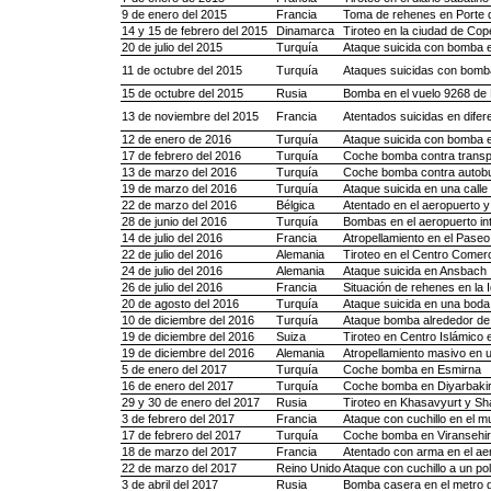
9 de enero del 2015
Francia
Toma de rehenes en Porte 
14 y 15 de febrero del 2015
Dinamarca
Tiroteo en la ciudad de Co
20 de julio del 2015
Turquía
Ataque suicida con bomba e
11 de octubre del 2015
Turquía
Ataques suicidas con bomba
15 de octubre del 2015
Rusia
Bomba en el vuelo 9268 de 
13 de noviembre del 2015
Francia
Atentados suicidas en difer
12 de enero de 2016
Turquía
Ataque suicida con bomba e
17 de febrero del 2016
Turquía
Coche bomba contra transpo
13 de marzo del 2016
Turquía
Coche bomba contra autobus
19 de marzo del 2016
Turquía
Ataque suicida en una calle
22 de marzo del 2016
Bélgica
Atentado en el aeropuerto y
28 de junio del 2016
Turquía
Bombas en el aeropuerto in
14 de julio del 2016
Francia
Atropellamiento en el Paseo
22 de julio del 2016
Alemania
Tiroteo en el Centro Comer
24 de julio del 2016
Alemania
Ataque suicida en Ansbach
26 de julio del 2016
Francia
Situación de rehenes en la 
20 de agosto del 2016
Turquía
Ataque suicida en una bod
10 de diciembre del 2016
Turquía
Ataque bomba alrededor de 
19 de diciembre del 2016
Suiza
Tiroteo en Centro Islámico 
19 de diciembre del 2016
Alemania
Atropellamiento masivo en 
5 de enero del 2017
Turquía
Coche bomba en Esmirna
16 de enero del 2017
Turquía
Coche bomba en Diyarbakir
29 y 30 de enero del 2017
Rusia
Tiroteo en Khasavyurt y Sha
3 de febrero del 2017
Francia
Ataque con cuchillo en el 
17 de febrero del 2017
Turquía
Coche bomba en Viransehir
18 de marzo del 2017
Francia
Atentado con arma en el ae
22 de marzo del 2017
Reino Unido
Ataque con cuchillo a un po
3 de abril del 2017
Rusia
Bomba casera en el metro 