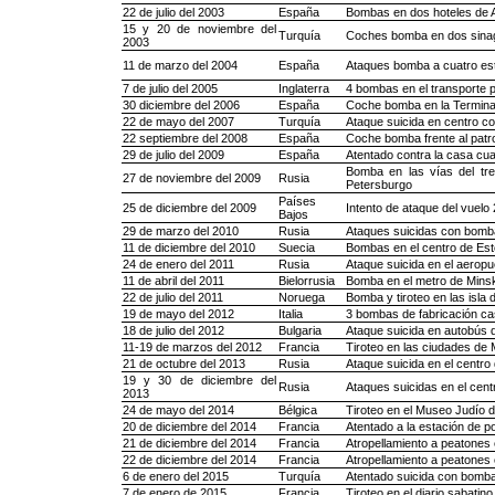
22 de julio del 2003
España
Bombas en dos hoteles de A
15 y 20 de noviembre del
Turquía
Coches bomba en dos sinag
2003
11 de marzo del 2004
España
Ataques bomba a cuatro est
7 de julio del 2005
Inglaterra
4 bombas en el transporte 
30 diciembre del 2006
España
Coche bomba en la Terminal
22 de mayo del 2007
Turquía
Ataque suicida en centro co
22 septiembre del 2008
España
Coche bomba frente al patro
29 de julio del 2009
España
Atentado contra la casa cuar
Bomba en las vías del tr
27 de noviembre del 2009
Rusia
Petersburgo
Países
25 de diciembre del 2009
Intento de ataque del vuelo
Bajos
29 de marzo del 2010
Rusia
Ataques suicidas con bomb
11 de diciembre del 2010
Suecia
Bombas en el centro de Es
24 de enero del 2011
Rusia
Ataque suicida en el aeropu
11 de abril del 2011
Bielorrusia
Bomba en el metro de Mins
22 de julio del 2011
Noruega
Bomba y tiroteo en las isla
19 de mayo del 2012
Italia
3 bombas de fabricación cas
18 de julio del 2012
Bulgaria
Ataque suicida en autobús 
11-19 de marzos del 2012
Francia
Tiroteo en las ciudades de
21 de octubre del 2013
Rusia
Ataque suicida en el centro
19 y 30 de diciembre del
Rusia
Ataques suicidas en el cent
2013
24 de mayo del 2014
Bélgica
Tiroteo en el Museo Judío d
20 de diciembre del 2014
Francia
Atentado a la estación de po
21 de diciembre del 2014
Francia
Atropellamiento a peatones 
22 de diciembre del 2014
Francia
Atropellamiento a peatones
6 de enero del 2015
Turquía
Atentado suicida con bomba 
7 de enero de 2015
Francia
Tiroteo en el diario sabatin