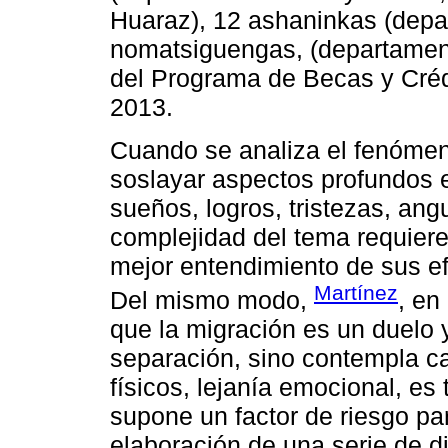
Huaraz), 12 ashaninkas (depa
nomatsiguengas, (departament
del Programa de Becas y Cré
2013.
Cuando se analiza el fenómen
soslayar aspectos profundos 
sueños, logros, tristezas, ang
complejidad del tema requiere 
mejor entendimiento de sus ef
Martínez
Del mismo modo,
, en
que la migración es un duelo 
separación, sino contempla c
físicos, lejanía emocional, e
supone un factor de riesgo pa
elaboración de una serie de di