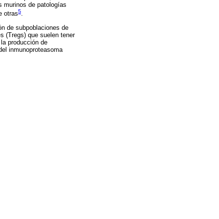
s murinos de patologías
5
e otras
.
ión de subpoblaciones de
es (Tregs) que suelen tener
 la producción de
a del inmunoproteasoma