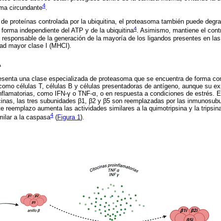
4
sma circundante
.
e proteínas controlada por la ubiquitina, el proteasoma también puede degra
4
forma independiente del ATP y de la ubiquitina
. Asimismo, mantiene el contro
es responsable de la generación de la mayoría de los ligandos presentes en la
dad mayor clase I (MHCI).
A
senta una clase especializada de proteasoma que se encuentra de forma cons
 como células T, células B y células presentadoras de antígeno, aunque su e
nflamatorias, como IFN-γ o TNF-α, o en respuesta a condiciones de estrés. E
cinas, las tres subunidades β1, β2 y β5 son reemplazadas por las inmunosub
 reemplazo aumenta las actividades similares a la quimotripsina y la tripsi
4
milar a la caspasa
(
Figura 1
).