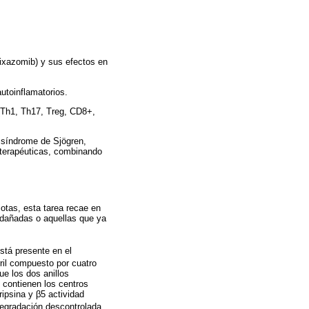
ixazomib) y sus efectos en
utoinflamatorios.
 (Th1, Th17, Treg, CD8+,
, síndrome de Sjögren,
s terapéuticas, combinando
iotas, esta tarea recae en
, dañadas o aquellas que ya
stá presente en el
ril compuesto por cuatro
ue los dos anillos
 contienen los centros
ripsina y β5 actividad
 degradación descontrolada