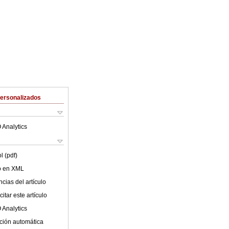
Personalizados
 Analytics
l (pdf)
lo en XML
cias del artículo
itar este artículo
 Analytics
ción automática