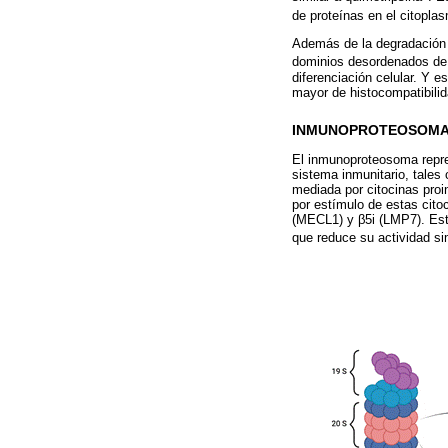
de proteínas en el citopla
Además de la degradación d
dominios desordenados de 
diferenciación celular. Y 
mayor de histocompatibili
INMUNOPROTEOSOM
El inmunoproteosoma repre
sistema inmunitario, tales
mediada por citocinas proi
por estímulo de estas cito
(MECL1) y β5i (LMP7). Este
que reduce su actividad si