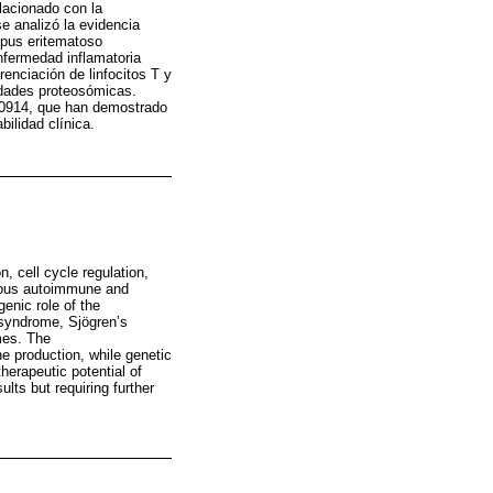
elacionado con la
e analizó la evidencia
lupus eritematoso
enfermedad inflamatoria
enciación de linfocitos T y
idades proteosómicas.
X 0914, que han demostrado
bilidad clínica.
, cell cycle regulation,
rious autoimmune and
enic role of the
 syndrome, Sjögren’s
mes. The
ne production, while genetic
erapeutic potential of
ts but requiring further