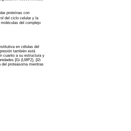
dar proteínas con
l del ciclo celular y la
s moléculas del complejo
titutiva en células del
xpresión también está
n cuanto a su estructura y
unidades β1i (LMP2), β2i
na del proteasoma mientras