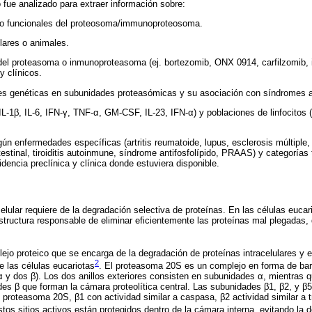
 fue analizado para extraer información sobre:
s o funcionales del proteosoma/immunoproteosoma.
lares o animales.
 del proteasoma o inmunoproteasoma (ej. bortezomib, ONX 0914, carfilzomib, 
 clínicos.
nes genéticas en subunidades proteasómicas y su asociación con síndromes a
IL‑1β, IL‑6, IFN‑γ, TNF‑α, GM‑CSF, IL‑23, IFN‑α) y poblaciones de linfocitos
gún enfermedades específicas (artritis reumatoide, lupus, esclerosis múltiple
testinal, tiroiditis autoinmune, síndrome antifosfolípido, PRAAS) y categoría
dencia preclínica y clínica donde estuviera disponible.
lular requiere de la degradación selectiva de proteínas. En las células eucar
structura responsable de eliminar eficientemente las proteínas mal plegadas
jo proteico que se encarga de la degradación de proteínas intracelulares y e
2
e las células eucariotas
. El proteasoma 20S es un complejo en forma de bar
α y dos β). Los dos anillos exteriores consisten en subunidades α, mientras q
des β que forman la cámara proteolítica central. Las subunidades β1, β2, y β5
 proteasoma 20S, β1 con actividad similar a caspasa, β2 actividad similar a t
stos sitios activos están protegidos dentro de la cámara interna, evitando la