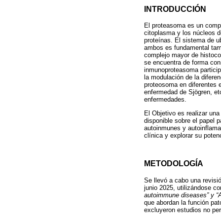
INTRODUCCIÓN
El proteasoma es un comple
citoplasma y los núcleos d
proteínas. El sistema de u
ambos es fundamental tambié
complejo mayor de histoco
se encuentra de forma cons
inmunoproteasoma particip
la modulación de la difere
proteosoma en diferentes e
enfermedad de Sjögren, etc
enfermedades.
El Objetivo es realizar una 
disponible sobre el papel 
autoinmunes y autoinflamat
clínica y explorar su pote
METODOLOGÍA
Se llevó a cabo una revisi
junio 2025, utilizándose 
autoimmune diseases” y “A
que abordan la función pa
excluyeron estudios no pert