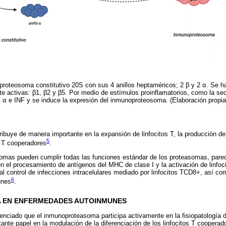
 proteosoma constitutivo 20S con sus 4 anillos heptaméricos; 2 β y 2 α. Se h
e activas: β1, β2 y β5. Por medio de estímulos proinflamatorios, como la sec
 α e INF y se induce la expresión del inmunoproteosoma. (Elaboración propia
buye de manera importante en la expansión de linfocitos T, la producción de 
5
s T cooperadores
.
mas pueden cumplir todas las funciones estándar de los proteasomas, pare
en el procesamiento de antígenos del MHC de clase I y la activación de linfo
 al control de infecciones intracelulares mediado por linfocitos TCD8+, así c
6
unes
.
 EN ENFERMEDADES AUTOINMUNES
enciado que el inmunoproteasoma participa activamente en la fisiopatología
nte papel en la modulación de la diferenciación de los linfocitos T cooperador