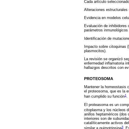
Cada artículo seleccionado
Alteraciones estructurale
Evidencia en modelos celu
Evaluación de inhibidores
parámetros inmunológicos y
Identificación de mutacio
Impacto sobre citoquinas (
plasmocitos).
La revisión se organizó se
enfermedad inflamatoria in
hallazgos descritos con evi
PROTEOSOMA
Mantener la homeostasis ce
el proteosoma, que es la e
1
han cumplido su función
.
El proteasoma es un comple
citoplasma y los núcleos d
anillos heptaméricos (dos 
interiores son de subunida
catalíticamente activos del
3
similar a quimotripsina
. E