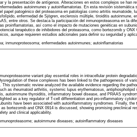
ular y la presentación de antígenos. Alteraciones en estos complejos se han r
nfermedades autoinmunes y autoinflamatorias. En esta revisión sistemática s
e el papel patogénico del proteasoma en patologías como artritis reumatoide, 
folípido, enfermedad de Sjögren, esclerosis múltiple, tiroiditis autoinmune, 
AS, entre otros. Se destaca la participación del inmunoproteasoma en la difer
inas proinflamatorias, así como el impacto de mutaciones genéticas en subun
 potencial terapéutico de inhibidores del proteasoma, como bortezomib y ON
icos, aunque requieren estudios adicionales para definir su seguridad y aplica
a; inmunoproteosoma; enfermedades autoinmunes; autoinflamatorias
noproteasome variant play essential roles in intracellular protein degradation
 Dysregulation of these complexes has been linked to the pathogenesis of va
 This systematic review analyzed the available evidence regarding the pathog
uch as rheumatoid arthritis, systemic lupus erythematosus, antiphospholipid
sis, autoimmune thyroiditis, inflammatory bowel disease, and PRAAS syndro
hted as a key regulator of T-cell differentiation and pro-inflammatory cytoki
bunits have been associated with autoinflammatory syndromes. Finally, the th
 as bortezomib and ONX 0914 is discussed, showing promising preclinical resul
fety and clinical applicability.
mmunoproteasome; autoimmune diseases; autoinflammatory diseases