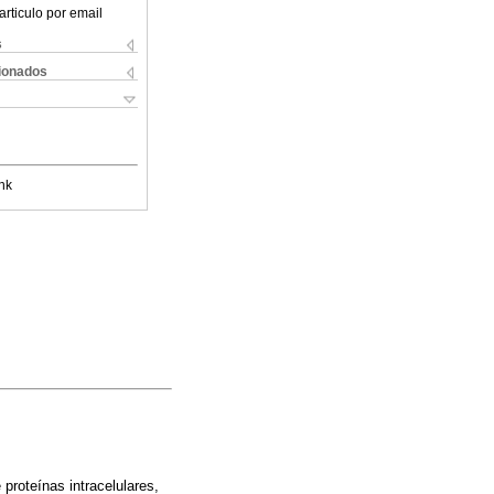
articulo por email
s
cionados
nk
roteínas intracelulares,