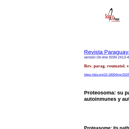
Revista Paraguay
versión On-line
ISSN
2413-
Rev. parag. reumatol. 
https://doi.org/10.18004/rpr/202
Proteosoma: su p
autoinmunes y aut
Proteasome: its pat