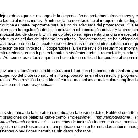
jo proteico que se encarga de la degradación de proteínas intracelulares y e
e las células eucariotas. Mantener la homeostasis celular requiere de la degr
biquitina es parte importante para la función adecuada del proteosoma. Y la 
n para la regulación del ciclo celular, la diferenciación celular y la present
mpatibilidad de clase I. El inmunoproteosoma representa una clase especial
titutiva en células del sistema inmunitario. Recientemente, se ha evidenciad
a activamente en la fisiopatología de diversas enfermedades autoinmunes, po
nciación de los linfocitos T cooperadores. En esta revisión resumimos informa
nfermedades como lupus eritematoso sistémico, artritis reumatoide, síndrome
. Así como los estudios que han buscado una utilidad terapeutica al suprimi
revisión sistemática de la literatura científica con el propósito de analizar y s
patogénico del proteasoma y el inmunoproteasoma en el desarrollo y progres
orias. Esta revisión busca identificar los mecanismos moleculares implicado
ncial como dianas terapéuticas.
ón sistemática de la literatura científica en la base de datos PubMed de artíc
combinaciones de palabras clave como
“Proteasome”, “Immunoproteasome”, “P
utoinflammatory disease”
. Los criterios de inclusión fueron: estudios original
togénica del proteasoma o inmunoproteasoma en enfermedades autoinmunes y
inentes o revisiones narrativas sin datos primarios.