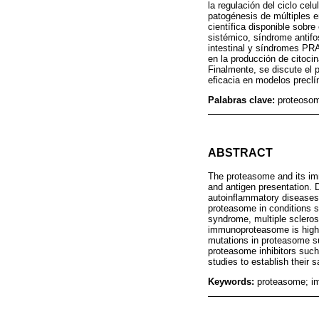
la regulación del ciclo cel
patogénesis de múltiples e
científica disponible sobr
sistémico, síndrome antifos
intestinal y síndromes PRA
en la producción de citoc
Finalmente, se discute el
eficacia en modelos preclín
Palabras clave:
proteosom
ABSTRACT
The proteasome and its immu
and antigen presentation.
autoinflammatory diseases.
proteasome in conditions s
syndrome, multiple sclero
immunoproteasome is highlig
mutations in proteasome su
proteasome inhibitors such
studies to establish their sa
Keywords:
proteasome; i