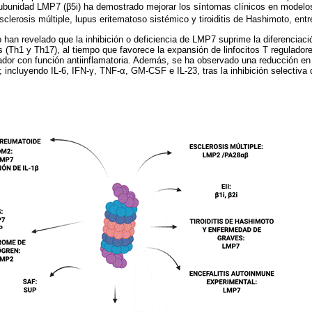
 subunidad LMP7 (β5i) ha demostrado mejorar los síntomas clínicos en modelo
sclerosis múltiple, lupus eritematoso sistémico y tiroiditis de Hashimoto, entr
o han revelado que la inhibición o deficiencia de LMP7 suprime la diferenciac
as (Th1 y Th17), al tiempo que favorece la expansión de linfocitos T regulador
dor con función antiinflamatoria. Además, se ha observado una reducción en
s; incluyendo IL-6, IFN-γ, TNF-α, GM-CSF e IL-23, tras la inhibición selectiv