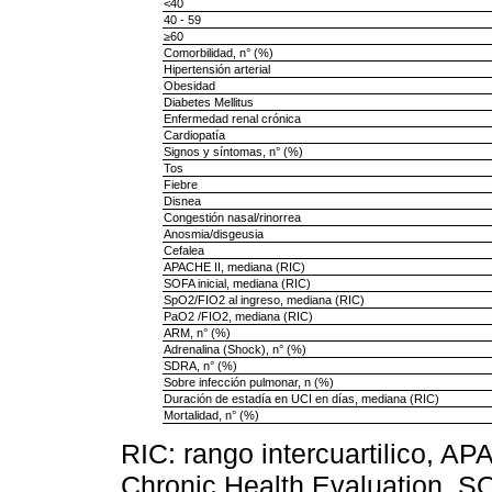
<40
40 - 59
≥60
Comorbilidad, n° (%)
Hipertensión arterial
Obesidad
Diabetes Mellitus
Enfermedad renal crónica
Cardiopatía
Signos y síntomas, n° (%)
Tos
Fiebre
Disnea
Congestión nasal/rinorrea
Anosmia/disgeusia
Cefalea
APACHE II, mediana (RIC)
SOFA inicial, mediana (RIC)
SpO2/FIO2 al ingreso, mediana (RIC)
PaO2 /FIO2, mediana (RIC)
ARM, n° (%)
Adrenalina (Shock), n° (%)
SDRA, n° (%)
Sobre infección pulmonar, n (%)
Duración de estadía en UCI en días, mediana (RIC)
Mortalidad, n° (%)
RIC: rango intercuartilico, A
Chronic Health Evaluation, SO