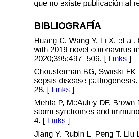
que no existe publicación al r
BIBLIOGRAFÍA
Huang C, Wang Y, Li X, et al. C
with 2019 novel coronavirus i
2020;395:497- 506. [
Links
]
Chousterman BG, Swirski FK,
sepsis disease pathogenesis
28. [
Links
]
Mehta P, McAuley DF, Brown M
storm syndromes and immunos
4. [
Links
]
Jiang Y, Rubin L, Peng T, Liu 