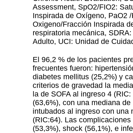
Assessment, SpO2/FIO2: Satu
Inspirada de Oxígeno, PaO2 /F
Oxigeno/Fracción Inspirada d
respiratoria mecánica, SDRA: 
Adulto, UCI: Unidad de Cuidad
El 96,2 % de los pacientes pr
frecuentes fueron: hipertensió
diabetes mellitus (25,2%) y c
criterios de gravedad la medi
la de SOFA al ingreso 4 (RIC:
(63,6%), con una mediana de 
intubados al ingreso con un
(RIC:64). Las complicacione
(53,3%), shock (56,1%), e in