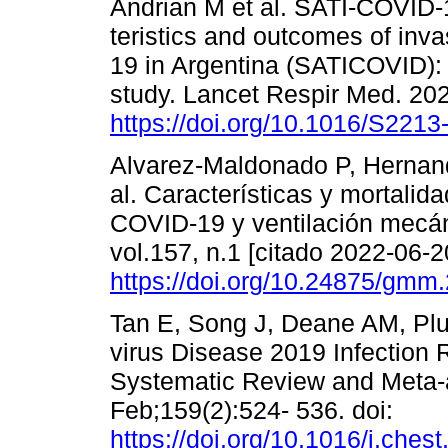
Andrian M et al. SATI-COVID-1
teristics and outcomes of inva
19 in Argentina (SATICOVID): 
study. Lancet Respir Med. 202
https://doi.org/10.1016/S221
Alvarez-Maldonado P, Hernan
al. Características y mortali
COVID-19 y ventilación mecán
vol.157, n.1 [citado 2022-06-2
https://doi.org/10.24875/gm
Tan E, Song J, Deane AM, Pl
virus Disease 2019 Infection 
Systematic Review and Meta-a
Feb;159(2):524- 536. doi:
https://doi.org/10.1016/j.ches