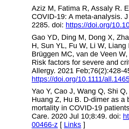
Aziz M, Fatima R, Assaly R. E
COVID-19: A meta-analysis. J
2285. doi:
https://doi.org/10.
Gao YD, Ding M, Dong X, Zhan
H, Sun YL, Fu W, Li W, Liang
Brüggen MC, van de Veen W, 
Risk factors for severe and cri
Allergy. 2021 Feb;76(2):428-45
https://doi.org/10.1111/all.146
Yao Y, Cao J, Wang Q, Shi Q,
Huang Z, Hu B. D-dimer as a b
mortality in COVID-19 patients
Care. 2020 Jul 10;8:49. doi:
h
00466-z
[
Links
]