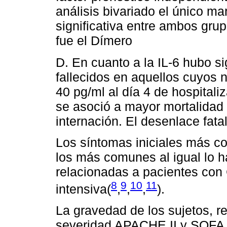
análisis bivariado el único m
significativa entre ambos grup
fue el Dímero
D. En cuanto a la IL-6 hubo s
fallecidos en aquellos cuyos
40 pg/ml al día 4 de hospitaliz
se asoció a mayor mortalidad s
internación. El desenlace fata
Los síntomas iniciales más co
los más comunes al igual lo h
relacionadas a pacientes con
8
9
10
11
intensiva(
,
,
,
).
La gravedad de los sujetos, re
severidad APACHE II y SOFA i