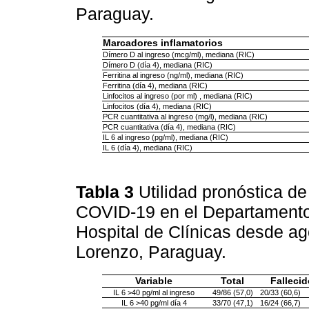
Paraguay.
Marcadores inflamatorios
Dímero D al ingreso (mcg/ml), mediana (RIC)
Dímero D (día 4), mediana (RIC)
Ferritina al ingreso (ng/ml), mediana (RIC)
Ferritina (día 4), mediana (RIC)
Linfocitos al ingreso (por ml) , mediana (RIC)
Linfocitos (día 4), mediana (RIC)
PCR cuantitativa al ingreso (mg/l), mediana (RIC)
PCR cuantitativa (día 4), mediana (RIC)
IL 6 al ingreso (pg/ml), mediana (RIC)
IL 6 (día 4), mediana (RIC)
Tabla 3
Utilidad pronóstica d
COVID-19 en el Departamento 
Hospital de Clínicas desde a
Lorenzo, Paraguay.
Variable
Total
Fallecid
IL 6 >40 pg/ml al ingreso
49/86 (57,0)
20/33 (60,6)
IL 6 >40 pg/ml día 4
33/70 (47,1)
16/24 (66,7)