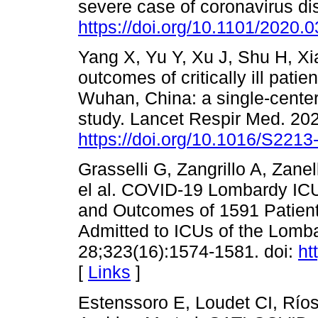
severe case of coronavirus d
https://doi.org/10.1101/2020.
Yang X, Yu Y, Xu J, Shu H, Xia
outcomes of critically ill pa
Wuhan, China: a single-center
study. Lancet Respir Med. 202
https://doi.org/10.1016/S221
Grasselli G, Zangrillo A, Zanel
el al. COVID-19 Lombardy ICU
and Outcomes of 1591 Patien
Admitted to ICUs of the Lomb
28;323(16):1574-1581. doi:
ht
[
Links
]
Estenssoro E, Loudet CI, Río