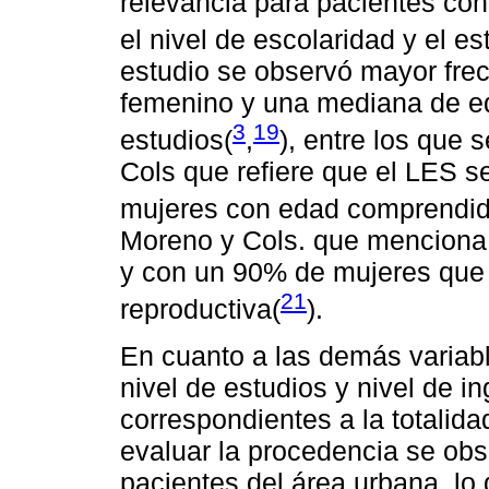
relevancia para pacientes con
el nivel de escolaridad y el est
estudio se observó mayor fre
femenino y una mediana de ed
3
19
estudios(
,
), entre los que 
Cols que refiere que el LES s
mujeres con edad comprendida
Moreno y Cols. que menciona 
y con un 90% de mujeres que
21
reproductiva(
).
En cuanto a las demás variab
nivel de estudios y nivel de i
correspondientes a la totalida
evaluar la procedencia se ob
pacientes del área urbana, lo