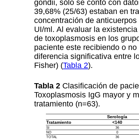
gondii, sólo se contó con da
39,68% (25/63) estaban en tr
concentración de anticuerpos 
UI/ml. Al evaluar la existenci
de toxoplasmosis en los grup
paciente este recibiendo o no
diferencia significativa entre 
Fisher) (
Tabla 2
).
Tabla 2
Clasificación de paci
Toxoplasmosis IgG mayor y me
tratamiento (n=63).
Serología
Tratamiento
<140
SI
36
NO
0
TOTAL
36