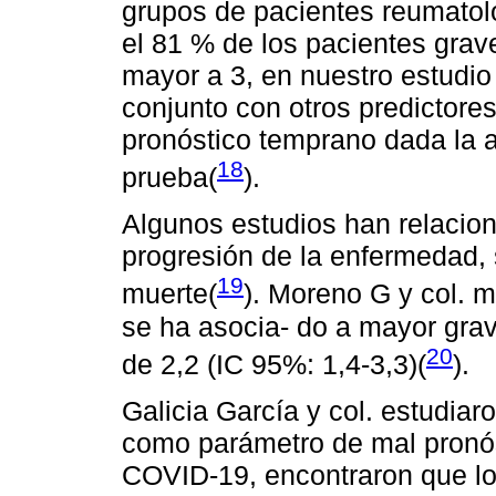
grupos de pacientes reumatol
el 81 % de los pacientes graves
mayor a 3, en nuestro estudio
conjunto con otros predictor
pronóstico temprano dada la al
18
prueba(
).
Algunos estudios han relacio
progresión de la enfermedad, 
19
muerte(
). Moreno G y col. 
se ha asocia- do a mayor gra
20
de 2,2 (IC 95%: 1,4-3,3)(
).
Galicia García y col. estudiaro
como parámetro de mal pronós
COVID-19, encontraron que los 