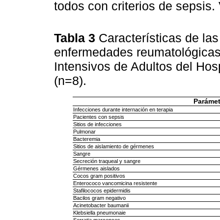
todos con criterios de sepsis.
Tabla 3
Características de la
enfermedades reumatológicas
Intensivos de Adultos del Hos
(n=8).
Parámet
Infecciones durante internación en terapia
Pacientes con sepsis
Sitios de infecciones
Pulmonar
Bacteremia
Sitios de aislamiento de gérmenes
Sangre
Secreción traqueal y sangre
Gérmenes aislados
Cocos gram positivos
Enterococo vancomicina resistente
Stafilococos epidermidis
Bacilos gram negativo
Acinetobacter baumanii
Klebsiella pneumonaie