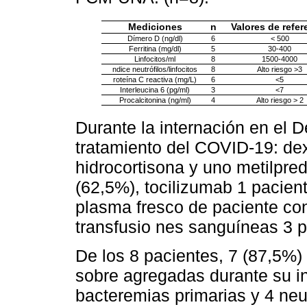
Mediciones
n
Valores de refer
Dímero D (ng/dl)
6
< 500
Ferritina (mg/dl)
5
30-400
Linfocitos/ml
8
1500-4000
ndice neutrófilos/linfocitos
8
Alto riesgo >3
roteína C reactiva (mg/L)
6
<5
Interleucina 6 (pg/ml)
3
<7
Procalcitonina (ng/ml)
4
Alto riesgo > 2
Durante la internación en el 
tratamiento del COVID-19: de
hidrocortisona y uno metilpre
(62,5%), tocilizumab 1 pacient
plasma fresco de paciente con
transfusio nes sanguíneas 3 p
De los 8 pacientes, 7 (87,5%)
sobre agregadas durante su in
bacteremias primarias y 4 neu