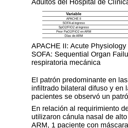
Adultos del Hospital de Clín
Variable
APACHE II
SOFA al ingreso
SpO2/FIO2 al ingreso
Peor PaO2/FiO2 en ARM
Días de ARM
APACHE II: Acute Physiology 
SOFA: Sequential Organ Fail
respiratoria mecánica
El patrón predominante en las 
infiltrado bilateral difuso y e
pacientes se observó un patró
En relación al requirimiento d
utilizaron cánula nasal de alto
ARM, 1 paciente con máscara f