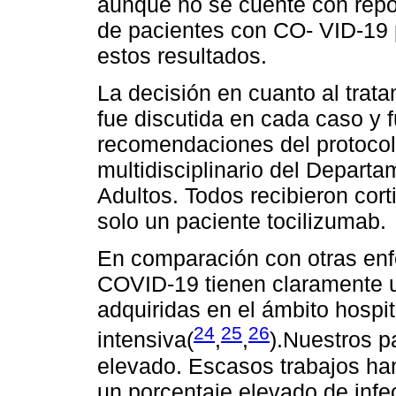
aunque no se cuente con repo
de pacientes con CO- VID-19 
estos resultados.
La decisión en cuanto al trat
fue discutida en cada caso y 
recomendaciones del protocol
multidisciplinario del Depart
Adultos. Todos recibieron cort
solo un paciente tocilizumab.
En comparación con otras enf
COVID-19 tienen claramente u
adquiridas en el ámbito hospit
24
25
26
intensiva(
,
,
).Nuestros p
elevado. Escasos trabajos ha
un porcentaje elevado de infe