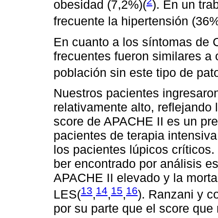
2
obesidad (7,2%)(
). En un tr
frecuente la hipertensión (36
En cuanto a los síntomas de
frecuentes fueron similares a 
población sin este tipo de pat
Nuestros pacientes ingresar
relativamente alto, reflejando
score de APACHE II es un pre
pacientes de terapia intensiva
los pacientes lúpicos críticos
ber encontrado por análisis es
APACHE II elevado y la morta
13
14
15
16
LES(
,
,
,
). Ranzani y c
por su parte que el score que