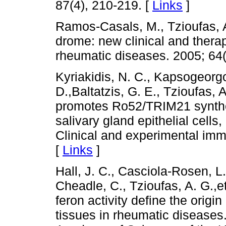
87(4), 210-219. [
Links
]
Ramos-Casals, M., Tzioufas, A
drome: new clinical and thera
rheumatic diseases. 2005; 64(
Kyriakidis, N. C., Kapsogeorgo
D.,Baltatzis, G. E., Tzioufas, A
promotes Ro52/TRIM21 synthes
salivary gland epithelial cells,
Clinical and experimental imm
[
Links
]
Hall, J. C., Casciola-Rosen, L
Cheadle, C., Tzioufas, A. G.,et
feron activity define the origin
tissues in rheumatic diseases