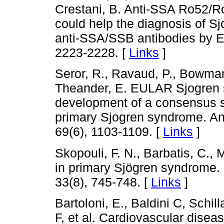
Crestani, B. Anti-SSA Ro52/R
could help the diagnosis of S
anti-SSA/SSB antibodies by E
2223-2228. [
Links
]
Seror, R., Ravaud, P., Bowman,
Theander, E. EULAR Sjogren s
development of a consensus sy
primary Sjogren syndrome. An
69(6), 1103-1109. [
Links
]
Skopouli, F. N., Barbatis, C.,
in primary Sjögren syndrome. B
33(8), 745-748. [
Links
]
Bartoloni, E., Baldini C, Schil
F, et al. Cardiovascular disea