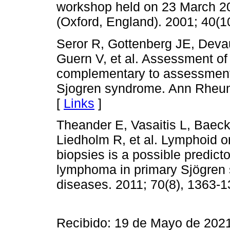
workshop held on 23 March 2
(Oxford, England). 2001; 40(1
Seror R, Gottenberg JE, Deva
Guern V, et al. Assessment of 
complementary to assessment 
Sjogren syndrome. Ann Rheum 
[
Links
]
Theander E, Vasaitis L, Baec
Liedholm R, et al. Lymphoid or
biopsies is a possible predict
lymphoma in primary Sjögren 
diseases. 2011; 70(8), 1363-1
Recibido: 19 de Mayo de 202