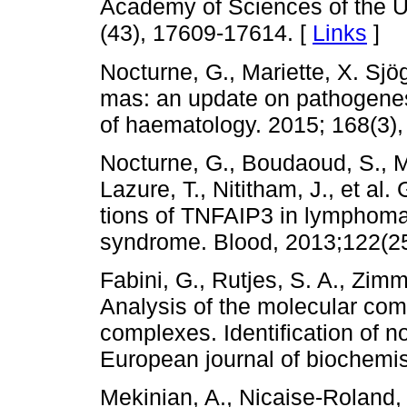
Academy of Sciences of the U
(43), 17609-17614. [
Links
]
Nocturne, G., Mariette, X. S
mas: an update on pathogenes
of haematology. 2015; 168(3),
Nocturne, G., Boudaoud, S., M
Lazure, T., Nititham, J., et al
tions of TNFAIP3 in lymphoma
syndrome. Blood, 2013;122(25
Fabini, G., Rutjes, S. A., Zimm
Analysis of the molecular com
complexes. Identification of n
European journal of biochemis
Mekinian, A., Nicaise-Roland, P