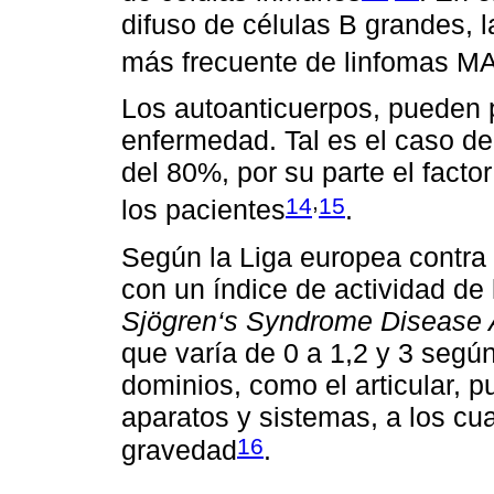
difuso de células B grandes, l
más frecuente de linfomas M
Los autoanticuerpos, pueden p
enfermedad. Tal es el caso d
del 80%, por su parte el fact
,
14
15
los pacientes
.
Según la Liga europea contr
con un índice de actividad d
Sjögren‘s Syndrome Disease A
que varía de 0 a 1,2 y 3 segú
dominios, como el articular, p
aparatos y sistemas, a los cu
16
gravedad
.