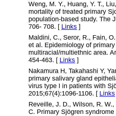
Weng, M. Y., Huang, Y. T., Liu,
mortality of treated primary S
population-based study. The J
706- 708. [
Links
]
Maldini, C., Seror, R., Fain, 
et al. Epidemiology of primar
multiracial/multiethnic area. A
454-463. [
Links
]
Nakamura H, Takahashi Y, Yam
primary salivary gland epithel
virus type I in patients with 
2015;67(4):1096-1106. [
Links
Reveille, J. D., Wilson, R. W., 
C. Primary Sjögren syndrome