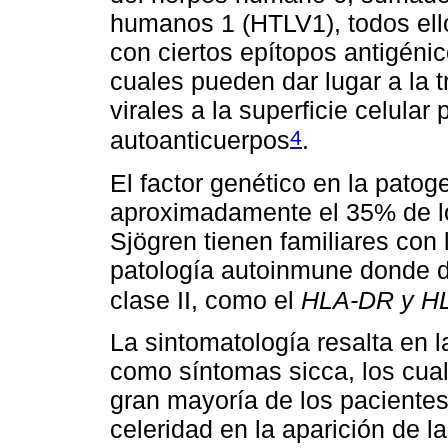
humanos 1 (HTLV1), todos el
con ciertos epítopos antigéni
cuales pueden dar lugar a la 
virales a la superficie celula
4
autoanticuerpos
.
El factor genético en la pato
aproximadamente el 35% de l
Sjögren tienen familiares con
patología autoinmune donde d
clase II, como el
HLA-DR y H
La sintomatología resalta en 
como síntomas sicca, los cua
gran mayoría de los pacientes
celeridad en la aparición de l