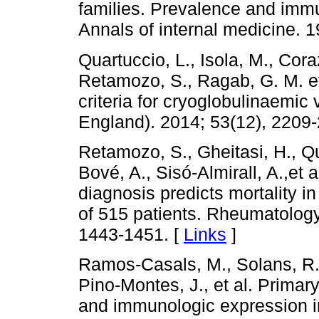
families. Prevalence and immu
Annals of internal medicine. 
Quartuccio, L., Isola, M., Cor
Retamozo, S., Ragab, G. M. et a
criteria for cryoglobulinaemic
England). 2014; 53(12), 2209-
Retamozo, S., Gheitasi, H., Qu
Bové, A., Sisó-Almirall, A.,et 
diagnosis predicts mortality 
of 515 patients. Rheumatology
1443-1451. [
Links
]
Ramos-Casals, M., Solans, R.,
Pino-Montes, J., et al. Primar
and immunologic expression i