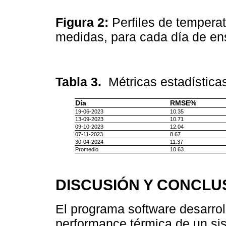
Figura 2:
Perfiles de tempera
medidas, para cada día de e
Tabla 3.
Métricas estadística
Día
RMSE%
19-06-2023
10.35
13-09-2023
10.71
09-10-2023
12.04
07-11-2023
8.67
30-04-2024
11.37
Promedio
10.63
DISCUSIÓN Y CONCLU
El programa software desarro
performance térmica de un sis