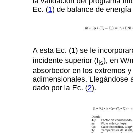
la validación del programa in
Ec. (
1
) de balance de energía
A esta Ec. (1) se le incorpora
incidente superior (I
), en W/
is
absorbedor en los extremos y
adimensionales. Llegándose a
dado por la Ec. (
2
).