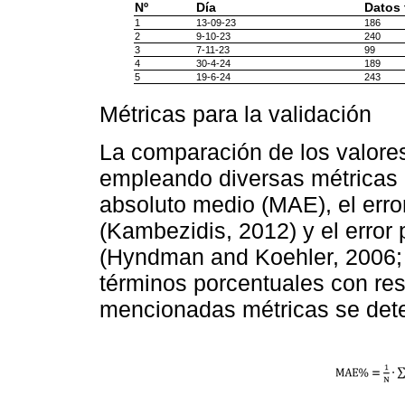
Nº
Día
Datos
1
13-09-23
186
2
9-10-23
240
3
7-11-23
99
4
30-4-24
189
5
19-6-24
243
Métricas para la validación
La comparación de los valore
empleando diversas métricas 
absoluto medio (MAE), el err
(Kambezidis, 2012) y el erro
(Hyndman and Koehler, 2006; 
términos porcentuales con res
mencionadas métricas se dete