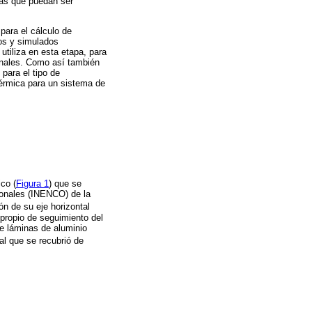
mas que puedan ser
para el cálculo de
dos y simulados
iliza en esta etapa, para
onales. Como así también
para el tipo de
térmica para un sistema de
ico (
Figura 1
) que se
ionales (INENCO) de la
ón de su eje horizontal
propio de seguimiento del
de láminas de aluminio
al que se recubrió de