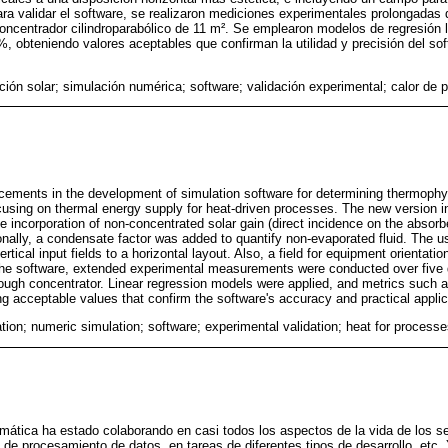
Para validar el software, se realizaron mediciones experimentales prolongadas
concentrador cilindroparabólico de 11 m². Se emplearon modelos de regresión 
niendo valores aceptables que confirman la utilidad y precisión del soft
ción solar; simulación numérica; software; validación experimental; calor de 
ements in the development of simulation software for determining thermophys
using on thermal energy supply for heat-driven processes. The new version in
e incorporation of non-concentrated solar gain (direct incidence on the absorb
ionally, a condensate factor was added to quantify non-evaporated fluid. The u
tical input fields to a horizontal layout. Also, a field for equipment orientatio
 the software, extended experimental measurements were conducted over five 
trough concentrator. Linear regression models were applied, and metrics s
acceptable values that confirm the software's accuracy and practical applica
tion; numeric simulation; software; experimental validation; heat for process
mática ha estado colaborando en casi todos los aspectos de la vida de los 
s de procesamiento de datos, en tareas de diferentes tipos de desarrollo, etc