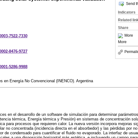
Send th
Indicators
Related lin
Share
More
-0003-7522-7330
More
-0002-8476-9727
Permali
-0001-5286-9988
nes en Energía No Convencional (INENCO). Argentina
ces en el desarrollo de un software de simulación para determinar parámetro
tencia térmica, Energía térmica y Presión) en sistemas de concentración sola
ica para procesos que requieren calor. La nueva versión incorpora mejoras sig
lar no concentrada (incidencia directa en el absorbedor) y las pérdidas por no
r de condensado para cuantificar el fluido no evaporado. La interfaz de usua
cales a una disposición horizontal más estética, e incluyendo un campo para 