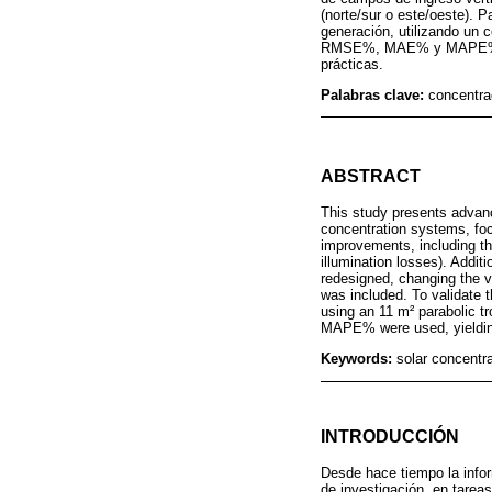
(norte/sur o este/oeste). 
generación, utilizando un 
RMSE%, MAE% y MAPE%, obte
prácticas.
Palabras clave:
concentra
ABSTRACT
This study presents advanc
concentration systems, foc
improvements, including th
illumination losses). Addit
redesigned, changing the ver
was included. To validate
using an 11 m² parabolic 
MAPE% were used, yielding 
Keywords:
solar concentra
INTRODUCCIÓN
Desde hace tiempo la infor
de investigación, en tarea