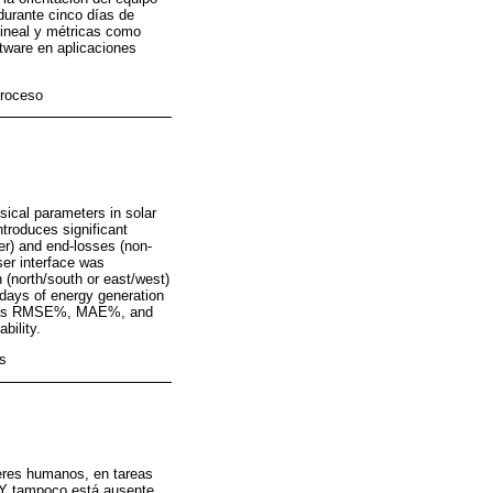
 durante cinco días de
lineal y métricas como
ware en aplicaciones
proceso
ical parameters in solar
troduces significant
er) and end-losses (non-
ser interface was
n (north/south or east/west)
days of energy generation
uch as RMSE%, MAE%, and
bility.
es
seres humanos, en tareas
. Y tampoco está ausente