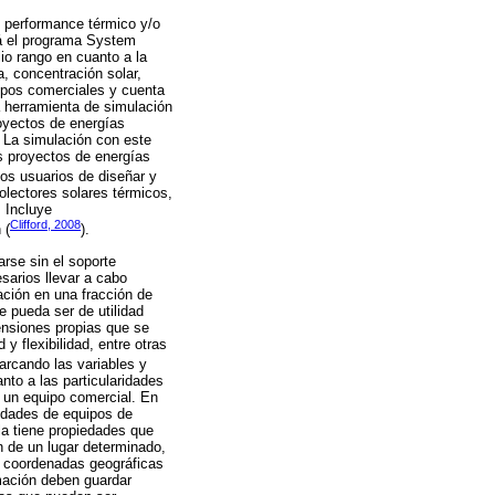
 performance térmico y/o
tá el programa System
io rango en cuanto a la
, concentración solar,
ipos comerciales y cuenta
a herramienta de simulación
royectos de energías
 La simulación con este
es proyectos de energías
os usuarios de diseñar y
olectores solares térmicos,
 Incluye
Clifford, 2008
 (
).
arse sin el soporte
sarios llevar a cabo
ación en una fracción de
e pueda ser de utilidad
ensiones propias que se
y flexibilidad, entre otras
barcando las variables y
nto a las particularidades
e un equipo comercial. En
iedades de equipos de
la tiene propiedades que
n de un lugar determinado,
as coordenadas geográficas
rmación deben guardar