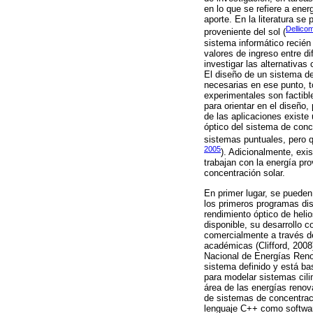
en lo que se refiere a ene
aporte. En la literatura se
Dellico
proveniente del sol (
sistema informático recién
valores de ingreso entre 
investigar las alternativa
El diseño de un sistema de
necesarias en ese punto, to
experimentales son factibl
para orientar en el diseño,
de las aplicaciones exist
óptico del sistema de conc
sistemas puntuales, pero q
2005
). Adicionalmente, ex
trabajan con la energía pro
concentración solar.
En primer lugar, se puede
los primeros programas dis
rendimiento óptico de helio
disponible, su desarrollo 
comercialmente a través de
académicas (Clifford, 2008
Nacional de Energías Renov
sistema definido y está bas
para modelar sistemas cilin
área de las energías renov
de sistemas de concentraci
lenguaje C++ como software