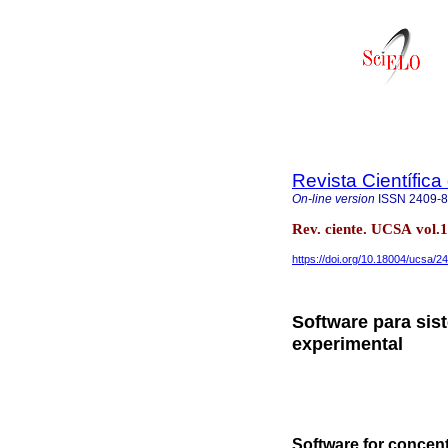
Revista Científic
On-line version
ISSN
2409-
Rev. ciente. UCSA vol.
https://doi.org/10.18004/ucsa/
Software para sis
experimental
Software for concent