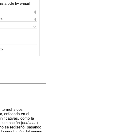
is article by e-mail
ks
nk
s termofísicos
r, enfocado en el
nificativas, como la
 iluminación (
end loss
).
rio se rediseñó, pasando
la orientación del equipo