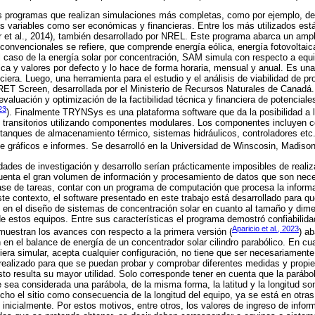
 programas que realizan simulaciones más completas, como por ejemplo, de
tras variables como ser económicas y financieras. Entre los más utilizados es
 et al., 2014), también desarrollado por NREL. Este programa abarca un ampl
convencionales se refiere, que comprende energía eólica, energía fotovoltaica
l caso de la energía solar por concentración, SAM simula con respecto a equ
rica y valores por defecto y lo hace de forma horaria, mensual y anual. Es un
ciera. Luego, una herramienta para el estudio y el análisis de viabilidad de p
RET Screen, desarrollada por el Ministerio de Recursos Naturales de Canadá.
valuación y optimización de la factibilidad técnica y financiera de potencial
23
). Finalmente TRYNSys es una plataforma software que da la posibilidad a l
 transitorios utilizando componentes modulares. Los componentes incluyen c
 tanques de almacenamiento térmico, sistemas hidráulicos, controladores etc.
 gráficos e informes. Se desarrolló en la Universidad de Winscosin, Madison
idades de investigación y desarrollo serían prácticamente imposibles de realiz
uenta el gran volumen de información y procesamiento de datos que son nece
ase de tareas, contar con un programa de computación que procesa la inform
ste contexto, el software presentado en este trabajo está desarrollado para qu
s en el diseño de sistemas de concentración solar en cuanto al tamaño y dim
e estos equipos. Entre sus características el programa demostró confiabilidad 
Aparicio et al., 2023
muestran los avances con respecto a la primera versión (
) a
 en el balance de energía de un concentrador solar cilindro parabólico. En cua
uiera simular, acepta cualquier configuración, no tiene que ser necesariament
 realizado para que se puedan probar y comprobar diferentes medidas y prop
sto resulta su mayor utilidad. Solo corresponde tener en cuenta que la parábo
 sea considerada una parábola, de la misma forma, la latitud y la longitud so
mucho el sitio como consecuencia de la longitud del equipo, ya se está en otr
s inicialmente. Por estos motivos, entre otros, los valores de ingreso de info