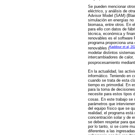
Se pueden mencionar otros
eléctrico, y análisis de o
Advisor Model (SAM) (Blair
simulación en energías no 
biomasa, entre otros. En e
para ello con datos de fáb
técnica, económica y finan
renovables es el software 
programa proporciona una e
Kaddour et al, 20
renovables (
modelar distintos sistemas
intercambiadores de calor,
posprocesamiento mediante
En la actualidad, las activ
informático. Teniendo en c
cuando se trata de esta cl
tiempo es primordial. En e
para la toma de decisione
necesite para estos tipos d
cosas. En este trabajo se 
parámetros que intervienen
del equipo físico que se q
realidad, el programa está
concentración solar y de e
se deben respetar para que
por lo tanto, si se corre 
diferentes a las ingresada