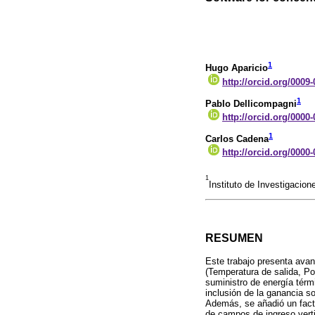
1
Hugo Aparicio
http://orcid.org/0009
1
Pablo Dellicompagni
http://orcid.org/0000
1
Carlos Cadena
http://orcid.org/0000
1
Instituto de Investigacio
RESUMEN
Este trabajo presenta avan
(Temperatura de salida, Po
suministro de energía térm
inclusión de la ganancia so
Además, se añadió un facto
de campos de ingreso verti