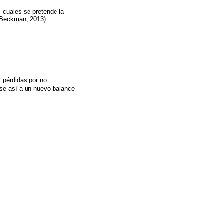
s cuales se pretende la
y Beckman, 2013).
s pérdidas por no
se así a un nuevo balance