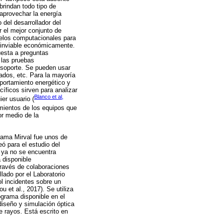
brindan todo tipo de
 aprovechar la energía
 del desarrollador del
 el mejor conjunto de
delos computacionales para
a inviable económicamente.
uesta a preguntas
 las pruebas
 soporte. Se pueden usar
tados, etc. Para la mayoría
portamiento energético y
íficos sirven para analizar
Blanco et al,
er usuario (
mientos de los equipos que
or medio de la
rama Mirval fue unos de
ó para el estudio del
e ya no se encuentra
 disponible
través de colaboraciones
lado por el Laboratorio
l incidentes sobre un
 et al., 2017). Se utiliza
ograma disponible en el
diseño y simulación óptica
 rayos. Está escrito en