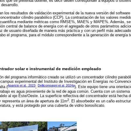
ados que se pretenda obtener, es decir deben corresponder a equipos o siste
 desarrollo.
an los resultados de validación experimental de la nueva versión del software 
oncentrador cilindro parabólico (CCP). La contrastación de los valores medi
se cuantifica mediante métricas como RMSE%, MAE% y MAPE%. Además, se ut
ión central de balance de energía con el agregado de otros parámetros adici
az de usuario diseñada de manera más práctica y con un perfil más adecuado 
cabo el programa, para el módulo correspondiente a la generación de energía 
ntrador solar e instrumental de medición empleado
ón del programa informático creado se utilizó un concentrador cilindro paraból
l campus experimental del Instituto de Investigación en Energías no Convenc
Aparicio et al., 2023
Dellicompagni et al, 2024a
lta (
;
). Este equipo tiene una orientaci
 trabajo es agua proveniente de la red de agua común. Cuenta con un sistema 
alelo al eje Este/Oeste. La superficie reflectiva del concentrador está hecha 
2
 y representa un área de apertura de 11m
. El absorbedor es un caño estructur
ratura, y está protegido por una cubierta de vidrio borosilicato.