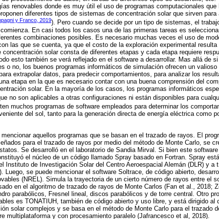
rgías renovables donde es muy útil el uso de programas computacionales que 
 proponen diferentes tipos de sistemas de concentración solar que sirven para
mpagni y Franco, 2019
). Pero cuando se decide por un tipo de sistemas, el trabajo
 comienza. En casi todos los casos una de las primeras tareas es seleccionar
diferentes combinaciones posibles. Es necesario muchas veces el uso de mo
s con las que se cuenta, ya que el costo de la exploración experimental result
 concentración solar consta de diferentes etapas y cada etapa requiere resp
do esto también se verá reflejado en el software a desarrollar. Mas allá de si
es o no, los buenos programas informáticos de simulación ofrecen un valioso
 para extrapolar datos, para predecir comportamientos, para analizar los resul
e una etapa en la que es necesario contar con una buena comprensión del com
entración solar. En la mayoría de los casos, los programas informáticos espec
ue no son aplicables a otras configuraciones ni están disponibles para cualqui
isten muchos programas de software empleados para determinar los comporta
veniente del sol, tanto para la generación directa de energía eléctrica como p
n mencionar aquellos programas que se basan en el trazado de rayos. El prog
eñados para el trazado de rayos por medio del método de Monte Carlo, se cre
statos. Se desarrolló en el laboratorio de Sandia Mirval. Si bien este softwar
constituyó el núcleo de un código llamado Spray basado en Fortran. Spray está
l Instituto de Investigación Solar del Centro Aeroespacial Alemán (DLR) y a 
). Luego, se puede mencionar el software Soltrace, de código abierto, desarrol
ables (NREL). Simula la trayectoria de un cierto número de rayos entre el so
ado en el algoritmo de trazado de rayos de Monte Carlos (Fan et al., 2018; Zou
dro parabólicos, Fresnel lineal, discos parabólicos y de torre central. Otro pr
ables es TONATIUH, también de código abierto y uso libre, y está dirigido al 
ón solar complejos y se basa en el método de Monte Carlo para el trazado de
 multiplataforma y con procesamiento paralelo (Jafrancesco et al, 2018).