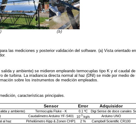
para las mediciones y posterior validación del software. (a) Vista orientado en 
dor.
 salida y ambiente) se midieron empleando termocuplas tipo K y el caudal de
o de turbina. La irradiancia directa normal al haz (DNI) se mide por medio de 
rmación sobre los instrumentos de medición empleados.
medición, características principales.
Sensor
Error
Adquisidor
alida y ambiente)
Termocupla Fluke - K
0.1 ºC
Digi Sense de doce canales
S
-3
)
Caudalímetro Arduino YF-S401
Arduino UNO
10
kg/s
l al haz
Pirheliómetro Kipp & Zonen CHP1
2 %
Campbell Scientific CR100