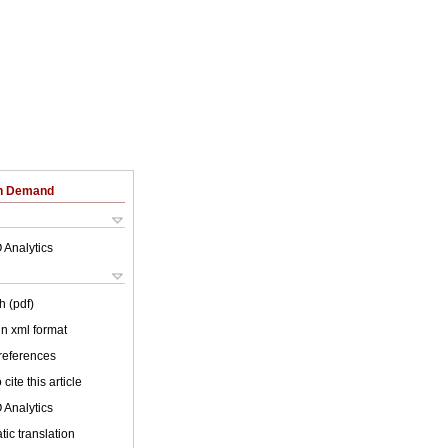
on Demand
 Analytics
h (pdf)
 in xml format
 references
cite this article
 Analytics
ic translation