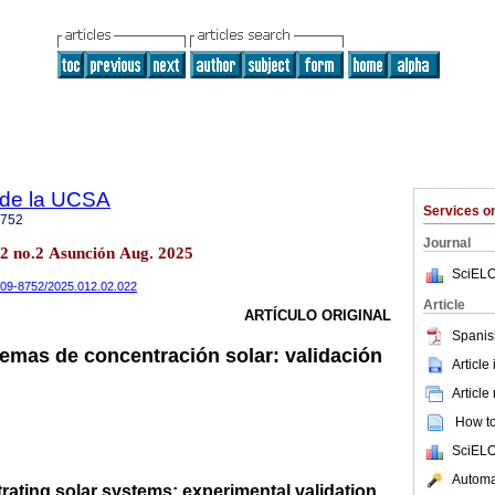
a de la UCSA
Services 
8752
Journal
12 no.2 Asunción Aug. 2025
SciELO
2409-8752/2025.012.02.022
Article
ARTÍCULO ORIGINAL
Spanis
temas de concentración solar: validación
Article
Article
How to 
SciELO
Automat
rating solar systems: experimental validation