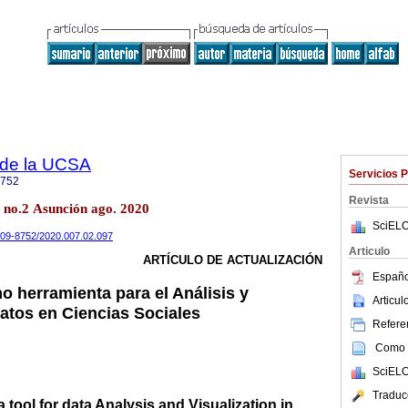
a de la UCSA
Servicios 
8752
Revista
7 no.2 Asunción ago. 2020
SciELO
2409-8752/2020.007.02.097
Articulo
ARTÍCULO DE ACTUALIZACIÓN
Españo
o herramienta para el Análisis y
Articu
datos en Ciencias Sociales
Referen
Como c
SciELO
Traduc
 tool for data Analysis and Visualization in