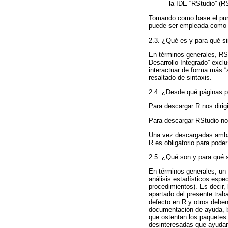
la IDE “RStudio” (R
Tomando como base el punt
puede ser empleada como me
2.3. ¿Qué es y para qué s
En términos generales, RS
Desarrollo Integrado” excl
interactuar de forma más “
resaltado de sintaxis.
2.4. ¿Desde qué páginas p
Para descargar R nos diri
Para descargar RStudio no
Una vez descargadas ambas
R es obligatorio para pode
2.5. ¿Qué son y para qué s
En términos generales, un 
análisis estadísticos espe
procedimientos). Es decir,
apartado del presente trab
defecto en R y otros deben
documentación de ayuda, b
que ostentan los paquetes
desinteresadas que ayudan