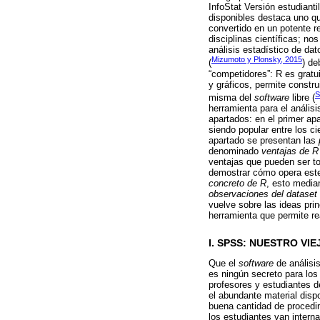
InfoStat Versión estudianti
disponibles destaca uno q
convertido en un potente r
disciplinas científicas; n
análisis estadístico de da
Mizumoto y Plonsky, 2015
(
) de
“competidores”: R es gratui
y gráficos, permite constru
S
misma del
software
libre (
herramienta para el análisi
apartados: en el primer ap
siendo popular entre los c
apartado se presentan las
denominado
ventajas de R
ventajas que pueden ser t
demostrar cómo opera este 
concreto de R
, esto media
observaciones del dataset 
vuelve sobre las ideas prin
herramienta que permite rea
I. SPSS: NUESTRO VI
Que el
software
de análisi
es ningún secreto para los
profesores y estudiantes de
el abundante material disp
buena cantidad de procedi
los estudiantes van intern