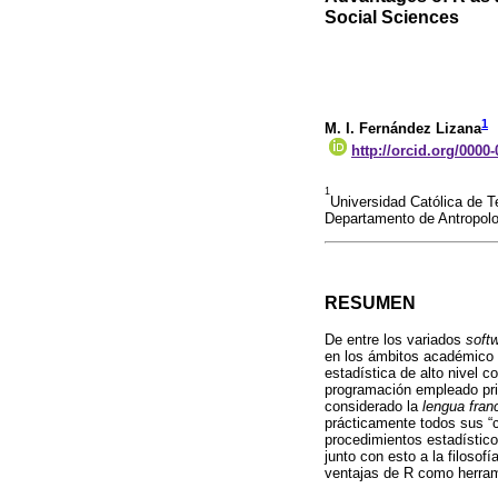
Social Sciences
1
M. I. Fernández Lizana
http://orcid.org/0000
1
Universidad Católica de 
Departamento de Antropolo
RESUMEN
De entre los variados
soft
en los ámbitos académico e
estadística de alto nivel 
programación empleado prim
considerado la
lengua fran
prácticamente todos sus “c
procedimientos estadísticos
junto con esto a la filosof
ventajas de R como herrami