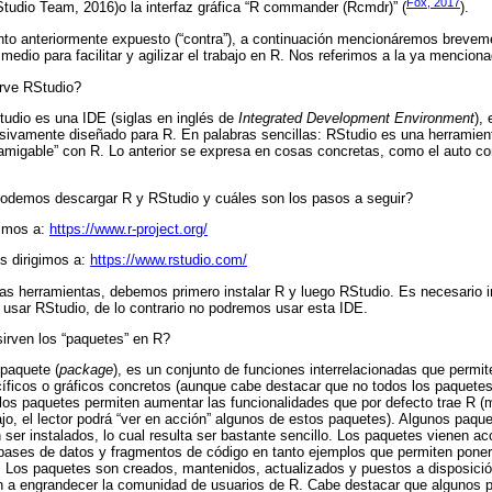
Fox, 2017
Studio Team, 2016)o la interfaz gráfica “R commander (Rcmdr)” (
).
o anteriormente expuesto (“contra”), a continuación mencionáremos brevem
dio para facilitar y agilizar el trabajo en R. Nos referimos a la ya mencion
irve RStudio?
tudio es una IDE (siglas en inglés de
Integrated Development Environment
),
usivamente diseñado para R. En palabras sencillas: RStudio es una herramien
amigable” con R. Lo anterior se expresa en cosas concretas, como el auto co
odemos descargar R y RStudio y cuáles son los pasos a seguir?
gimos a:
https://www.r-project.org/
s dirigimos a:
https://www.rstudio.com/
 herramientas, debemos primero instalar R y luego RStudio. Es necesario in
r usar RStudio, de lo contrario no podremos usar esta IDE.
irven los “paquetes” en R?
paquete (
package
), es un conjunto de funciones interrelacionadas que permit
cíficos o gráficos concretos (aunque cabe destacar que no todos los paquete
 los paquetes permiten aumentar las funcionalidades que por defecto trae R (
ajo, el lector podrá “ver en acción” algunos de estos paquetes). Algunos paqu
 ser instalados, lo cual resulta ser bastante sencillo. Los paquetes vienen
ases de datos y fragmentos de código en tanto ejemplos que permiten poner
. Los paquetes son creados, mantenidos, actualizados y puestos a disposició
 a engrandecer la comunidad de usuarios de R. Cabe destacar que algunos 