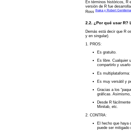
En términos históricos, R 
versión de R fue desarroll
Ihaka y Robert Gentlema
Ross
2.2. ¿Por qué usar R?
Demás está decir que R 
y en singular).
1. PROS:
Es gratuito.
Es libre. Cualquier
compartirlo y usarl
Es multiplataforma
Es muy versátil y p
Gracias a los “paqu
gráficas. Asimismo,
Desde R fácilmente
Minitab, etc.
2. CONTRA:
El hecho que haya q
puede ser mitigado 