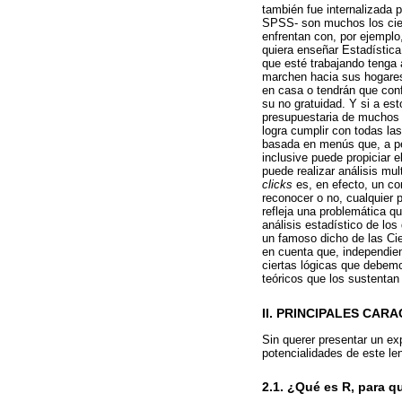
también fue internalizada 
SPSS- son muchos los cient
enfrentan con, por ejemplo
quiera enseñar Estadístic
que esté trabajando tenga 
marchen hacia sus hogares,
en casa o tendrán que con
su no gratuidad. Y si a e
presupuestaria de muchos
logra cumplir con todas la
basada en menús que, a pe
inclusive puede propiciar 
puede realizar análisis mu
clicks
es, en efecto, un co
reconocer o no, cualquier 
refleja una problemática qu
análisis estadístico de l
un famoso dicho de las Ci
en cuenta que, independi
ciertas lógicas que debemo
teóricos que los sustentan
II. PRINCIPALES CA
Sin querer presentar un ex
potencialidades de este le
2.1. ¿Qué es R, para q