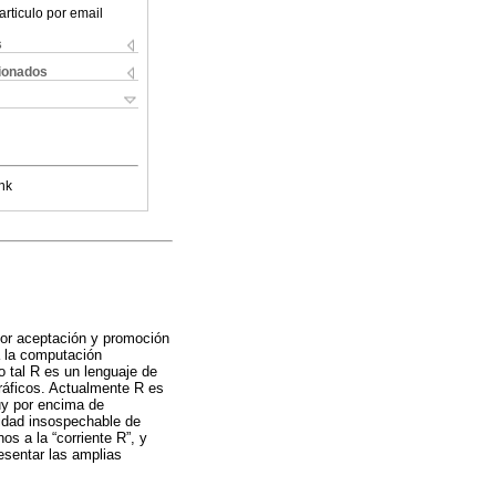
articulo por email
s
cionados
nk
yor aceptación y promoción
a la computación
o tal R es un lenguaje de
ráficos. Actualmente R es
uy por encima de
tidad insospechable de
os a la “corriente R”, y
resentar las amplias