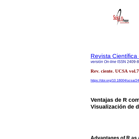
Revista Científic
versión On-line
ISSN
2409-
Rev. ciente. UCSA vol.
https://doi.org/10.18004/ucsa/
Ventajas de R com
Visualización de 
Advantages of R as a