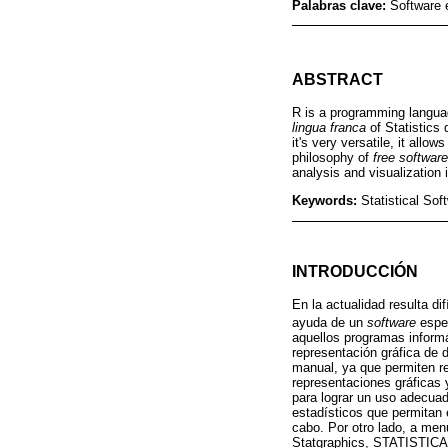
Palabras clave:
Software 
ABSTRACT
R is a programming languag
lingua franca
of Statistics d
it's very versatile, it allo
philosophy of
free software
analysis and visualization 
Keywords:
Statistical So
INTRODUCCIÓN
En la actualidad resulta di
ayuda de un
software
espec
aquellos programas informá
representación gráfica de 
manual, ya que permiten red
representaciones gráficas y
para lograr un uso adecuad
estadísticos que permitan 
cabo. Por otro lado, a men
Statgraphics, STATISTICA