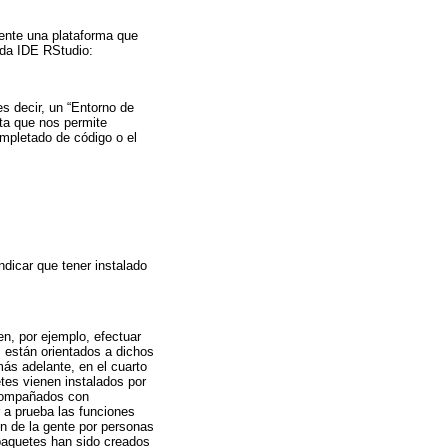
ente una plataforma que
ada IDE RStudio:
 es decir, un “Entorno de
ta que nos permite
mpletado de código o el
dicar que tener instalado
en, por ejemplo, efectuar
s están orientados a dichos
más adelante, en el cuarto
etes vienen instalados por
 acompañados con
 a prueba las funciones
n de la gente por personas
paquetes han sido creados