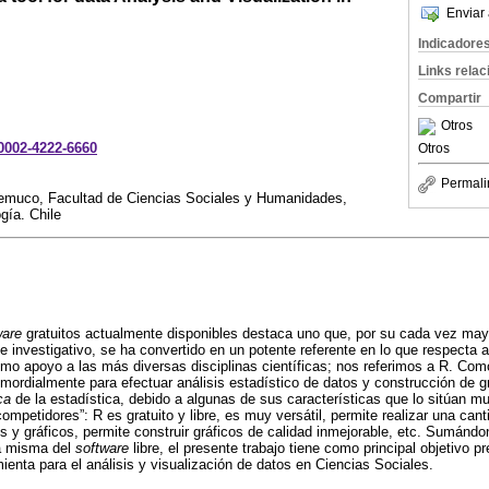
Enviar 
Indicadore
Links rela
Compartir
Otros
-0002-4222-6660
Otros
Permali
Temuco, Facultad de Ciencias Sociales y Humanidades,
gía. Chile
ware
gratuitos actualmente disponibles destaca uno que, por su cada vez ma
 investigativo, se ha convertido en un potente referente en lo que respecta 
como apoyo a las más diversas disciplinas científicas; nos referimos a R. Com
ordialmente para efectuar análisis estadístico de datos y construcción de g
ca
de la estadística, debido a algunas de sus características que lo sitúan m
ompetidores”: R es gratuito y libre, es muy versátil, permite realizar una can
 y gráficos, permite construir gráficos de calidad inmejorable, etc. Sumándon
ía misma del
software
libre, el presente trabajo tiene como principal objetivo p
enta para el análisis y visualización de datos en Ciencias Sociales.