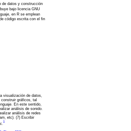
o de datos y construcción
ribuye bajo licencia GNU
nguaje, en R se emplean
de código escrita con el fin
la visualización de datos,
construir gráficos, tal
enguaje. En este sentido,
lizar análisis de sonido.
ealizar análisis de redes
m, etc). (7) Escribir
1
tc.