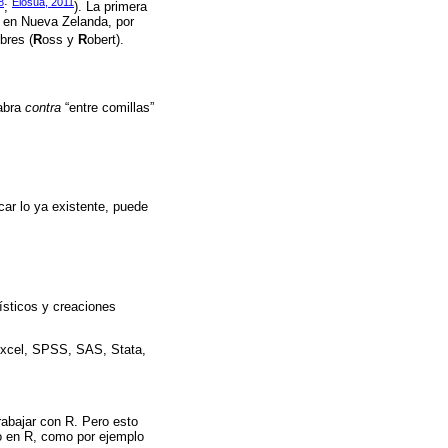
8
Elosua, 2011
;
). La primera
d en Nueva Zelanda, por
bres (
R
oss y
R
obert).
labra
contra
“entre comillas”
car lo ya existente, puede
ísticos y creaciones
Excel, SPSS, SAS, Stata,
rabajar con R. Pero esto
o en R, como por ejemplo