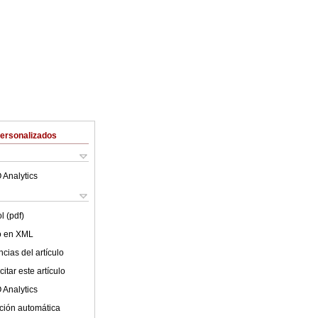
Personalizados
 Analytics
l (pdf)
lo en XML
cias del artículo
itar este artículo
 Analytics
ción automática