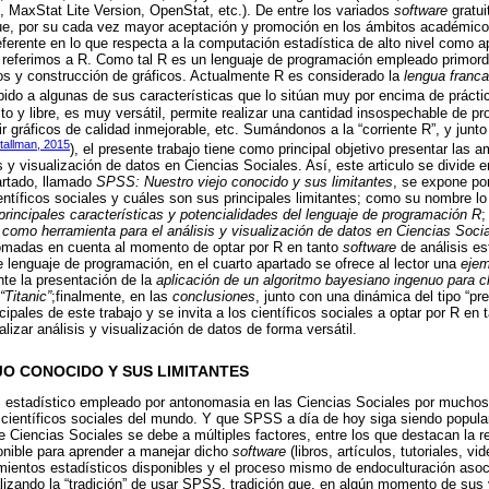
l, MaxStat Lite Version, OpenStat, etc.). De entre los variados
software
gratui
ue, por su cada vez mayor aceptación y promoción en los ámbitos académico 
eferente en lo que respecta a la computación estadística de alto nivel como 
os referimos a R. Como tal R es un lenguaje de programación empleado primord
tos y construcción de gráficos. Actualmente R es considerado la
lengua franca
bido a algunas de sus características que lo sitúan muy por encima de práct
to y libre, es muy versátil, permite realizar una cantidad insospechable de p
ir gráficos de calidad inmejorable, etc. Sumándonos a la “corriente R”, y junto 
tallman, 2015
), el presente trabajo tiene como principal objetivo presentar las
s y visualización de datos en Ciencias Sociales. Así, este articulo se divide 
artado, llamado
SPSS: Nuestro viejo conocido y sus limitantes
, se expone po
ientíficos sociales y cuáles son sus principales limitantes; como su nombre lo
principales características y potencialidades del lenguaje de programación R
;
 como herramienta para el análisis y visualización de datos en Ciencias Soci
omadas en cuenta al momento de optar por R en tanto
software
de análisis est
lenguaje de programación, en el cuarto apartado se ofrece al lector una
ejem
nte la presentación de la
aplicación de un algoritmo bayesiano ingenuo para cl
“Titanic”
;finalmente, en las
conclusiones
, junto con una dinámica del tipo “pr
cipales de este trabajo y se invita a los científicos sociales a optar por R en 
lizar análisis y visualización de datos de forma versátil.
EJO CONOCIDO Y SUS LIMITANTES
s estadístico empleado por antonomasia en las Ciencias Sociales por much
 científicos sociales del mundo. Y que SPSS a día de hoy siga siendo popula
 Ciencias Sociales se debe a múltiples factores, entre los que destacan la re
onible para aprender a manejar dicho
software
(libros, artículos, tutoriales, vi
mientos estadísticos disponibles y el proceso mismo de endoculturación aso
alizando la “tradición” de usar SPSS, tradición que, en algún momento de sus