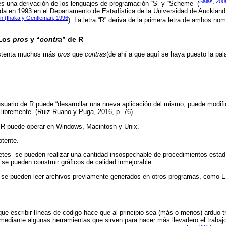
Salas, 200
es una derivación de los lenguajes de programación “S” y “Scheme” (
ada en 1993 en el Departamento de Estadística de la Universidad de Aucklan
n (Ihaka y Gentleman, 1996
). La letra “R” deriva de la primera letra de ambos nom
 Los
pros
y “
contra
” de R
ostenta muchos más
pros
que
contras
(de ahí a que aquí se haya puesto la pa
 usuario de R puede “desarrollar una nueva aplicación del mismo, puede modifi
o libremente” (Ruiz-Ruano y Puga, 2016, p. 76).
: R puede operar en Windows, Macintosh y Unix.
otente.
etes” se pueden realizar una cantidad insospechable de procedimientos estad
 se pueden construir gráficos de calidad inmejorable.
 se pueden leer archivos previamente generados en otros programas, como 
ue escribir líneas de código hace que al principio sea (más o menos) arduo t
mediante algunas herramientas que sirven para hacer más llevadero el trabaj