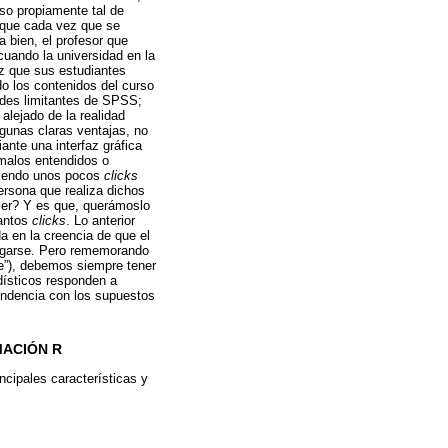
uso propiamente tal de
) que cada vez que se
 bien, el profesor que
uando la universidad en la
z que sus estudiantes
o los contenidos del curso
ndes limitantes de SPSS;
alejado de la realidad
lgunas claras ventajas, no
nte una interfaz gráfica
malos entendidos o
aciendo unos pocos
clicks
ersona que realiza dichos
acer? Y es que, querámoslo
uantos
clicks
. Lo anterior
da en la creencia de que el
argarse. Pero rememorando
le”), debemos siempre tener
dísticos responden a
pondencia con los supuestos
MACIÓN R
ncipales características y