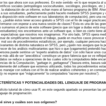
por los que ahora son sus profesores. En este sentido -en lo que respecta al 
íficos sociales (antropólogos socioculturales, sociólogos, psicólogos, etc.
, la elaboración de un informe, echan mano al famoso programa de IBM. Ahora
a a sus estudiantes, perfectamente podrá hacerlo mediante SPSS (siempre y c
a disposición este
software
en sus laboratorios de computación), pero una ve
 ¿podrán éstos tener acceso gratuito a SPSS con el fin de seguir practicand
formarse con esperar a una nueva sesión de clases? Esta es una de las gra
sto sumamos el precio de este
software
(precio que sin lugar a dudas está muy 
 estudiantes) nos encontramos ante un
software
que, si bien es cierto tiene a
s expectativas que nosotros nos imaginamos. Por otro lado, SPSS opera media
sar de simplificarnos bastante el trabajo, puede en muchos casos provocar 
el mal uso de procedimientos estadísticos; por ejemplo, cualquier persona h
ltivariantes de distinta naturaleza en SPSS, pero ¿quién nos asegura que la p
nocer de los análisis multivariantes que hizo o que (vagamente) pretendió h
persona puede sentirse un “experto analista de datos” con sólo hacer unos c
e más allá de ser “anecdótica” constituye un grave falencia que se ve refleja
os datos se reduce a operaciones de las cuales sólo la computadora debe enc
encias de la Computación, “
garbage in
,
garbageout
” (“basura entra, basura sa
entemente del
software
que estemos utilizando, todos los procedimientos esta
s manejar con soltura con el fin de realizar análisis coherentes y en corres
 (y no esperar que “mágicamente” la computadora “razone por nosotros”).
RACTERÍSTICAS Y POTENCIALIDADES DEL LENGUAJE DE PROGRA
plícito tutorial de cómo usar R, en este segundo apartado se presentan las pri
nguaje de programación.
ué sirve y cuáles son sus orígenes?