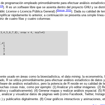
 de programación empleado primordialmente para efectuar análisis estadístic
019
). R es un
software
libre que se asienta dentro del proyecto GNU y se dist
Elosua, 2011
blic License
o Licencia Pública General) (
). Dada su calidad de le
plificar rápidamente lo anterior, a continuación se presenta una simple línea 
triz de cuatro filas y cuatro columnas:
nte usado en áreas como la bioestadística, el
data mining
, la econometría, 
o, R se utiliza primordialmente para efectuar análisis estadístico de datos y 
ftware
de análisis estadístico, pero la potencia de R reside en su calidad de l
uchas cosas más, como por ejemplo: (1) Analizar y/o editar imágenes. (2) Rea
tativa y cualitativamente). (4) Generar mapas y realizar análisis espacial. (5) R
, analizar y visualizar datos de páginas web (como Facebook, Twitter, Instagra
tc.) y publicarlos digitalmente. (8) Crear gráficos interactivos y animaciones, e