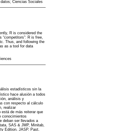
 datos; Ciencias Sociales
ntly, R is considered the
’s “competitors”: R is free,
etc. Thus, and following the
s as a tool for data
ciences
álisis estadísticos sin la
ístico hace alusión a todos
ón, análisis y
as con respecto al cálculo
, realizar
o está de más reiterar que
de conocimientos
te deban ser llevados a
tata, SAS & JMP, Minitab,
ty Edition, JASP, Past,