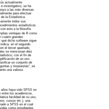
tos actualmente
e investigativo, se ha
apoyo a las más diversas
ialmente para efectuar
de la Estadística
icamente todos sus
rocedimientos estadísticos
con esto a la filosofía
 amplias ventajas de R como
en cuatro grandes
r qué dicho
software
sigue
 indica, en el segundo
 en el tercer apartado,
ales
se mencionan diez
adístico; con el fin de
plificación de un uso
asificar un conjunto de
eguntas y respuestas”, se
tanto una valiosa
os años haya sido SPSS no
r entre los académicos,
lativa facilidad de su uso,
deos, cursos etc.), una
ciado a SPSS en el cual
 vidas como estudiantes,