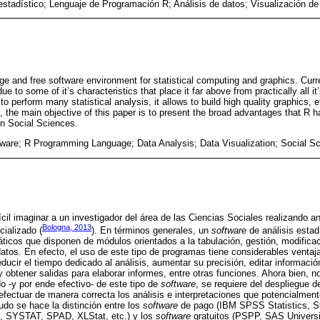
estadístico; Lenguaje de Programación R; Análisis de datos; Visualización de
e and free software environment for statistical computing and graphics. Curre
ue to some of it’s characteristics that place it far above from practically all it
ws to perform many statistical analysis, it allows to build high quality graphics, 
, the main objective of this paper is to present the broad advantages that R ha
in Social Sciences.
ftware; R Programming Language; Data Analysis; Data Visualization; Social S
fícil imaginar a un investigador del área de las Ciencias Sociales realizando an
Bologna, 2013
ializado (
). En términos generales, un
software
de análisis estad
ticos que disponen de módulos orientados a la tabulación, gestión, modificaci
datos. En efecto, el uso de este tipo de programas tiene considerables ventaj
ucir el tiempo dedicado al análisis, aumentar su precisión, editar información
 obtener salidas para elaborar informes, entre otras funciones. Ahora bien, n
o -y por ende efectivo- de este tipo de
software
, se requiere del despliegue 
efectuar de manera correcta los análisis e interpretaciones que potencialmen
udo se hace la distinción entre los
software
de pago (IBM SPSS Statistics, S
, SYSTAT, SPAD, XLStat, etc.) y los
software
gratuitos (PSPP, SAS Universi