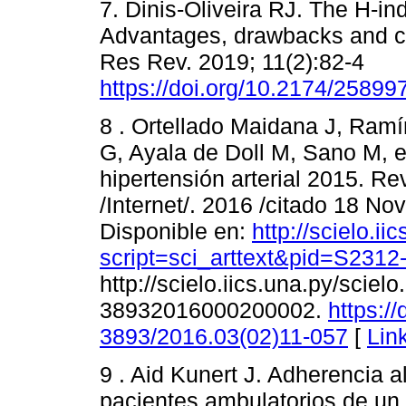
7. Dinis-Oliveira RJ. The H-ind
Advantages, drawbacks and ch
Res Rev. 2019; 11(2):82-4
https://doi.org/10.2174/258
8 . Ortellado Maidana J, Ramí
G, Ayala de Doll M, Sano M, 
hipertensión arterial 2015. Rev
/Internet/. 2016 /citado 18 No
Disponible en:
http://scielo.ii
script=sci_arttext&pid=S23
http://scielo.iics.una.py/scie
38932016000200002.
https:/
3893/2016.03(02)11-057
[
Lin
9 . Aid Kunert J. Adherencia a
pacientes ambulatorios de un h