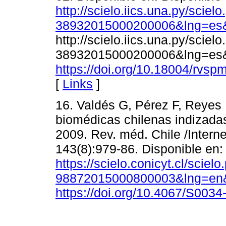
http://scielo.iics.una.py/scie
38932015000200006&lng=es&
http://scielo.iics.una.py/scie
38932015000200006&lng=es&
https://doi.org/10.18004/rvs
[
Links
]
16. Valdés G, Pérez F, Reyes 
biomédicas chilenas indizada
2009. Rev. méd. Chile /Interne
143(8):979-86. Disponible en:
https://scielo.conicyt.cl/scie
98872015000800003&lng=en&
https://doi.org/10.4067/S00