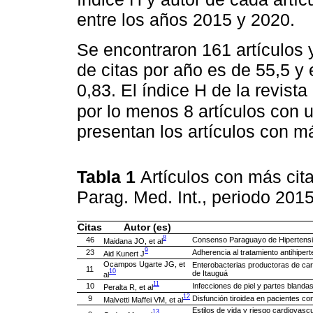
entre los años 2015 y 2020.
Se encontraron 161 artículos y
de citas por año es de 55,5 y 
0,83. El índice H de la revista
por lo menos 8 artículos con 
presentan los artículos con má
Tabla 1
Artículos con más cita
Parag. Med. Int., periodo 20
Citas
Autor (es)
8
46
Consenso Paraguayo de Hipertensió
Maidana JO, et al
9
23
Adherencia al tratamiento antihiper
Aid Kunert J
Ocampos Ugarte JG, et
Enterobacterias productoras de car
11
10
de Itauguá
al
11
10
Infecciones de piel y partes blanda
Peralta R, et al
12
9
Disfunción tiroidea en pacientes co
Malvetti Maffei VM, et al
Estilos de vida y riesgo cardiovasc
13