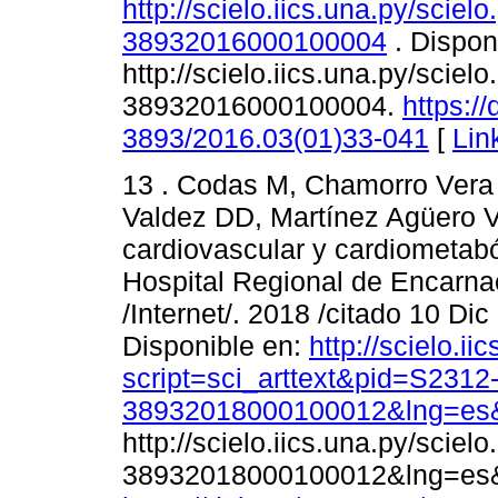
http://scielo.iics.una.py/scie
38932016000100004
. Dispon
http://scielo.iics.una.py/scie
38932016000100004.
https:/
3893/2016.03(01)33-041
[
Lin
13 . Codas M, Chamorro Vera 
Valdez DD, Martínez Agüero VG
cardiovascular y cardiometabó
Hospital Regional de Encarnac
/Internet/. 2018 /citado 10 Dic
Disponible en:
http://scielo.ii
script=sci_arttext&pid=S2312
38932018000100012&lng=es&
http://scielo.iics.una.py/scie
38932018000100012&lng=es&