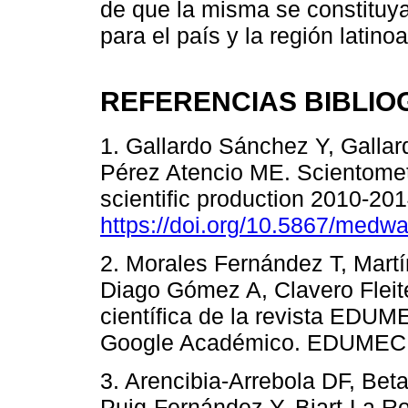
de que la misma se constituya
para el país y la región latin
REFERENCIAS BIBLIO
1. Gallardo Sánchez Y, Galla
Pérez Atencio ME. Scientomet
scientific production 2010-2
https://doi.org/10.5867/medw
2. Morales Fernández T, Mart
Diago Gómez A, Clavero Fleit
científica de la revista EDUM
Google Académico. EDUMECE
3. Arencibia-Arrebola DF, Bet
Puig-Fernández Y, Biart-La R