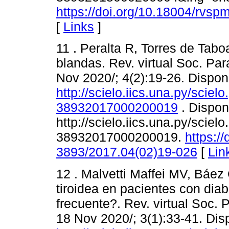
https://doi.org/10.18004/rvs
[
Links
]
11 . Peralta R, Torres de Tabo
blandas. Rev. virtual Soc. Para
Nov 2020/; 4(2):19-26. Dispon
http://scielo.iics.una.py/scie
38932017000200019
. Dispon
http://scielo.iics.una.py/scie
38932017000200019.
https:/
3893/2017.04(02)19-026
[
Lin
12 . Malvetti Maffei MV, Báez
tiroidea en pacientes con diab
frecuente?. Rev. virtual Soc. P
18 Nov 2020/; 3(1):33-41. Dis