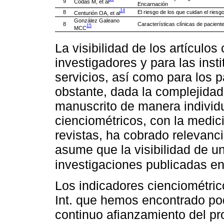
9
Codas M, et al
Encarnación
14
8
El riesgo de los que cuidan el ries
Centurión OA, et al
González Galeano
8
Características clínicas de pacien
15
MCC
La visibilidad de los artículos
investigadores y para las inst
servicios, así como para los p
obstante, dada la complejidad
manuscrito de manera individu
cienciométricos, con la medici
revistas, ha cobrado relevanc
asume que la visibilidad de un
investigaciones publicadas en
Los indicadores cienciométric
Int. que hemos encontrado pod
continuo afianzamiento del proc