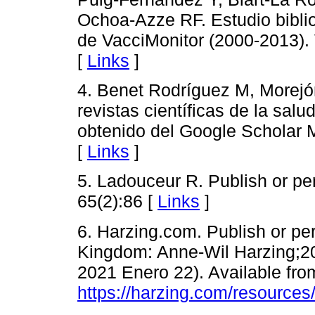
Ochoa-Azze RF. Estudio biblio
de VacciMonitor (2000-2013). 
[
Links
]
4. Benet Rodríguez M, Morejón
revistas científicas de la sal
obtenido del Google Scholar M
[
Links
]
5. Ladouceur R. Publish or pe
65(2):86 [
Links
]
6. Harzing.com. Publish or per
Kingdom: Anne-Wil Harzing;20
2021 Enero 22). Available from
https://harzing.com/resources/