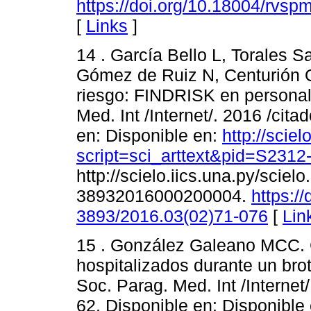
https://doi.org/10.18004/rvs
[
Links
]
14 . García Bello L, Torales 
Gómez de Ruiz N, Centurión O
riesgo: FINDRISK en personal 
Med. Int /Internet/. 2016 /cita
en: Disponible en:
http://sciel
script=sci_arttext&pid=S23
http://scielo.iics.una.py/scie
38932016000200004.
https:/
3893/2016.03(02)71-076
[
Lin
15 . González Galeano MCC. C
hospitalizados durante un bro
Soc. Parag. Med. Int /Internet/
62. Disponible en: Disponible 