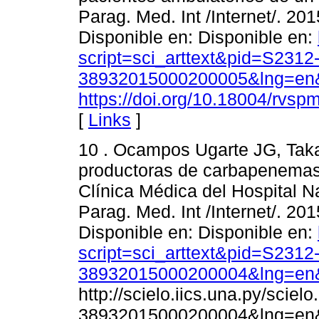
Parag. Med. Int /Internet/. 201
Disponible en: Disponible en:
script=sci_arttext&pid=S2312
38932015000200005&lng=en&
https://doi.org/10.18004/rvs
[
Links
]
10 . Ocampos Ugarte JG, Taka
productoras de carbapenemasa
Clínica Médica del Hospital Na
Parag. Med. Int /Internet/. 201
Disponible en: Disponible en:
script=sci_arttext&pid=S2312
38932015000200004&lng=en&
http://scielo.iics.una.py/scie
38932015000200004&lng=en&