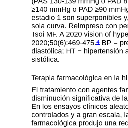
(PAS 130-139 mmHg o PAD 80
≥140 mmHg o PAD ≥90 mmHg).
estadio 1 son superponibles y
sola curva. Reimpreso con pe
Tsoi MF. A 2020 vision of hype
4
2020;50(6):469-475.
BP = pre
diastólica; HT = hipertensión a
sistólica.
Terapia farmacológica en la hi
El tratamiento con agentes f
disminución significativa de 
En los ensayos clínicos aleato
controlados y a gran escala, l
farmacológica produjo una redu