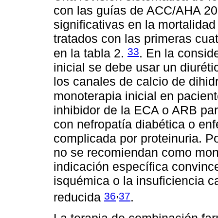
con las guías de ACC/AHA 20
significativas en la mortalida
tratados con las primeras cua
33
en la tabla 2.
. En la consid
inicial se debe usar un diurét
los canales de calcio de dihi
monoterapia inicial en pacien
inhibidor de la ECA o ARB par
con nefropatía diabética o en
complicada por proteinuria. Po
no se recomiendan como monot
indicación específica convinc
isquémica o la insuficiencia 
,
36
37
reducida
.
La terapia de combinación far