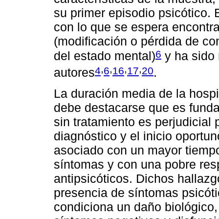
su primer episodio psicótico.
con lo que se espera encontra
(modificación o pérdida de con
6
del estado mental)
y ha sido 
,
,
,
,
4
6
16
17
20
autores
.
La duración media de la hospit
debe destacarse que es fund
sin tratamiento es perjudicial 
diagnóstico y el inicio oportu
asociado con un mayor tiempo 
síntomas y con una pobre resp
antipsicóticos. Dichos hallazg
presencia de síntomas psicót
condiciona un daño biológico