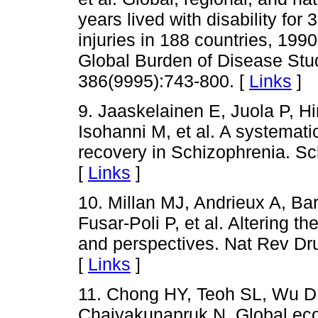
years lived with disability fo
injuries in 188 countries, 199
Global Burden of Disease Stu
386(9995):743-800. [
Links
]
9. Jaaskelainen E, Juola P, H
Isohanni M, et al. A systemati
recovery in Schizophrenia. Sc
[
Links
]
10. Millan MJ, Andrieux A, B
Fusar-Poli P, et al. Altering t
and perspectives. Nat Rev Dr
[
Links
]
11. Chong HY, Teoh SL, Wu DB
Chaiyakunapruk N. Global eco