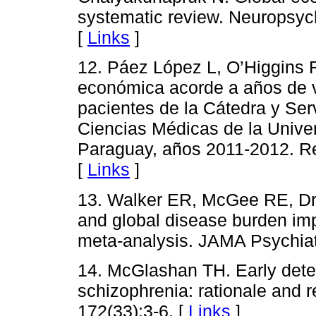
systematic review. Neuropsych
[
Links
]
12. Páez López L, O’Higgins 
económica acorde a años de v
pacientes de la Cátedra y Serv
Ciencias Médicas de la Unive
Paraguay, años 2011-2012. Rev
[
Links
]
13. Walker ER, McGee RE, Dru
and global disease burden imp
meta-analysis. JAMA Psychiat
14. McGlashan TH. Early detec
schizophrenia: rationale and 
172(33):3-6. [
Links
]