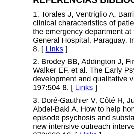
1. Torales J, Ventriglio A, Ba
clinical characteristics of pati
the emergency department at t
General Hospital, Paraguay. In
8. [
Links
]
2. Brodey BB, Addington J, F
Walker EF, et al. The Early P
development and qualitative v
197:504-8. [
Links
]
3. Doré-Gauthier V, Côté H, 
Abdel-Baki A. How to help home
episode psychosis and substa
new intensive outreach interv