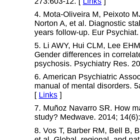
273:603-12. [
Links
]
4. Mota-Oliveira M, Peixoto M
Norton A, et al. Diagnostic stab
years follow-up. Eur Psychiat
5. Li AWY, Hui CLM, Lee EH
Gender differences in correlate
psychosis. Psychiatry Res. 20
6. American Psychiatric Associ
manual of mental disorders. 5
[
Links
]
7. Muñoz Navarro SR. How ma
study? Medwave. 2014; 14(6)
8. Vos T, Barber RM, Bell B, Be
et al. Global, regional, and n