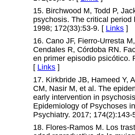
15. Birchwood M, Todd P, Jack
psychosis. The critical period
1998; 172(33):53-9. [
Links
]
16. Cano JF, Fierro-Urresta M
Cendales R, Córdoba RN. Fact
en primer episodio psicótico. 
[
Links
]
17. Kirkbride JB, Hameed Y, A
CM, Nasir M, et al. The epidem
early intervention in psychosis
Epidemiology of Psychoses in
Psychiatry. 2017; 174(2):143-
18. Flores-Ramos M. Los tras