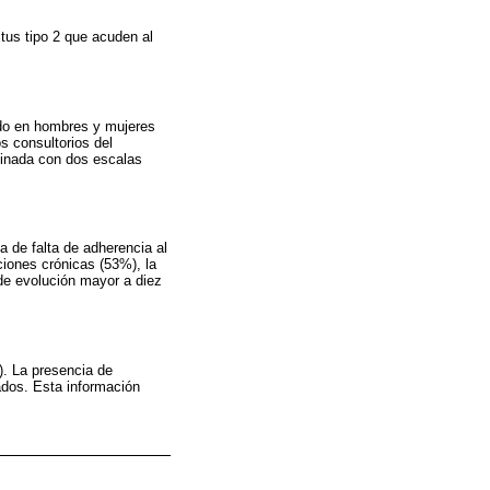
itus tipo 2 que acuden al
zado en hombres y mujeres
s consultorios del
minada con dos escalas
 de falta de adherencia al
ciones crónicas (53%), la
de evolución mayor a diez
). La presencia de
ados. Esta información