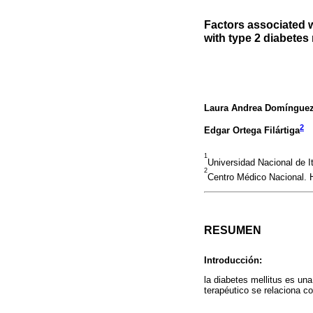
Factors associated w
with type 2 diabetes 
Laura Andrea Domínguez
2
Edgar Ortega Filártiga
1
Universidad Nacional de I
2
Centro Médico Nacional. H
RESUMEN
Introducción:
la diabetes mellitus es un
terapéutico se relaciona c