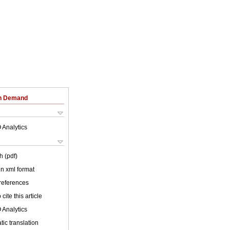
on Demand
 Analytics
h (pdf)
 in xml format
 references
cite this article
 Analytics
ic translation