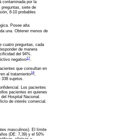
á contaminada por la
 preguntas, siete de
sión, 8-10 probables
ógica. Posee alta
cada una. Obtener menos de
e cuatro preguntas, cada
. Responder de manera
cificidad del 94%.
17
ictivo negativo
.
pacientes que consultan en
18
en al tratamiento
,
 338 sujetos.
nfidencial. Los pacientes
ellos pacientes en quienes
 del Hospital Nacional.
icto de interés comercial.
tes masculinos). El límite
 años (DE: 7,39) y el 50%
áficas, clínicas y