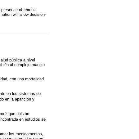
e presence of chronic
ation will allow decision-
alud pública a nivel
ambién al complejo manejo
edad, con una mortalidad
nte en los sistemas de
do en la aparición y
po 2 que utilizan
encontrada en estudios se
tomar los medicamentos,
aciones acordadas de un