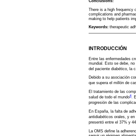
Conclusions:
There is a high frequency o
complications and pharmaco
making to help patients im
Keywords:
therapeutic adh
INTRODUCCIÓN
Entre las enfermedades cró
mundial. Esto se debe, no 
del paciente diabético, la
Debido a su asociación co
que supera el millón de ca
El tratamiento de las comp
4
salud de todo el mundo
. 
progresión de las complic
En España, la falta de adhe
antidiabéticos orales, y en
presentó entre el 37% y 4
La OMS define la adherenc
seguir un régimen aliment