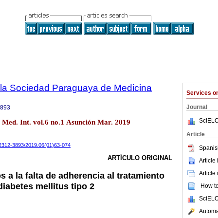
e la Sociedad Paraguaya de Medicina
Services 
Journal
3893
SciELO
. Med. Int. vol.6 no.1 Asunción Mar. 2019
Article
i/2312-3893/2019.06(01)63-074
Spanis
ARTÍCULO ORIGINAL
Article
Article
 a la falta de adherencia al tratamiento
iabetes mellitus tipo 2
How to 
SciELO
Automat