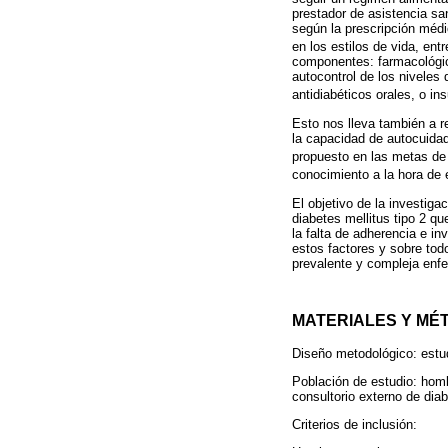
prestador de asistencia sa
según la prescripción médi
en los estilos de vida, entr
componentes: farmacológico 
autocontrol de los niveles
antidiabéticos orales, o ins
Esto nos lleva también a re
la capacidad de autocuidado
propuesto en las metas de 
conocimiento a la hora de 
El objetivo de la investiga
diabetes mellitus tipo 2 q
la falta de adherencia e i
estos factores y sobre tod
prevalente y compleja enf
MATERIALES Y MÉ
Diseño metodológico: estud
Población de estudio: hom
consultorio externo de dia
Criterios de inclusión: