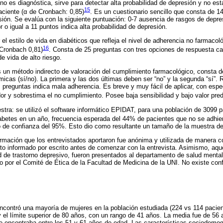
 es diagnóstica, sirve para detectar alta probabilidad de depresión y no est
15
paciente (α de Cronbach: 0,85)
. Es un cuestionario sencillo que consta de 14
sión. Se evalúa con la siguiente puntuación: 0-7 ausencia de rasgos de depre
 o igual a 11 puntos indica alta probabilidad de depresión.
el estilo de vida en diabéticos que refleja el nivel de adherencia no farmacol
16
 Cronbach 0,81)
. Consta de 25 preguntas con tres opciones de respuesta 
de vida de alto riesgo.
 un método indirecto de valoración del cumplimiento farmacológico, consta d
icas (sí/no). La primera y las dos últimas deben ser “no” y la segunda “sí”
 preguntas indica mala adherencia. Es breve y muy fácil de aplicar, con espe
r y sobrestima el no cumplimiento. Posee baja sensibilidad y bajo valor pred
tra: se utilizó el software informático EPIDAT, para una población de 3099 
abetes en un año, frecuencia esperada del 44% de pacientes que no se adhier
o de confianza del 95%. Esto dio como resultante un tamaño de la muestra de
rmación que los entrevistados aportaron fue anónima y utilizada de manera co
o informado por escrito antes de comenzar con la entrevista. Asimismo, aqu
ad de trastorno depresivo, fueron presentados al departamento de salud mental
o por el Comité de Ética de la Facultad de Medicina de la UNI. No existe confl
ncontró una mayoría de mujeres en la población estudiada (224 vs 114 pacien
 y el límite superior de 80 años, con un rango de 41 años. La media fue de 56
se encontraba entre los 51 y 61 años de edad. Las características sociodemogr