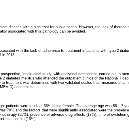
alent disease with a high cost for public health. However, the lack of therape
ality associated with this pathology can be avoided.
sociated with the lack of adherence to treatment in patients with type 2 diab
á in 2018.
, prospective, longitudinal study, with analytical component, carried out in m
e 2 diabetes mellitus who attended the outpatient clinics of the National Hosp
e to treatment was determined with two validated scales that measured pharm
(IMEVID) adherence
.
ight patients were studied, 66% being female. The average age was 56 ± 7 ye
was 70% and the factors that were significantly associated were the presence
otherapy (35%), presence of adverse drug effects (17%), time of evolution g
nt relationship (16%).