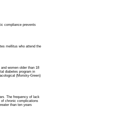
utic compliance prevents
etes mellitus who attend the
en and women older than 18
ital diabetes program in
acological (Morisky-Green)
ars. The frequency of lack
 of chronic complications
reater than ten years