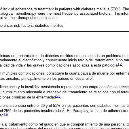
f lack of adherence to treatment in patients with diabetes mellitus (70%). Th
logical monotherapy were the most frequently associated factors. This inform
prove their therapeutic compliance.
erence; risk factors; diabetes mellitus
nicas no transmisibles, la diabetes mellitus es considerada un problema de s
solamente al diagnóstico y consecuente inicio tardío del tratamiento, sino t
1
,
2
 calidad de vida y las graves complicaciones asociadas a esta patología
.
n múltiples complicaciones, constituye la cuarta causa de muerte por enferm
3
sos anuales, principalmente en los países en desarrollo
.
licaciones y la invalidez ocasionada representan una carga económica crecie
El cumplimiento adecuado e intensivo del tratamiento se relaciona con el retar
5
,
6
aciones crónicas de la enfermedad
.
rencia se sitúa entre el 30 y el 51% en los pacientes con diabetes mellitus ti
7
 el 25% de los pacientes insulinizados
. En Paraguay, la falta de adherencia 
8
,
9
4%
.
ia al tratamiento como “el grado en que el comportamiento de una persona: 
ario y ejecutar cambios del modo de vida, se corresponden con las recomend