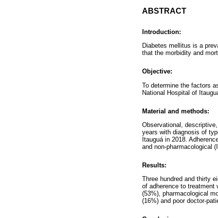
ABSTRACT
Introduction:
Diabetes mellitus is a prev
that the morbidity and mort
Objective:
To determine the factors as
National Hospital of Itaugu
Material and methods:
Observational, descriptive
years with diagnosis of typ
Itauguá in 2018. Adherenc
and non-pharmacological 
Results:
Three hundred and thirty e
of adherence to treatment 
(53%), pharmacological mon
(16%) and poor doctor-patie