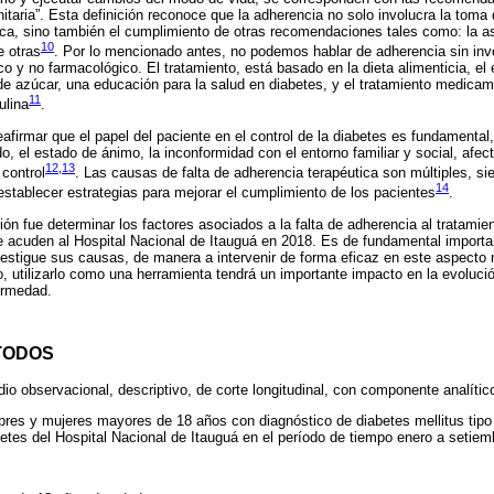
nitaria”. Esta definición reconoce que la adherencia no solo involucra la tom
ca, sino también el cumplimiento de otras recomendaciones tales como: la as
10
e otras
. Por lo mencionado antes, no podemos hablar de adherencia sin in
y no farmacológico. El tratamiento, está basado en la dieta alimenticia, el ej
 de azúcar, una educación para la salud en diabetes, y el tratamiento medica
11
ulina
.
afirmar que el papel del paciente en el control de la diabetes es fundamental
, el estado de ánimo, la inconformidad con el entorno familiar y social, afec
12
,
13
control
. Las causas de falta de adherencia terapéutica son múltiples, s
14
establecer estrategias para mejorar el cumplimiento de los pacientes
.
ción fue determinar los factores asociados a la falta de adherencia al tratami
ue acuden al Hospital Nacional de Itauguá en 2018. Es de fundamental import
nvestigue sus causas, de manera a intervenir de forma eficaz en este aspecto n
o, utilizarlo como una herramienta tendrá un importante impacto en la evoluci
ermedad.
TODOS
io observacional, descriptivo, de corte longitudinal, con componente analític
bres y mujeres mayores de 18 años con diagnóstico de diabetes mellitus tipo
betes del Hospital Nacional de Itauguá en el período de tiempo enero a setiem