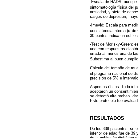
-Escala de HADS: aunque no
sintomatología física del 
ansiedad, y siete de depre
rasgos de depresión, mayor
-Imevid: Escala para medir 
consistencia interna (α de
30 puntos indica un estilo 
-Test de Morisky-Green: es
una con respuestas dicotóm
errada al menos una de las
Subestima al buen cumplido
Cálculo del tamaño de mues
el programa nacional de di
precisión de 5% e interval
Aspectos éticos: Toda info
aceptaron un consentimient
se detectó alta probabilid
Este protocolo fue evaluad
RESULTADOS
De los 338 pacientes, se e
inferior de edad fue de 39
de la población diabética 