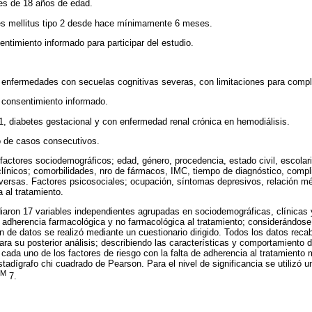
s de 18 años de edad.
es mellitus tipo 2 desde hace mínimamente 6 meses.
ntimiento informado para participar del estudio.
enfermedades con secuelas cognitivas severas, con limitaciones para comple
 consentimiento informado.
 1, diabetes gestacional y con enfermedad renal crónica en hemodiálisis.
o de casos consecutivos.
 factores sociodemográficos; edad, género, procedencia, estado civil, escolari
línicos; comorbilidades, nro de fármacos, IMC, tiempo de diagnóstico, compl
versas. Factores psicosociales; ocupación, síntomas depresivos, relación mé
a al tratamiento.
iaron 17 variables independientes agrupadas en sociodemográficas, clínicas 
a adherencia farmacológica y no farmacológica al tratamiento; considerándose
ón de datos se realizó mediante un cuestionario dirigido. Todos los datos rec
para su posterior análisis; describiendo las características y comportamiento d
cada uno de los factores de riesgo con la falta de adherencia al tratamiento 
tadígrafo chi cuadrado de Pearson. Para el nivel de significancia se utilizó u
TM
7.