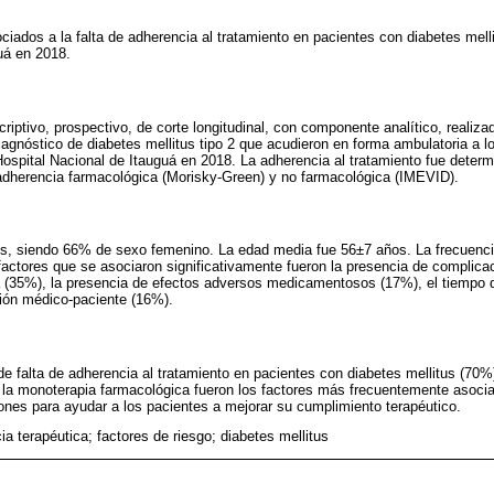
ciados a la falta de adherencia al tratamiento en pacientes con diabetes mell
uá en 2018.
criptivo, prospectivo, de corte longitudinal, con componente analítico, reali
gnóstico de diabetes mellitus tipo 2 que acudieron en forma ambulatoria a lo
ospital Nacional de Itauguá en 2018. La adherencia al tratamiento fue deter
 adherencia farmacológica (Morisky-Green) y no farmacológica (IMEVID).
es, siendo 66% de sexo femenino. La edad media fue 56±7 años. La frecuencia
factores que se asociaron significativamente fueron la presencia de complica
 (35%), la presencia de efectos adversos medicamentosos (17%), el tiempo 
ción médico-paciente (16%).
 de falta de adherencia al tratamiento en pacientes con diabetes mellitus (70%
 la monoterapia farmacológica fueron los factores más frecuentemente asoci
iones para ayudar a los pacientes a mejorar su cumplimiento terapéutico.
ia terapéutica; factores de riesgo; diabetes mellitus