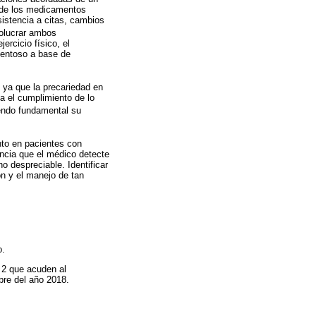
a de los medicamentos
istencia a citas, cambios
volucrar ambos
ercicio físico, el
mentoso a base de
, ya que la precariedad en
ta el cumplimiento de lo
iendo fundamental su
ento en pacientes con
ancia que el médico detecte
o despreciable. Identificar
ón y el manejo de tan
o.
 2 que acuden al
bre del año 2018.