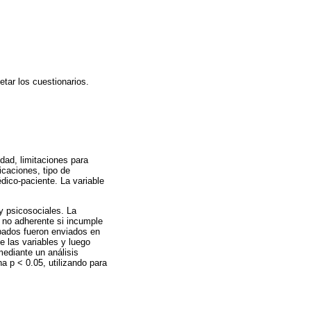
tar los cuestionarios.
dad, limitaciones para
icaciones, tipo de
dico-paciente. La variable
y psicosociales. La
 no adherente si incumple
abados fueron enviados en
e las variables y luego
mediante un análisis
na p < 0.05, utilizando para