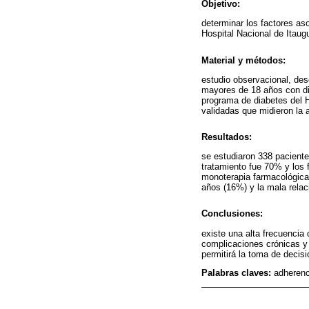
Objetivo:
determinar los factores aso
Hospital Nacional de Itaug
Material y métodos:
estudio observacional, des
mayores de 18 años con dia
programa de diabetes del H
validadas que midieron la
Resultados:
se estudiaron 338 pacient
tratamiento fue 70% y los 
monoterapia farmacológica
años (16%) y la mala rela
Conclusiones:
existe una alta frecuencia
complicaciones crónicas y
permitirá la toma de decis
Palabras claves:
adherenc