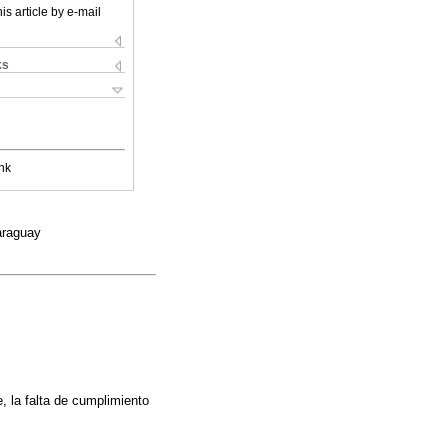
is article by e-mail
ks
nk
araguay
, la falta de cumplimiento