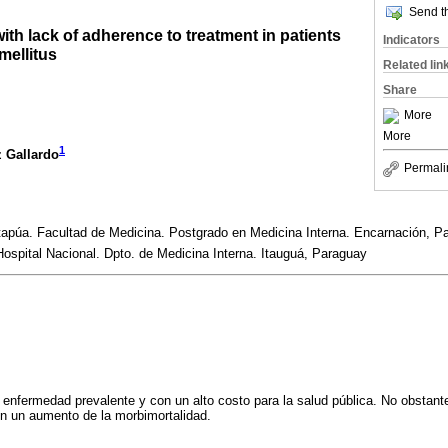
Send th
ith lack of adherence to treatment in patients
Indicators
mellitus
Related lin
Share
More
More
1
 Gallardo
Permali
tapúa. Facultad de Medicina. Postgrado en Medicina Interna. Encarnación, P
ospital Nacional. Dpto. de Medicina Interna. Itauguá, Paraguay
a enfermedad prevalente y con un alto costo para la salud pública. No obstante
on un aumento de la morbimortalidad.