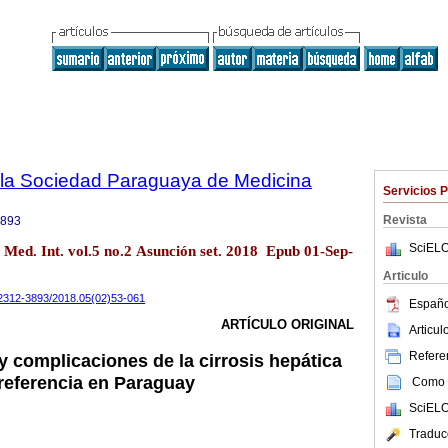
e la Sociedad Paraguaya de Medicina
Servicios 
Revista
3893
SciELO
. Med. Int. vol.5 no.2 Asunción set. 2018 Epub 01-Sep-
Articulo
i/2312-3893/2018.05(02)53-061
Españo
ARTÍCULO ORIGINAL
Articu
Referen
 y complicaciones de la cirrosis hepática
 referencia en Paraguay
Como c
SciELO
Traduc