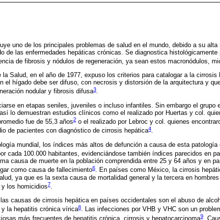
ituye uno de los principales problemas de salud en el mundo, debido a su alta 
 de las enfermedades hepáticas crónicas. Se diagnostica histológicamente po
encia de fibrosis y nódulos de regeneración, ya sean estos macronódulos, mi
la Salud, en el año de 1977, expuso los criterios para catalogar a la cirrosis
n el hígado debe ser difuso, con necrosis y distorsión de la arquitectura y qu
3
neración nodular y fibrosis difusa
.
iarse en etapas seniles, juveniles o incluso infantiles. Sin embargo el grupo 
 así lo demuestran estudios clínicos como el realizado por Huertas y col. qui
2
promedio fue de 55,3 años
o el realizado por Lebroc y col. quienes encontrar
4
dio de pacientes con diagnóstico de cirrosis hepática
.
logía mundial, los índices más altos de defunción a causa de esta patología 
or cada 100.000 habitantes, evidenciándose también índices parecidos en p
ima causa de muerte en la población comprendida entre 25 y 64 años y en pa
6
lugar como causa de fallecimiento
. En países como México, la cirrosis hepáti
alud, ya que es la sexta causa de mortalidad general y la tercera en hombre
7
 y los homicidios
.
s causas de cirrosis hepática en países occidentales son el abuso de alcoh
8
y la hepatitis crónica vírica
. Las infecciones por VHB y VHC son un proble
9
ciosas más frecuentes de hepatitis crónica, cirrosis y hepatocarcinoma
. Cau