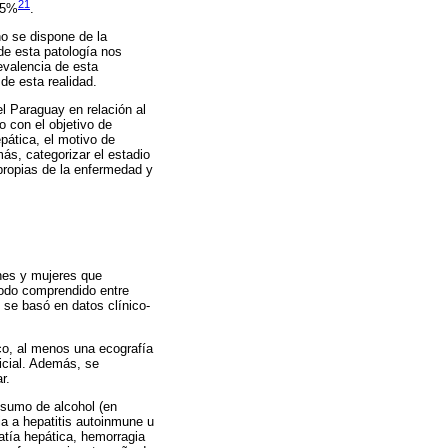
21
35%
.
no se dispone de la
de esta patología nos
evalencia de esta
e esta realidad.
el Paraguay en relación al
o con el objetivo de
pática, el motivo de
más, categorizar el estadio
propias de la enfermedad y
ones y mujeres que
iodo comprendido entre
 se basó en datos clínico-
co, al menos una ecografía
icial. Además, se
r.
nsumo de alcohol (en
ria a hepatitis autoinmune u
atía hepática, hemorragia