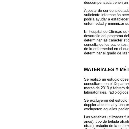
descompensada tienen un p
A pesar de ser considerada
suficiente información ace
podría ayudar a establecer
enfermedad y minimizar su
El Hospital de Clínicas se 
desarrollo del programa del
determinar las característi
consulta de los pacientes, 
de la enfermedad en el qu
determinar el grado de las
MATERIALES Y MÉ
Se realizó un estudio obse
consultaron en el Departa
marzo de 2013 y febrero de
laboratoriales, radiológicos
Se excluyeron del estudio 
doppler abdominal y una en
excluyeron aquellos pacien
Las variables utilizadas f
años), tipo de bebida alcoh
otras), estadio de la enfe