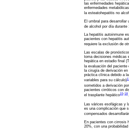
las enfermedades hepáticas 
enfermedades metabólicas (
la esteatohepatitis no alc
El umbral para desarrollar
de alcohol por día durante
La hepatitis autoinmune e
pacientes con hepatitis au
requiere la exclusión de o
Las escalas de pronósticos
toma decisiones médicas e
hepática en estadio final 
la evaluación del paciente 
la cirugía de derivación en
práctica clínica debido a l
1
variables para su cálculo)
sometidos a derivación por
pacientes cirróticos con d
15
-
18
el trasplante hepático
.
Las várices esofágicas y l
es una complicación que se
compensados desarrollarán
En pacientes con cirrosis
20%, con una probabilidad