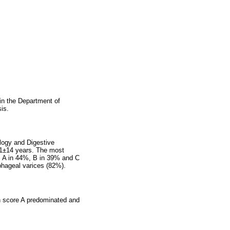
 in the Department of
is.
ology and Digestive
51±14 years. The most
s A in 44%, B in 39% and C
hageal varices (82%).
h score A predominated and