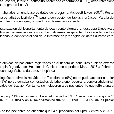
as, ascitis, ictericia, peritonitis bacteriana espontánea (PBE), otras infeccio
ia o grados I al IV)
®
n tabulados en una base de datos del programa Microsoft Excel 2007
. Poste
TM
ma estadístico EpiInfo 7
para la confección de tablas y gráficos. Para la de
simples, porcentajes, promedios y desviación estándar.
autorización del Departamento de Gastroenterología y Endoscopía Digestiva d
 clínicas pertenecientes a su archivo. Además se garantizó la integridad de to
ificando la confidencialidad de la información y recogida de datos durante este
as clínicas de pacientes registrados en el fichero de consultas clínicas exter
opia Digestiva del Hospital de Clínicas, en el periodo Marzo 2013 a Febrero
con diagnósticos de cirrosis hepática.
iagnóstico cirrosis hepática, en 7 pacientes (6%) no se pudo acceder a la fic
9%) no se contaba con estudios de laboratorio, ecografía doppler abdominal
luidos del trabajo. Por tanto, se incluyeron a 95 pacientes, lo que refleja una
ulino y 41% del femenino. La edad media fue 51±14 años con un rango de 14
ue 53 ±11 años y en el sexo femenino fue 48±18 años. El 51,6% de los pacie
 de los pacientes se encontró que 54% procedían del Dpto. Central y el 20 