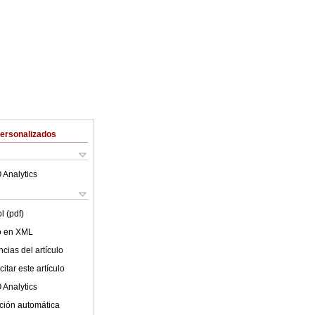
Personalizados
 Analytics
l (pdf)
lo en XML
cias del artículo
itar este artículo
 Analytics
ción automática