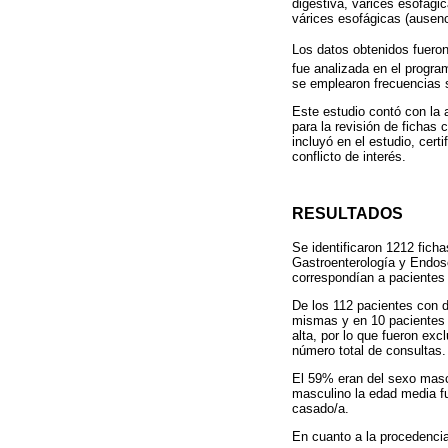
digestiva, várices esofágic
várices esofágicas (ausenc
Los datos obtenidos fuero
fue analizada en el progra
se emplearon frecuencias 
Este estudio contó con la 
para la revisión de fichas
incluyó en el estudio, cert
conflicto de interés.
RESULTADOS
Se identificaron 1212 fich
Gastroenterología y Endosc
correspondían a pacientes 
De los 112 pacientes con d
mismas y en 10 pacientes (
alta, por lo que fueron exc
número total de consultas.
El 59% eran del sexo masc
masculino la edad media f
casado/a.
En cuanto a la procedencia