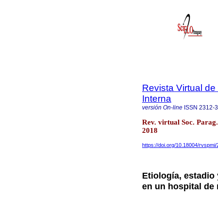
Revista Virtual d
Interna
versión On-line
ISSN
2312-
Rev. virtual Soc. Parag
2018
https://doi.org/10.18004/rvspm
Etiología, estadio
en un hospital de