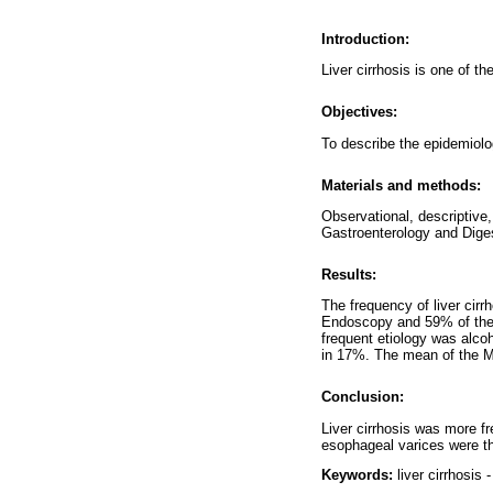
Introduction:
Liver cirrhosis is one of th
Objectives:
To describe the epidemiologi
Materials and methods:
Observational, descriptive
Gastroenterology and Diges
Results:
The frequency of liver cirr
Endoscopy and 59% of the 
frequent etiology was alco
in 17%. The mean of the M
Conclusion:
Liver cirrhosis was more f
esophageal varices were t
Keywords:
liver cirrhosis 