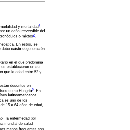
1
morbilidad y mortalidad
.
r un daño irreversible del
2
cronódulos o mixtos
.
 hepática. En estos, se
e debe existir degeneración
etario en el que predomina
enes establecieron en su
on que la edad entre 52 y
están descritos en
5
aíses como Hungría
. En
íses latinoamericanos
ca es uno de los
s de 15 a 64 años de edad,
ol, la enfermedad por
ma mundial de salud
sas menos frecuentes son