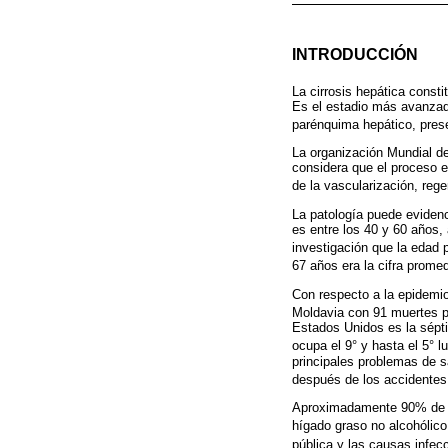
INTRODUCCIÓN
La cirrosis hepática const
Es el estadio más avanzado
parénquima hepático, pres
La organización Mundial de 
considera que el proceso e
de la vascularización, rege
La patología puede evidenc
es entre los 40 y 60 años,
investigación que la edad 
67 años era la cifra prome
Con respecto a la epidemio
Moldavia con 91 muertes p
Estados Unidos es la sépt
ocupa el 9° y hasta el 5° 
principales problemas de s
después de los accidentes
Aproximadamente 90% de la
hígado graso no alcohólico 
pública y las causas infec