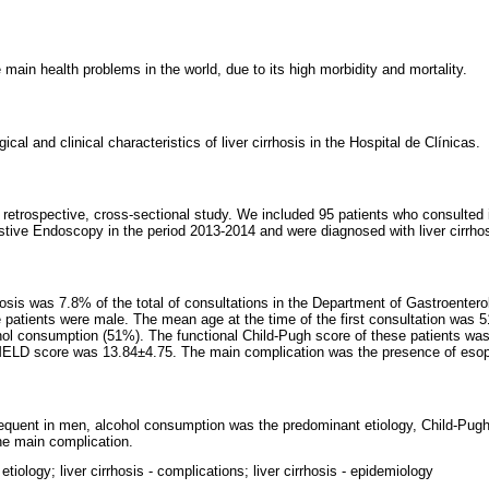
e main health problems in the world, due to its high morbidity and mortality.
cal and clinical characteristics of liver cirrhosis in the Hospital de Clínicas.
, retrospective, cross-sectional study. We included 95 patients who consulted
tive Endoscopy in the period 2013-2014 and were diagnosed with liver cirrhos
hosis was 7.8% of the total of consultations in the Department of Gastroenter
patients were male. The mean age at the time of the first consultation was 
hol consumption (51%). The functional Child-Pugh score of these patients wa
ELD score was 13.84±4.75. The main complication was the presence of esop
requent in men, alcohol consumption was the predominant etiology, Child-Pug
he main complication.
- etiology; liver cirrhosis - complications; liver cirrhosis - epidemiology