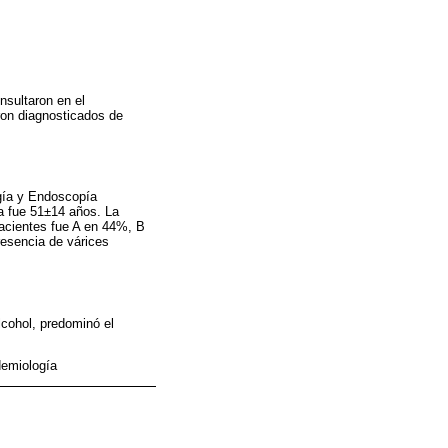
nsultaron en el
ron diagnosticados de
ogía y Endoscopía
a fue 51±14 años. La
pacientes fue A en 44%, B
resencia de várices
lcohol, predominó el
idemiología