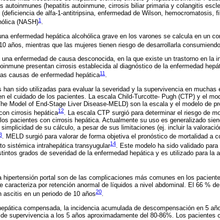
autoinmunes (hepatitis autoinmune, cirrosis biliar primaria y colangitis escle
deficiencia de alfa-1-antitripsina, enfermedad de Wilson, hemocromatosis, fi
1
ohólica (NASH)
.
 una enfermedad hepática alcohólica grave en los varones se calcula en un c
 10 años, mientras que las mujeres tienen riesgo de desarrollarla consumien
s una enfermedad de causa desconocida, en la que existe un trastorno en la 
toinmune presentan cirrosis establecida al diagnóstico de la enfermedad hepát
11
tras causas de enfermedad hepática
.
 han sido utilizadas para evaluar la severidad y la supervivencia en muchas 
n el cuidado de los pacientes. La escala Child-Turcotte- Pugh (CTP) y el mo
(The Model of End-Stage Liver Disease-MELD) son la escala y el modelo de pr
12
con cirrosis hepática
. La escala CTP surgió para determinar el riesgo de mo
 los pacientes con cirrosis hepática. Actualmente su uso es generalizado sien
a simplicidad de su cálculo, a pesar de sus limitaciones (ej. incluir la valoraci
3
. MELD surgió para valorar de forma objetiva el pronóstico de mortalidad a c
14
to sistémica intrahepática transyugular
. Este modelo ha sido validado para
istintos grados de severidad de la enfermedad hepática y es utilizado para la
a hipertensión portal son de las complicaciones más comunes en los paciente
 caracteriza por retención anormal de líquidos a nivel abdominal. El 66 % de
20
 ascitis en un periodo de 10 años
.
 hepática compensada, la incidencia acumulada de descompensación en 5 año
 de supervivencia a los 5 años aproximadamente del 80-86%. Los pacientes c