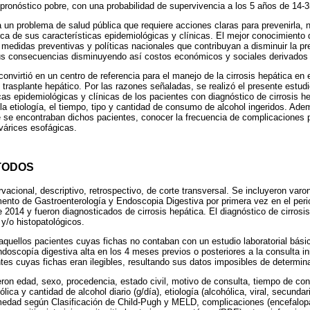
ronóstico pobre, con una probabilidad de supervivencia a los 5 años de 14-
 un problema de salud pública que requiere acciones claras para prevenirla, 
rca de sus características epidemiológicas y clínicas. El mejor conocimiento 
 medidas preventivas y políticas nacionales que contribuyan a disminuir la pr
s consecuencias disminuyendo así costos económicos y sociales derivados d
convirtió en un centro de referencia para el manejo de la cirrosis hepática en 
 trasplante hepático. Por las razones señaladas, se realizó el presente estudi
cas epidemiológicas y clínicas de los pacientes con diagnóstico de cirrosis he
la etiología, el tiempo, tipo y cantidad de consumo de alcohol ingeridos. Ade
e se encontraban dichos pacientes, conocer la frecuencia de complicaciones 
 várices esofágicas.
TODOS
rvacional, descriptivo, retrospectivo, de corte transversal. Se incluyeron var
mento de Gastroenterología y Endoscopia Digestiva por primera vez en el per
 2014 y fueron diagnosticados de cirrosis hepática. El diagnóstico de cirrosis
 y/o histopatológicos.
aquellos pacientes cuyas fichas no contaban con un estudio laboratorial bási
doscopía digestiva alta en los 4 meses previos o posteriores a la consulta in
tes cuyas fichas eran ilegibles, resultando sus datos imposibles de determina
ueron edad, sexo, procedencia, estado civil, motivo de consulta, tiempo de co
ólica y cantidad de alcohol diario (g/día), etiología (alcohólica, viral, secunda
rmedad según Clasificación de Child-Pugh y MELD, complicaciones (encefalop