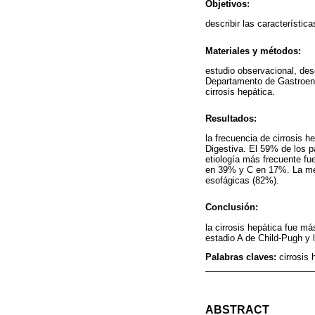
Objetivos:
describir las característic
Materiales y métodos:
estudio observacional, desc
Departamento de Gastroent
cirrosis hepática.
Resultados:
la frecuencia de cirrosis 
Digestiva. El 59% de los 
etiología más frecuente fu
en 39% y C en 17%. La med
esofágicas (82%).
Conclusión:
la cirrosis hepática fue m
estadio A de Child-Pugh y 
Palabras claves:
cirrosis 
ABSTRACT