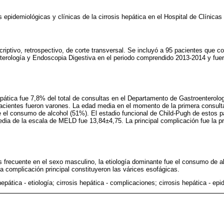
as epidemiológicas y clínicas de la cirrosis hepática en el Hospital de Clínicas
riptivo, retrospectivo, de corte transversal. Se incluyó a 95 pacientes que co
erología y Endoscopia Digestiva en el periodo comprendido 2013-2014 y fue
hepática fue 7,8% del total de consultas en el Departamento de Gastroenterol
pacientes fueron varones. La edad media en el momento de la primera consult
e el consumo de alcohol (51%). El estadio funcional de Child-Pugh de estos 
ia de la escala de MELD fue 13,84±4,75. La principal complicación fue la p
ás frecuente en el sexo masculino, la etiología dominante fue el consumo de a
la complicación principal constituyeron las várices esofágicas.
hepática - etiología; cirrosis hepática - complicaciones; cirrosis hepática - ep