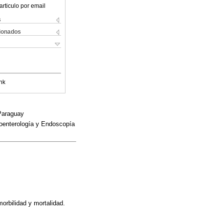
articulo por email
s
cionados
nk
 Paraguay
roenterología y Endoscopía
morbilidad y mortalidad.