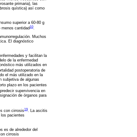
rosante primaria), las
brosis quística) así como
onsumo superior a 60-80 g
10
do menos cantidad
.
inmunorregulación. Muchos
ica. El diagnóstico
enfermedades y facilitan la
delo de la enfermedad
onóstico más utilizados en
rtalidad postoperatoria de
do el más utilizado en la
ón subjetiva de algunas
orto plazo en los pacientes
 predecir supervivencia en
 asignación de órganos para
19
s con cirrosis
. La ascitis
 los pacientes
s es de alrededor del
on cirrosis