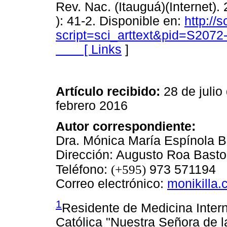
Rev. Nac. (Itauguá)(Internet).
): 41-2. Disponible en:
http://
script=sci_arttext&pid=S20
[
Links
]
Artículo recibido:
28 de ju
febrero 2016
Autor correspondiente:
Dra. Mónica María Espínola 
Dirección: Augusto Roa Bast
(+595)
Teléfono:
973 571194
Correo electrónico:
monikilla
1
Residente de Medicina Inter
Católica "Nuestra Señora de 