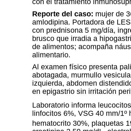
con el tratamiento inmunosupr
Reporte del caso:
mujer de 36
amlodipina. Portadora de LES
con prednisona 5 mg/día, ingre
brusco que irradia a hipogastri
de alimentos; acompaña náus
alimentario.
Al examen físico presenta pal
abotagada, murmullo vesicula
izquierda, abdomen distendido
en epigastrio sin irritación per
Laboratorio informa leucocit
linfocitos 6%, VSG 40 mm/1º 
hematocrito 30%, plaquetas 