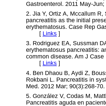
Gastroenterol. 2011 May-Ju
2. Jia Y, Ortiz A, Mccallum R,
pancreatitis as the initial pre
erythematosus. Case Rep Gas
[
Links
]
3. Rodriguez EA, Sussman DA
erythematosus pancreatitis: 
common disease. Am J Case R
[
Links
]
4. Ben Dhaou B, Aydi Z, Bous
Rokbani L. Pancreatitis in sy
Med. 2012 Mar; 90(3):268
5. González V, Codas M, Matt
Pancreatitis aguda en pacient