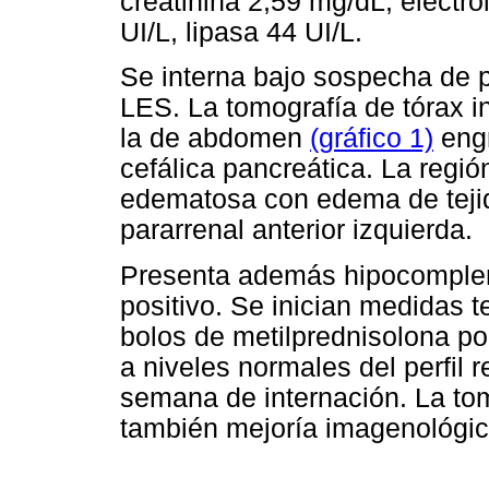
creatinina 2,59 mg/dL, electro
UI/L, lipasa 44 UI/L.
Se interna bajo sospecha de p
LES. La tomografía de tórax in
la de abdomen
(gráfico 1)
engr
cefálica pancreática. La regi
edematosa con edema de tejido
pararrenal anterior izquierda.
Presenta además hipocomple
positivo. Se inician medidas t
bolos de metilprednisolona po
a niveles normales del perfil 
semana de internación. La t
también mejoría imagenológic