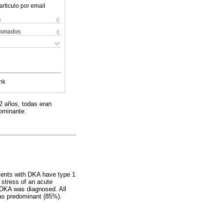
articulo por email
s
cionados
nk
2 años, todas eran
dominante.
tients with DKA have type 1
c stress of an acute
 DKA was diagnosed. All
was predominant (85%).