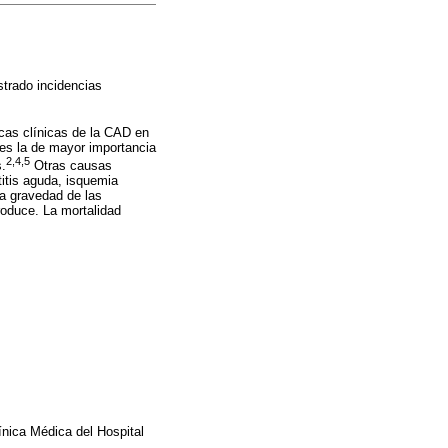
strado incidencias
cas clínicas de la CAD en
n es la de mayor importancia
2,4,5
s.
Otras causas
itis aguda, isquemia
la gravedad de las
roduce. La mortalidad
ínica Médica del Hospital