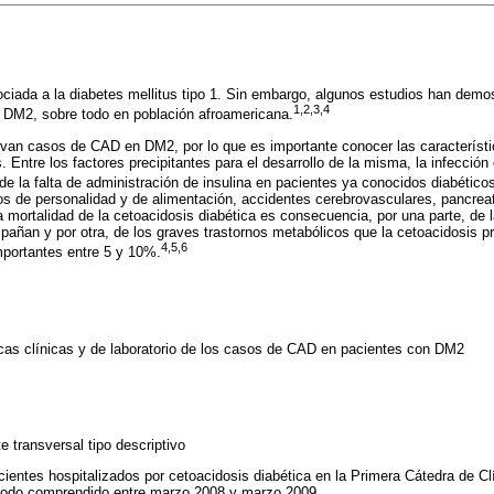
iada a la diabetes mellitus tipo 1. Sin embargo, algunos estudios han demo
1,2,3,4
 DM2, sobre todo en población afroamericana.
van casos de CAD en DM2, por lo que es importante conocer las característi
 Entre los factores precipitantes para el desarrollo de la misma, la infecció
e la falta de administración de insulina en pacientes ya conocidos diabético
os de personalidad y de alimentación, accidentes cerebrovasculares, pancreat
a mortalidad de la cetoacidosis diabética es consecuencia, por una parte, de 
ñan y por otra, de los graves trastornos metabólicos que la cetoacidosis p
4,5,6
mportantes entre 5 y 10%.
icas clínicas y de laboratorio de los casos de CAD en pacientes con DM2
e transversal tipo descriptivo
cientes hospitalizados por cetoacidosis diabética en la Primera Cátedra de Cl
eríodo comprendido entre marzo 2008 y marzo 2009.