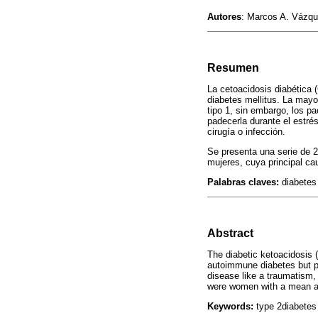
Autores
: Marcos A. Vázq
Resumen
La cetoacidosis diabética
diabetes mellitus. La may
tipo 1, sin embargo, los p
padecerla durante el estr
cirugía o infección.
Se presenta una serie de 
mujeres, cuya principal ca
Palabras claves:
diabetes 
Abstract
The diabetic ketoacidosis 
autoimmune diabetes but pat
disease like a traumatism,
were women with a mean ag
Keywords:
type 2diabetes 