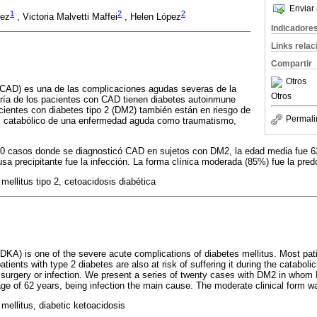
Enviar 
1
2
2
uez
, Victoria Malvetti Maffei
, Helen López
Indicadore
Links rela
Compartir
Otros
 (CAD) es una de las complicaciones agudas severas de la
Otros
oría de los pacientes con CAD tienen diabetes autoinmune
acientes con diabetes tipo 2 (DM2) también están en riesgo de
Permali
és catabólico de una enfermedad aguda como traumatismo,
20 casos donde se diagnosticó CAD en sujetos con DM2, la edad media fue 6
usa precipitante fue la infección. La forma clínica moderada (85%) fue la pre
mellitus tipo 2, cetoacidosis diabética
(DKA) is one of the severe acute complications of diabetes mellitus. Most pa
ients with type 2 diabetes are also at risk of suffering it during the cataboli
 surgery or infection. We present a series of twenty cases with DM2 in whom
e of 62 years, being infection the main cause. The moderate clinical form 
mellitus, diabetic ketoacidosis