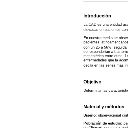
Introducción
La CAD es una entidad asoc
elevadas en pacientes con
En nuestro medio se obser
pacientes latinoamericanos.
con un 25 a 56%, seguida d
corresponderían a trastorn
mesentérica entre otras. L
enfermedades que la acompa
oscila en las series más i
Objetivo
Determinar las característ
Material y métodos
Diseño
: observacional cort
Población de estudio
: pa
de Clínicas, durante el p