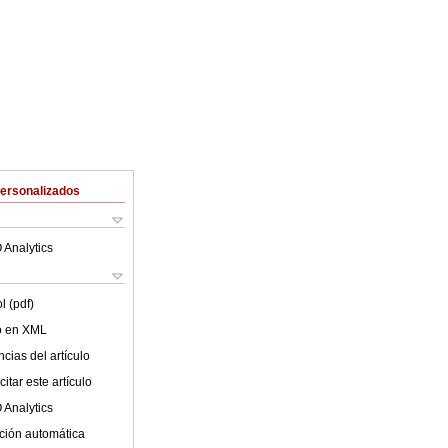
Personalizados
 Analytics
l (pdf)
lo en XML
cias del artículo
itar este artículo
 Analytics
ción automática