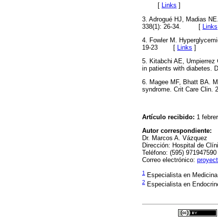
[
Links
]
3. Adrogué HJ, Madias NE. 
338(1): 26-34. [
Links
4. Fowler M. Hyperglycemic 
19-23
[
Links
]
5. Kitabchi AE, Umpierrez
in patients with diabetes
6. Magee MF, Bhatt BA. M
syndrome. Crit Care Clin
Artículo recibido:
1 f
Autor correspondiente:
Dr. Marcos A. Vázquez
Dirección: Hospital de Clí
Teléfono: (595) 971947590
Correo electrónico:
proyec
1
Especialista en Medicina 
2
Especialista en Endocrino