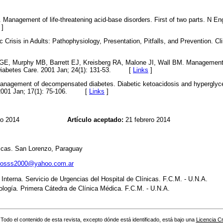
Management of life-threatening acid-base disorders. First of two parts. N En
]
Crisis in Adults: Pathophysiology, Presentation, Pitfalls, and Prevention. Cli
 GE, Murphy MB, Barrett EJ, Kreisberg RA, Malone JI, Wall BM. Management
. Diabetes Care. 2001 Jan; 24(1): 131-53. [
Links
]
anagement of decompensated diabetes. Diabetic ketoacidosis and hypergly
. 2001 Jan; 17(1): 75-106. [
Links
]
ebrero 2014
Artículo aceptado:
21 febrero 2014
nicas. San Lorenzo, Paraguay
tosss2000@yahoo.com.ar
Interna. Servicio de Urgencias del Hospital de Clínicas. F.C.M. - U.N.A.
logía. Primera Cátedra de Clínica Médica. F.C.M. - U.N.A.
Todo el contenido de esta revista, excepto dónde está identificado, está bajo una
Licencia 