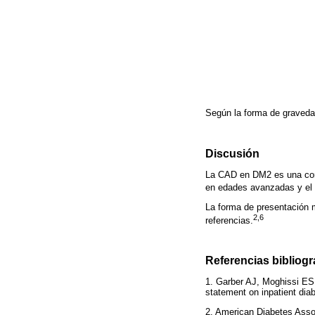
Según la forma de graveda
Discusión
La CAD en DM2 es una cond
en edades avanzadas y el pr
La forma de presentación m
2,6
referencias.
Referencias bibliogr
1. Garber AJ, Moghissi ES
statement on inpatient di
2. American Diabetes Assoc