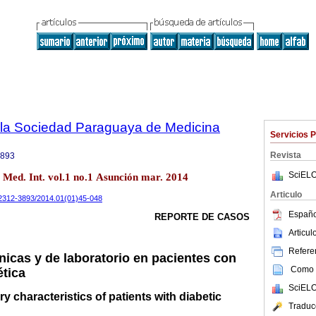
e la Sociedad Paraguaya de Medicina
Servicios 
Revista
3893
SciELO
. Med. Int. vol.1 no.1 Asunción mar. 2014
Articulo
i/2312-3893/2014.01(01)45-048
Españo
REPORTE DE CASOS
Articu
Referen
ínicas y de laboratorio en pacientes con
Como c
ética
SciELO
ry characteristics of patients with diabetic
Traduc