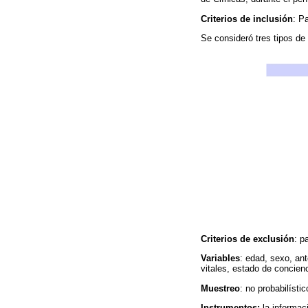
Criterios de inclusión
: P
Se consideró tres tipos 
Criterios de exclusión
: p
Variables
: edad, sexo, an
vitales, estado de concienci
Muestreo
: no probabilíst
Instrumentos:
la informaci