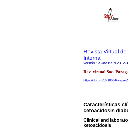
Revista Virtual d
Interna
versión On-line
ISSN
2312-
Rev. virtual Soc. Parag
https://doi.org/10.18004/rvspm
Características cl
cetoacidosis diab
Clinical and laborato
ketoacidosis