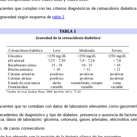
acientes que cumplan con las criterios diagnósticos de cetoacidosis diabétic
de gravedad según esquema de
tabla 1
.
acientes que no contaban con datos de laboratorio relevantes como gasometría
tecedentes de diagnóstico y tipo de diabetes, presencia o ausencia de factore
a, datos de laboratorio: glicemia, cetonuria, gases arteriales, electrolitos sér
ico, de casos consecutivos
ón fue obtenida con la revisión de la historia clínica de los pacientes.