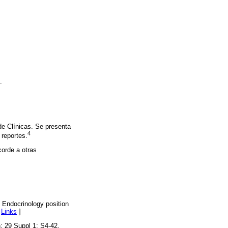
.
de Clínicas. Se presenta
4
 reportes.
corde a otras
 Endocrinology position
[
Links
]
; 29 Suppl 1: S4-42.