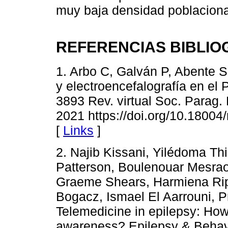
muy baja densidad poblaciona
REFERENCIAS BIBLIO
1. Arbo C, Galván P, Abente S
y electroencefalografía en el
3893 Rev. virtual Soc. Parag. 
2021 https://doi.org/10.1800
[
Links
]
2. Najib Kissani, Yilédoma Th
Patterson, Boulenouar Mesra
Graeme Shears, Harmiena Riph
Bogacz, Ismael El Aarrouni, 
Telemedicine in epilepsy: Ho
awareness? Epilepsy & Behavi