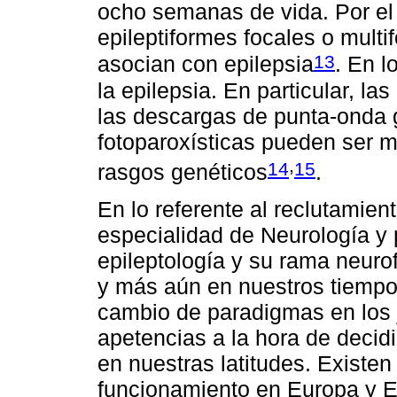
ocho semanas de vida. Por el 
epileptiformes focales o multi
13
asocian con epilepsia
. En l
la epilepsia. En particular, l
las descargas de punta-onda 
fotoparoxísticas pueden ser 
,
14
15
rasgos genéticos
.
En lo referente al reclutamien
especialidad de Neurología y 
epileptología y su rama neuro
y más aún en nuestros tiempos
cambio de paradigmas en los 
apetencias a la hora de decid
en nuestras latitudes. Existen
funcionamiento en Europa y E