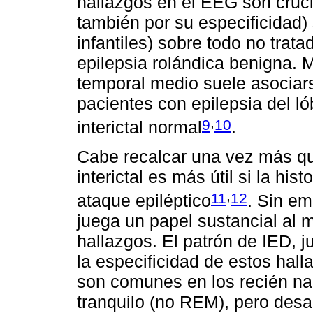
hallazgos en el EEG son cruci
también por su especificidad
infantiles) sobre todo no trat
epilepsia rolándica benigna. M
temporal medio suele asociars
pacientes con epilepsia del l
,
9
10
interictal normal
.
Cabe recalcar una vez más qu
interictal es más útil si la his
,
11
12
ataque epiléptico
. Sin em
juega un papel sustancial al 
hallazgos. El patrón de IED, j
la especificidad de estos hal
son comunes en los recién na
tranquilo (no REM), pero desa