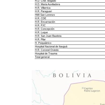
H.D. Cnel. Bogado
H.D. Maria Auxiliadora
H.R. Villarrica
H.R. Paraguari
HMI San Lorenzo
H.R. CDE
H.R. Encarnación
H.R. PJC
H.R. Concepción
H.R. Luque
H.R. San Juan Bautista
H.R. Pilar
H. Psiquiátrico
Hospital Nacional de Itauguá
H.R. Coronel Oviedo
Hospital de Trauma
Total general