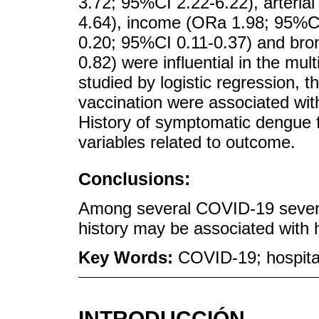
3.72; 95%CI 2.22-6.22), arteria
4.64), income (ORa 1.98; 95%CI
0.20; 95%CI 0.11-0.37) and bro
0.82) were influential in the mul
studied by logistic regression, 
vaccination were associated with
History of symptomatic dengue 
variables related to outcome.
Conclusions:
Among several COVID-19 severi
history may be associated with h
Key Words:
COVID-19; hospita
INTRODUCCIÓN