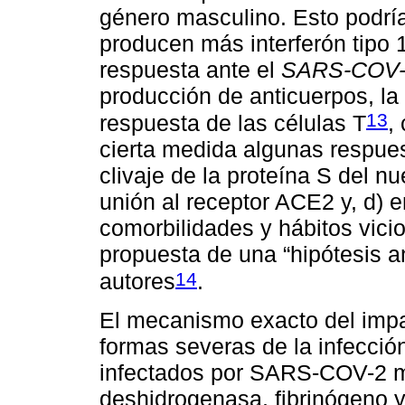
género masculino. Esto podría
producen más interferón tipo 1
respuesta ante el
SARS-COV-
producción de anticuerpos, la
13
respuesta de las células T
,
cierta medida algunas respues
clivaje de la proteína S del n
unión al receptor ACE2 y, d) 
comorbilidades y hábitos vici
propuesta de una “hipótesis 
14
autores
.
El mecanismo exacto del impac
formas severas de la infecció
infectados por SARS-COV-2 m
deshidrogenasa, fibrinógeno y