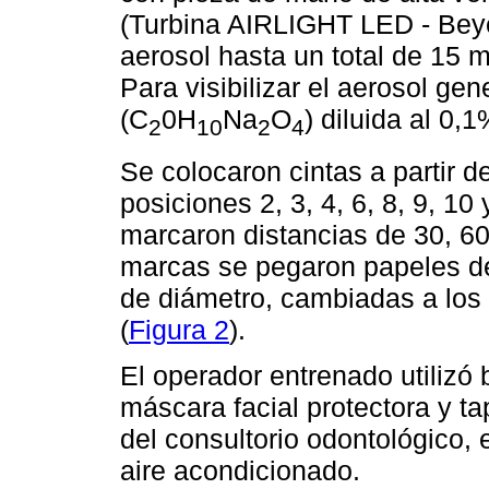
(Turbina AIRLIGHT LED - Beye
aerosol hasta un total de 15 m
Para visibilizar el aerosol gen
(C
0H
Na
O
) diluida al 0,1
2
10
2
4
Se colocaron cintas a partir d
posiciones 2, 3, 4, 6, 8, 9, 10
marcaron distancias de 30, 60
marcas se pegaron papeles de f
de diámetro, cambiadas a los
(
Figura 2
).
El operador entrenado utilizó
máscara facial protectora y t
del consultorio odontológico, 
aire acondicionado.