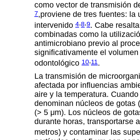
como vector de transmisión d
7
,proviene de tres fuentes: la 
,
,
4
8
9
intervenido
. Cabe resalta
combinadas como la utilizaci
antimicrobiano previo al proc
significativamente el volumen
,
10
11
odontológico
.
La transmisión de microorgan
afectada por influencias ambi
aire y la temperatura. Cuando
denominan núcleos de gotas 
(> 5 μm). Los núcleos de got
durante horas, transportarse a
metros) y contaminar las super