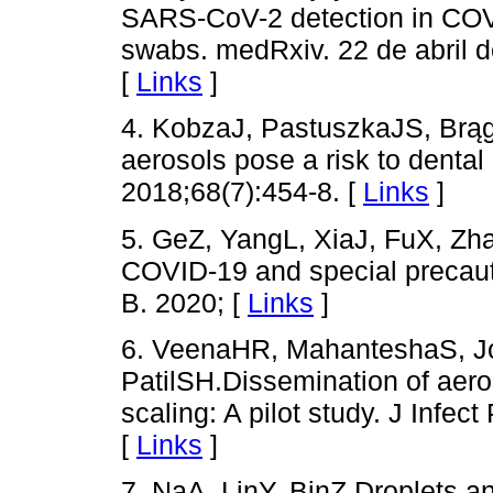
SARS-CoV-2 detection in COV
swabs. medRxiv. 22 de abril 
[
Links
]
4. KobzaJ, PastuszkaJS, Brą
aerosols pose a risk to denta
2018;68(7):454-8. [
Links
]
5. GeZ, YangL, XiaJ, FuX, Zha
COVID-19 and special precauti
B. 2020; [
Links
]
6. VeenaHR, MahanteshaS, J
PatilSH.Dissemination of aeros
scaling: A pilot study. J Infec
[
Links
]
7. NaA, LinY, BinZ.Droplets an