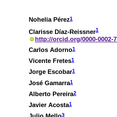
1
Nohelia Pérez
1
Clarisse Díaz-Reissner
http://orcid.org/0000-0002-
1
Carlos Adorno
1
Vicente Fretes
1
Jorge Escobar
1
José Gamarra
2
Alberto Pereira
1
Javier Acosta
3
Julio Mello