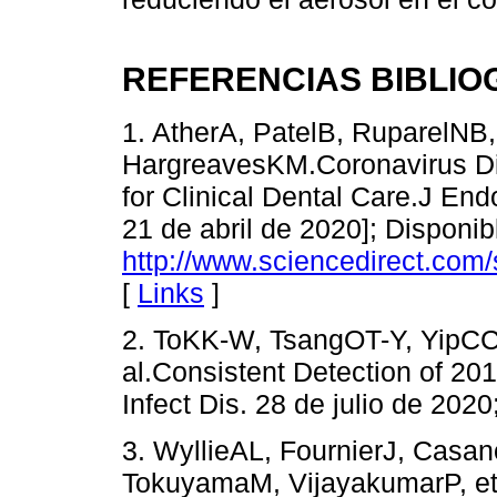
REFERENCIAS BIBLIO
1. AtherA, PatelB, RuparelNB
HargreavesKM.Coronavirus Di
for Clinical Dental Care.J Endo
21 de abril de 2020]; Disponib
http://www.sciencedirect.com
[
Links
]
2. ToKK-W, TsangOT-Y, YipC
al.Consistent Detection of 201
Infect Dis. 28 de julio de 2020
3. WyllieAL, FournierJ, Cas
TokuyamaM, VijayakumarP, et a