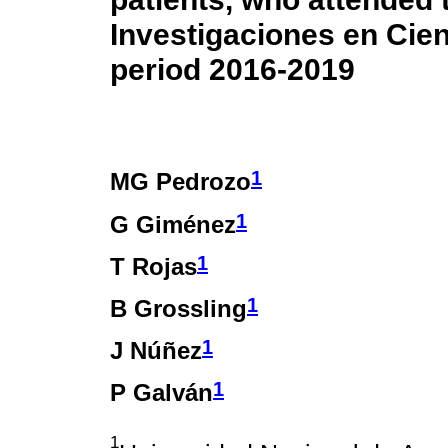
Investigaciones en Cien
period 2016-2019
1
MG Pedrozo
1
G Giménez
1
T Rojas
1
B Grossling
1
J Núñez
1
P Galván
1