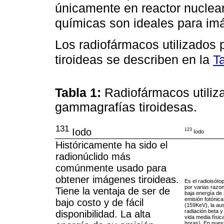
únicamente en reactor nuclear)
químicas son ideales para i
Los radiofármacos utilizados 
tiroideas se describen en la
T
Tabla 1:
Radiofármacos utiliza
gammagrafías tiroidesas.
131
Iodo
123
Iodo
Históricamente ha sido el
radionúclido más
comúnmente usado para
obtener imágenes tiroideas.
Es el radioisótop
por varias razon
Tiene la ventaja de ser de
baja energía de
emisión fotónica
bajo costo y de fácil
(159KeV), la au
radiación beta y
disponibilidad. La alta
vida media físic
horas). En nues