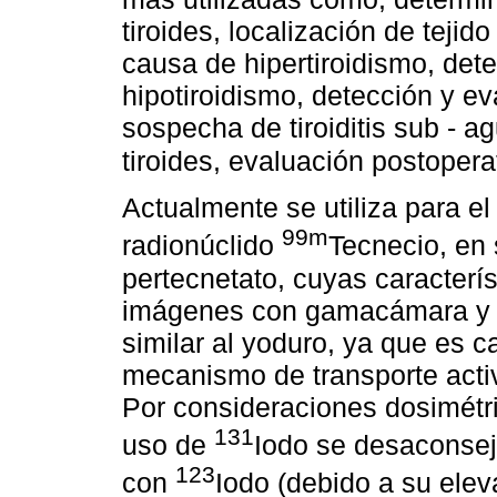
tiroides, localización de tejid
causa de hipertiroidismo, det
hipotiroidismo, detección y ev
sospecha de tiroiditis sub - 
tiroides, evaluación postopera
Actualmente se utiliza para el
99m
radionúclido
Tecnecio, en 
pertecnetato, cuyas caracterís
imágenes con gamacámara y 
similar al yoduro, ya que es ca
mecanismo de transporte acti
Por consideraciones dosimétri
131
uso de
Iodo se desaconse
123
con
Iodo (debido a su ele