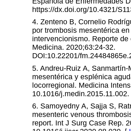
Española de Enfermedades Di
https://dx.doi.org/10.4321/S
4. Zenteno B, Cornelio Rodríg
por trombosis mesentérica en p
intervencionismo. Reporte de 
Medicina. 2020;63:24-32.
DOI:10.22201/fm.24484865e.2
5. Andreu-Ruiz A, Sanmartín-
mesentérica y esplénica aguda 
locorregional. Medicina Intens
10.1016/j.medin.2015.11.002.
6. Samoyedny A, Sajja S, Ratn
mesenteric venous thrombosis 
report. Int J Surg Case Rep. 