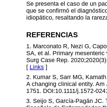
Se presenta el caso de un pac
que se confirmó el diagnósti
idiopático, resaltando la rare
REFERENCIAS
1. Marconato R, Nezi G, Capov
SA, et al. Primary mesenteric 
Surg Case Rep. 2020;2020(3):r
[
Links
]
2. Kumar S, Sarr MG, Kamath
A changing clinical entity. Am
1751. DOI:10.1111/j.1572-024
3. Seijo S, García-Pagán JC. 