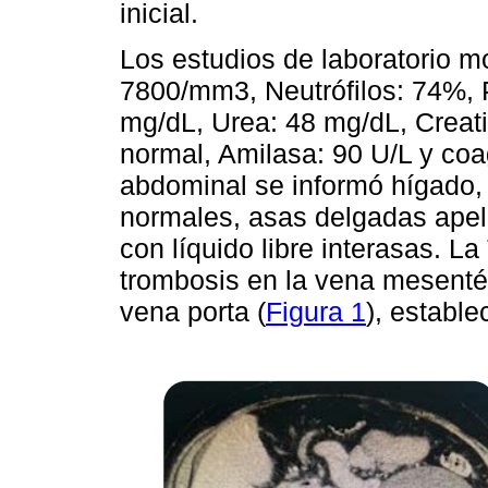
inicial.
Los estudios de laboratorio m
7800/mm3, Neutrófilos: 74%,
mg/dL, Urea: 48 mg/dL, Creati
normal, Amilasa: 90 U/L y coa
abdominal se informó hígado, 
normales, asas delgadas ape
con líquido libre interasas. L
trombosis en la vena mesentéri
vena porta (
Figura 1
), establ