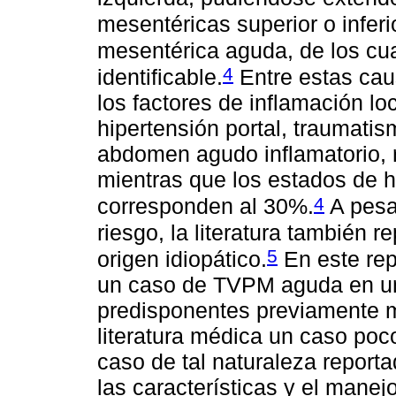
mesentéricas superior o inferi
mesentérica aguda, de los cua
4
identificable.
Entre estas cau
los factores de inflamación lo
hipertensión portal, traumat
abdomen agudo inflamatorio, 
mientras que los estados de h
4
corresponden al 30%.
A pesar
riesgo, la literatura también 
5
origen idiopático.
En este repo
un caso de TVPM aguda en un 
predisponentes previamente 
literatura médica un caso poco
caso de tal naturaleza report
las características y el mane