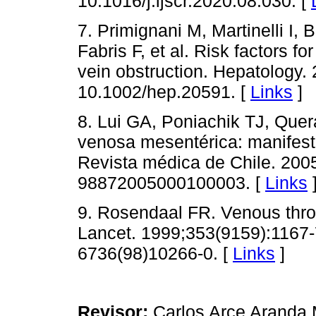
10.1016/j.ijscr.2020.08.030. [
7. Primignani M, Martinelli I, B
Fabris F, et al. Risk factors fo
vein obstruction. Hepatology.
10.1002/hep.20591. [
Links
]
8. Lui GA, Poniachik TJ, Qu
venosa mesentérica: manifesta
Revista médica de Chile. 200
98872005000100003. [
Links
9. Rosendaal FR. Venous thro
Lancet. 1999;353(9159):1167-
6736(98)10266-0. [
Links
]
Revisor:
Carlos Arce Aranda