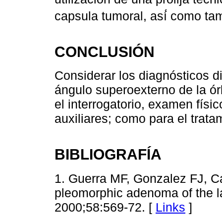
capsula tumoral, así́ como ta
CONCLUSIÓN
Considerar los diagnósticos d
ángulo superoexterno de la órb
el interrogatorio, examen fís
auxiliares; como para el trat
BIBLIOGRAFÍA
1. Guerra MF, Gonzalez FJ, 
pleomorphic adenoma of the la
2000;58:569-72. [
Links
]