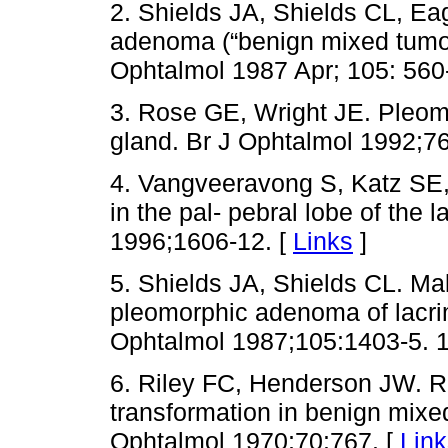
2. Shields JA, Shields CL, Ea
adenoma (“benign mixed tumor”
Ophtalmol 1987 Apr; 105: 560
3. Rose GE, Wright JE. Pleom
gland. Br J Ophtalmol 1992;7
4. Vangveeravong S, Katz SE,
in the pal- pebral lobe of the
1996;1606-12. [
Links
]
5. Shields JA, Shields CL. Ma
pleomorphic adenoma of lacrim
Ophtalmol 1987;105:1403-5. 1
6. Riley FC, Henderson JW. Re
transformation in benign mixe
Ophtalmol 1970;70:767. [
Link