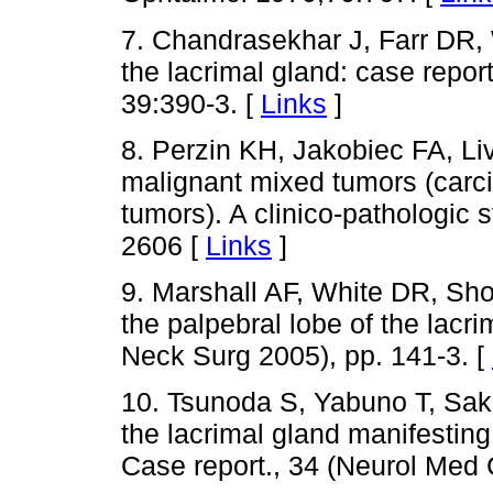
7. Chandrasekhar J, Farr DR
the lacrimal gland: case repor
39:390-3. [
Links
]
8. Perzin KH, Jakobiec FA, Liv
malignant mixed tumors (carc
tumors). A clinico-pathologic 
2606 [
Links
]
9. Marshall AF, White DR, S
the palpebral lobe of the lacr
Neck Surg 2005), pp. 141-3. [
10. Tsunoda S, Yabuno T, Sak
the lacrimal gland manifestin
Case report., 34 (Neurol Med 