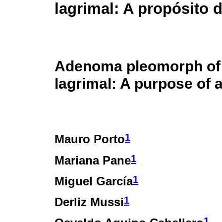
lagrimal: A propósito 
Adenoma pleomorph of 
lagrimal: A purpose of 
1
Mauro Porto
1
Mariana Pane
1
Miguel García
1
Derliz Mussi
1