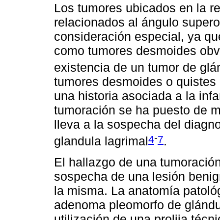
Los tumores ubicados en la reg
relacionados al ángulo super
consideración especial, ya q
como tumores desmoides obvia
existencia de un tumor de glá
tumores desmoides o quistes
una historia asociada a la inf
tumoración se ha puesto de ma
lleva a la sospecha del diagno
-
4
7
glandula lagrimal
.
El hallazgo de una tumoración 
sospecha de una lesión benigna
la misma. La anatomía patológ
adenoma pleomorfo de glándul
utilización de una prolija técn