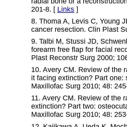
radial bone or a reconstructio
201-8. [
Links
]
8. Thoma A, Levis C, Young JE
cancer resection. Clin Plast S
9. Talbi M, Stussi JD, Schwen
forearm free flap for facial rec
Plast Reconstr Surg 2000; 106
10. Avery CM. Review of the radia
it facing extinction? Part one: 
Maxillofac Surg 2010; 48: 245
11. Avery CM. Review of the radi
extinction? Part two: osteocuta
Maxillofac Surg 2010; 48: 253
12. Kajikawa A, Ueda K, Mochi