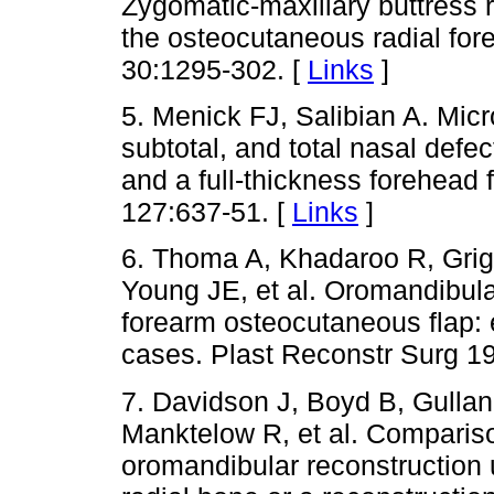
Zygomatic-maxillary buttress r
the osteocutaneous radial for
30:1295-302. [
Links
]
5. Menick FJ, Salibian A. Micr
subtotal, and total nasal defec
and a full-thickness forehead 
127:637-51. [
Links
]
6. Thoma A, Khadaroo R, Grig
Young JE, et al. Oromandibular
forearm osteocutaneous flap: 
cases. Plast Reconstr Surg 19
7. Davidson J, Boyd B, Gullan
Manktelow R, et al. Comparison
oromandibular reconstruction u