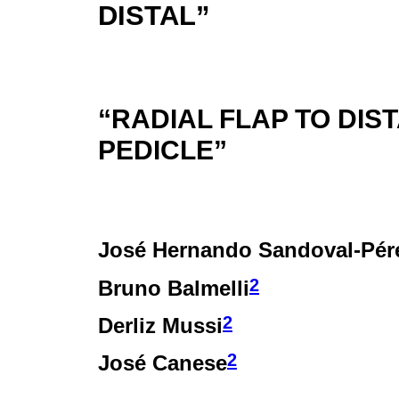
DISTAL”
“RADIAL FLAP TO DIS
PEDICLE”
José Hernando Sandoval-Pér
2
Bruno Balmelli
2
Derliz Mussi
2
José Canese