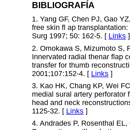
BIBLIOGRAFÍA
1. Yang GF, Chen PJ, Gao YZ, 
free skin fl ap transplantation
Surg 1997; 50: 162-5. [
Links
]
2. Omokawa S, Mizumoto S, Fuk
Innervated radial thenar flap 
transfer for thumb reconstruct
2001;107:152-4. [
Links
]
3. Kao HK, Chang KP, Wei FC
medial sural artery perforator f
head and neck reconstructions
1125-32. [
Links
]
4. Andrades P, Rosenthal EL,