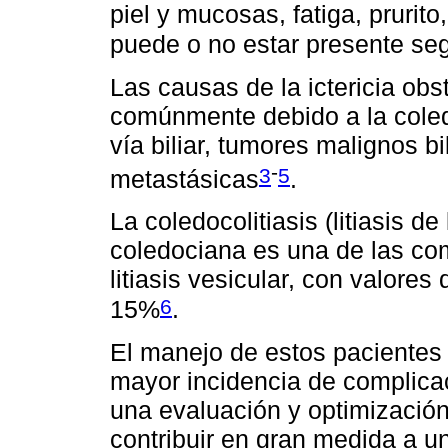
piel y mucosas, fatiga, prurito
puede o no estar presente se
Las causas de la ictericia obs
comúnmente debido a la coledo
vía biliar, tumores malignos 
-
3
5
metastásicas
.
La coledocolitiasis (litiasis de l
coledociana es una de las co
litiasis vesicular, con valores
6
15%
.
El manejo de estos pacientes
mayor incidencia de complica
una evaluación y optimizació
contribuir en gran medida a un