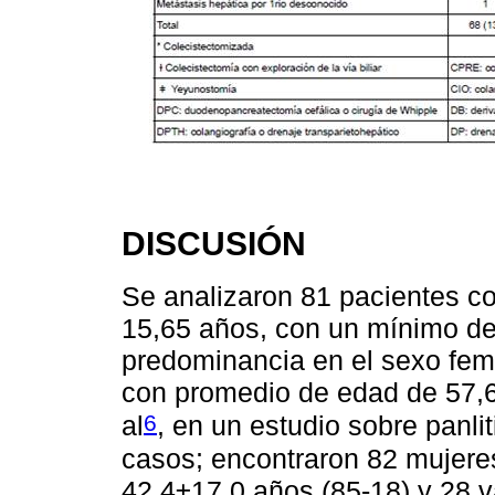
DISCUSIÓN
Se analizaron 81 pacientes c
15,65 años, con un mínimo d
predominancia en el sexo feme
con promedio de edad de 57,6
6
al
, en un estudio sobre panli
casos; encontraron 82 mujere
42,4±17,0 años (85-18) y 28 