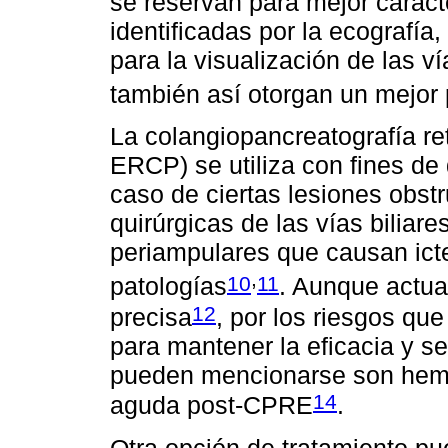
se reservan para mejor caract
identificadas por la ecografía
para la visualización de las vía
también así otorgan un mejo
La colangiopancreatografía r
ERCP) se utiliza con fines de
caso de ciertas lesiones obst
quirúrgicas de las vías biliare
periampulares que causan icter
,
10
11
patologías
. Aunque actua
12
precisa
, por los riesgos que
para mantener la eficacia y s
pueden mencionarse son hemor
14
aguda post-CPRE
.
Otra opción de tratamiento pu