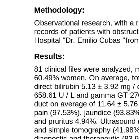
Methodology:
Observational research, with a re
records of patients with obstruct
Hospital "Dr. Emilio Cubas "fr
Results:
81 clinical files were analyzed,
60.49% women. On average, total
direct bilirubin 5.13 ± 3.92 mg /
658.61 U / L and gamma GT 270
duct on average of 11.64 ± 5.7
pain (97.53%), jaundice (93.83%
and pruritus 4.94%. Ultrasound
and simple tomography (41.98%)
diagnostic and therapeutic (83.