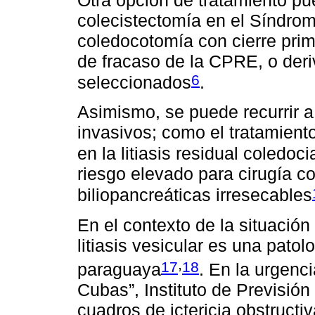
colecistectomía en el Síndrom
coledocotomía con cierre prima
de fracaso de la CPRE, o deriv
6
seleccionados
.
Asimismo, se puede recurrir 
invasivos; como el tratamient
en la litiasis residual coledoc
riesgo elevado para cirugía c
biliopancreáticas irresecables
En el contexto de la situació
litiasis vesicular es una patol
,
17
18
paraguaya
. En la urgenci
Cubas”, Instituto de Previsión
cuadros de ictericia obstructi