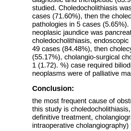
studied. Choledocholithiasis wa
cases (71.60%), then the choled
pathologies in 5 cases (5.65%).
neoplasic jaundice was pancreat
choledocholithiasis, endoscopic
49 cases (84.48%), then cholec
(55.17%), cholangio-surgical c
1 (1.72). %) case required bilio
neoplasms were of palliative m
Conclusion:
the most frequent cause of obstr
this study is choledocholithiasi
definitive treatment, cholangiog
intraoperative cholangiography