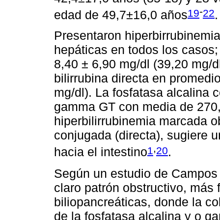
-
19
22
edad de 49,7±16,0 años
.
Presentaron hiperbirrubinemia
hepáticas en todos los casos; 
8,40 ± 6,90 mg/dl (39,20 mg/dl
bilirrubina directa en promedi
mg/dl). La fosfatasa alcalina
gamma GT con media de 270,5
hiperbilirrubinemia marcada o
conjugada (directa), sugiere un
,
1
20
hacia el intestino
.
Según un estudio de Campos 
claro patrón obstructivo, más 
biliopancreáticas, donde la co
de la fosfatasa alcalina y o 