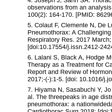
observations from an analysi
100(2): 164-170. [PMID: 8629
5. Colaut F, Clemente N, De L
Pneumothorax: A Challenging 
Respiratory Res. 2017 March; 
[doi:10.17554/j.issn.2412-242
6. Lalani S, Black A, Hodge M
Therapy as a Treatment for 
Report and Review of Hormon
2017;-(-):1-5. [doi: 10.1016/j.
7. Hiyama N, Sasabuchi Y, Jo 
al. The threepeaks in age dist
pneumothorax: a nationwideda
Cardiothorac Surg 2018; [doi: