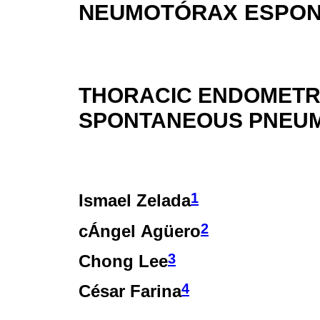
NEUMOTÓRAX ESPO
THORACIC ENDOMETR
SPONTANEOUS PNEU
1
Ismael Zelada
2
cÁngel Agüero
3
Chong Lee
4
César Farina