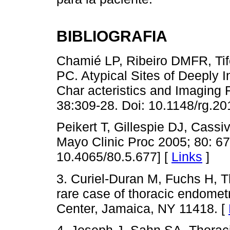
BIBLIOGRAFIA
Chamié LP, Ribeiro DMFR, Tif
PC. Atypical Sites of Deeply In
Char acteristics and Imaging 
38:309-28. Doi: 10.1148/rg.2
Peikert T, Gillespie DJ, Cass
Mayo Clinic Proc 2005; 80: 6
10.4065/80.5.677] [
Links
]
3. Curiel-Duran M, Fuchs H, 
rare case of thoracic endomet
Center, Jamaica, NY 11418. [
4. Joseph J, Sahn SA. Thorac