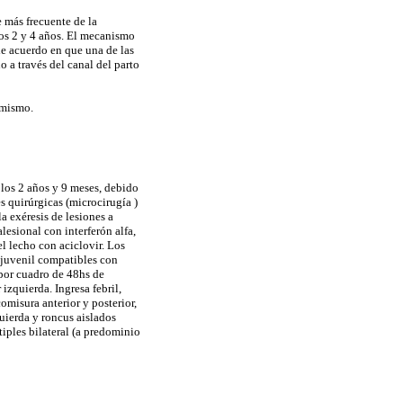
 más frecuente de la
los 2 y 4 años. El mecanismo
de acuerdo en que una de las
o a través del canal del parto
 mismo.
 los 2 años y 9 meses, debido
s quirúrgicas (microcirugía )
a exéresis de lesiones a
lesional con interferón alfa,
l lecho con aciclovir. Los
 juvenil compatibles con
 por cuadro de 48hs de
izquierda. Ingresa febril,
comisura anterior y posterior,
uierda y roncus aislados
iples bilateral (a predominio