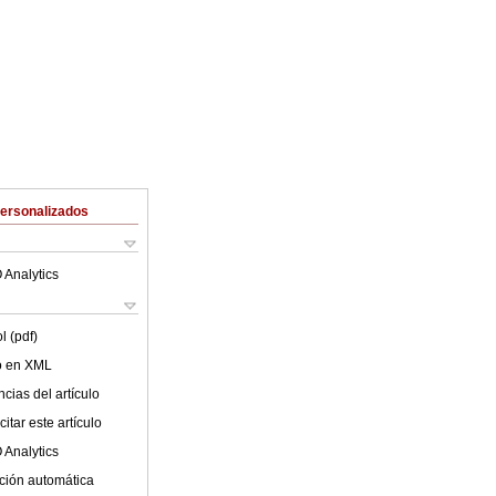
Personalizados
 Analytics
l (pdf)
lo en XML
cias del artículo
itar este artículo
 Analytics
ción automática