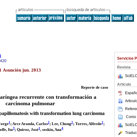
a
Servicios 
0420
Revista
.1 Asunción jun. 2013
SciELO
Articulo
Reporte de caso
Españo
laríngea recurrente con transformación a
Articu
carcinoma pulmonar
Referen
papillomatosis with transformation lung carcinoma
Como c
1
2
2
2
 Jorge
; Arce Aranda, Carlos
; Lee, Chong
; Torres, Alfredo
;
SciELO
3
1
4
offe, Ita
; Quiroz, José
, soskin, Ana
Traduc