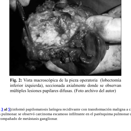
.
3
al
5
)
informó papilomatosis laríngea recidivante con transformación maligna a 
a pulmonar. se observó carcinoma escamoso infiltrante en el parénquima pulmonar c
acompañado de metástasis ganglionar.