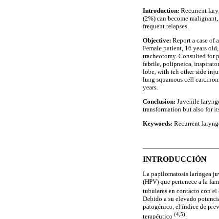
Introduction:
Recurrent lar
(2%) can become malignant, 
frequent relapses.
Objective:
Report a case of 
Female patient, 16 years old
tracheotomy. Consulted for pr
febrile, polipneica, inspirat
lobe, with teh other side in
lung squamous cell carcinoma 
years.
Conclusion:
Juvenile larynge
transformation but also for i
Keywords:
Recurrent laryng
INTRODUCCIÓN
La papilomatosis laríngea ju
(HPV) que pertenece a la fam
tubulares en contacto con el 
Debido a su elevado potenci
patogénico, el índice de pre
(4,5)
terapéutico
.