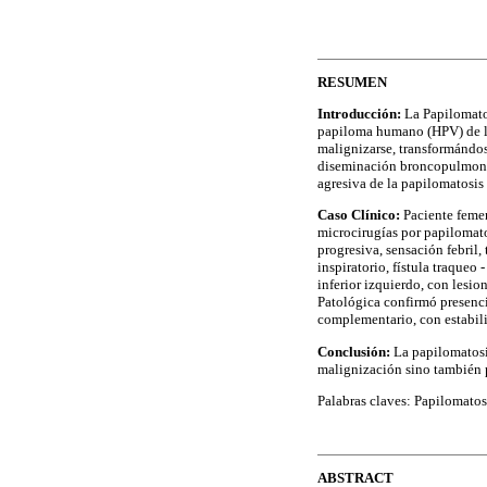
RESUMEN
Introducción:
La Papilomato
papiloma humano (HPV) de l
malignizarse, transformándos
diseminación broncopulmonar
agresiva de la papilomatosis
Caso Clínico:
Paciente feme
microcirugías por papilomato
progresiva, sensación febril,
inspiratorio, fístula traqueo
inferior izquierdo, con lesi
Patológica confirmó presenc
complementario, con estabiliz
Conclusión:
La papilomatosis
malignización sino también p
Palabras claves: Papilomatos
ABSTRACT