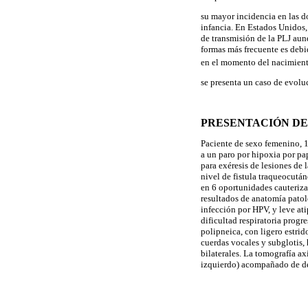
su mayor incidencia en las d
infancia. En Estados Unidos,
de transmisión de la PLJ aun
formas más frecuente es debid
en el momento del nacimient
se presenta un caso de evolu
PRESENTACIÓN DE
Paciente de sexo femenino, 1
a un paro por hipoxia por pa
para exéresis de lesiones de 
nivel de fistula traqueocután
en 6 oportunidades cauteriza
resultados de anatomía patol
infección por HPV, y leve ati
dificultad respiratoria progr
polipneica, con ligero estrid
cuerdas vocales y subglotis,
bilaterales. La tomografía a
izquierdo) acompañado de d