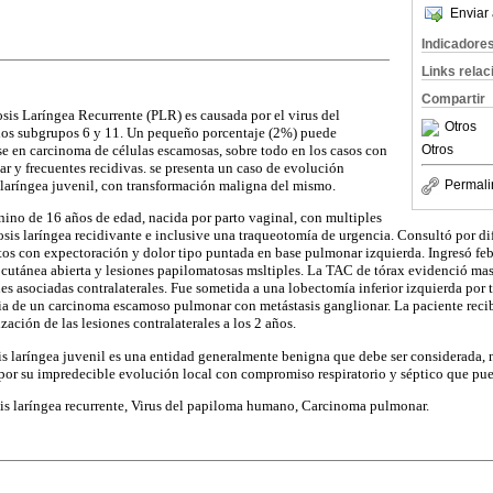
Enviar 
Indicadore
Links rela
Compartir
sis Laríngea Recurrente (PLR) es causada por el virus del
Otros
os subgrupos 6 y 11. Un pequeño porcentaje (2%) puede
Otros
e en carcinoma de células escamosas, sobre todo en los casos con
 y frecuentes recidivas. se presenta un caso de evolución
 laríngea juvenil, con transformación maligna del mismo.
Permali
nino de 16 años de edad, nacida por parto vaginal, con multiples
sis laríngea recidivante e inclusive una traqueotomía de urgencia. Consultó por dif
 tos con expectoración y dolor tipo puntada en base pulmonar izquierda. Ingresó febr
 - cutánea abierta y lesiones papilomatosas msltiples. La TAC de tórax evidenció ma
ones asociadas contralaterales. Fue sometida a una lobectomía inferior izquierda po
ia de un carcinoma escamoso pulmonar con metástasis ganglionar. La paciente reci
ación de las lesiones contralaterales a los 2 años.
 laríngea juvenil es una entidad generalmente benigna que debe ser considerada, 
or su impredecible evolución local con compromiso respiratorio y séptico que pue
is laríngea recurrente, Virus del papiloma humano, Carcinoma pulmonar.