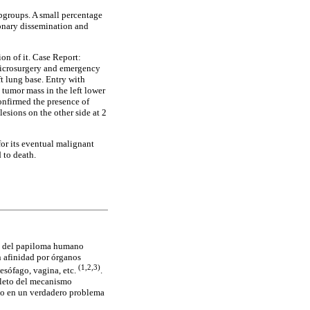
bgroups. A small percentage
onary dissemination and
on of it. Case Report:
 microsurgery and emergency
ft lung base. Entry with
 tumor mass in the left lower
onfirmed the presence of
esions on the other side at 2
for its eventual malignant
 to death.
us del papiloma humano
n afinidad por órganos
(1,2,3)
 esófago, vagina, etc.
.
pleto del mecanismo
ido en un verdadero problema