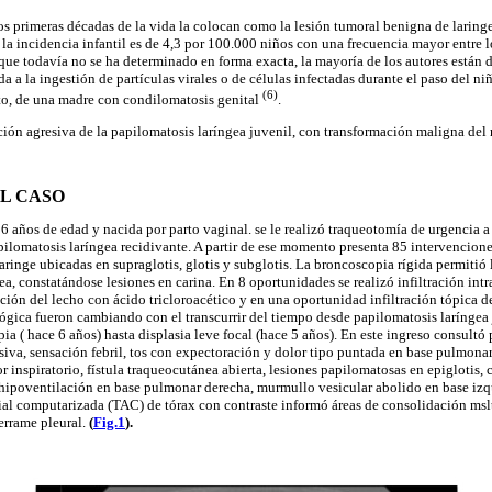
os primeras décadas de la vida la colocan como la lesión tumoral benigna de laringe
 la incidencia infantil es de 4,3 por 100.000 niños con una frecuencia mayor entre 
que todavía no se ha determinado en forma exacta, la mayoría de los autores están 
a a la ingestión de partículas virales o de células infectadas durante el paso del niñ
(6)
o, de una madre con condilomatosis genital
.
ción agresiva de la papilomatosis laríngea juvenil, con transformación maligna del
L CASO
6 años de edad y nacida por parto vaginal. se le realizó traqueotomía de urgencia a
pilomatosis laríngea recidivante. A partir de ese momento presenta 85 intervencione
laringe ubicadas en supraglotis, glotis y subglotis. La broncoscopia rígida permitió l
ea, constatándose lesiones en carina. En 8 oportunidades se realizó infiltración intra
ción del lecho con ácido tricloroacético y en una oportunidad infiltración tópica de
ógica fueron cambiando con el transcurrir del tiempo desde papilomatosis laríngea
pia ( hace 6 años) hasta displasia leve focal (hace 5 años). En este ingreso consultó
esiva, sensación febril, tos con expectoración y dolor tipo puntada en base pulmonar 
or inspiratorio, fístula traqueocutánea abierta, lesiones papilomatosas en epiglotis, 
 hipoventilación en base pulmonar derecha, murmullo vesicular abolido en base izq
xial computarizada (TAC) de tórax con contraste informó áreas de consolidación mslt
errame pleural.
(
Fig.1
).