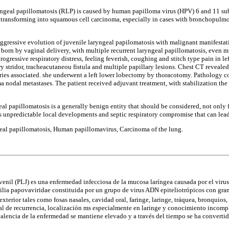
yngeal papillomatosis (RLP) is caused by human papilloma virus (HPV) 6 and 11 su
transforming into squamous cell carcinoma, especially in cases with bronchopulm
aggressive evolution of juvenile laryngeal papilomatosis with malignant manifestati
, born by vaginal delivery, with multiple recurrent laryngeal papillomatosis, even
ogressive respiratory distress, feeling feverish, coughing and stitch type pain in le
ory stridor, tracheacutaneou fistula and multiple papillary lesions. Chest CT revealed
juries associated. she underwent a left lower lobectomy by thoracotomy. Pathology c
nodal metastases. The patient received adjuvant treatment, with stabilization the l
al papillomatosis is a generally benign entity that should be considered, not only 
ts unpredictable local developments and septic respiratory compromise that can lead
eal papillomatosis, Human papillomavirus, Carcinoma of the lung.
venil (PLJ) es una enfermedad infecciosa de la mucosa laríngea causada por el vir
ilia papovaviridae constituida por un grupo de virus ADN epiteliotrópicos con gra
exterior tales como fosas nasales, cavidad oral, faringe, laringe, tráquea, bronquios,
al de recurrencia, localización ms especialmente en laringe y conocimiento incom
valencia de la enfermedad se mantiene elevado y a través del tiempo se ha convert