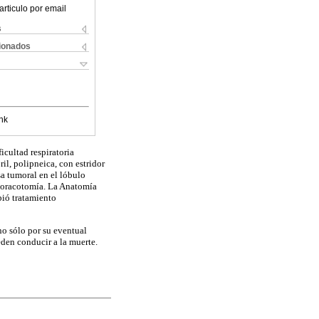
articulo por email
s
cionados
nk
icultad respiratoria
il, polipneica, con estridor
sa tumoral en el lóbulo
r toracotomía. La Anatomía
bió tratamiento
no sólo por su eventual
den conducir a la muerte.