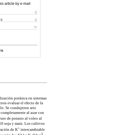
is article by e-mail
ks
nk
lización potásica en sistemas
ron evaluar el efecto de la
elo. Se condujeron seis
 completamente al azar con
ruro de potasio al voleo al
10 soja y maíz. Los cultivos
+
ración de K
intercambiable
-1