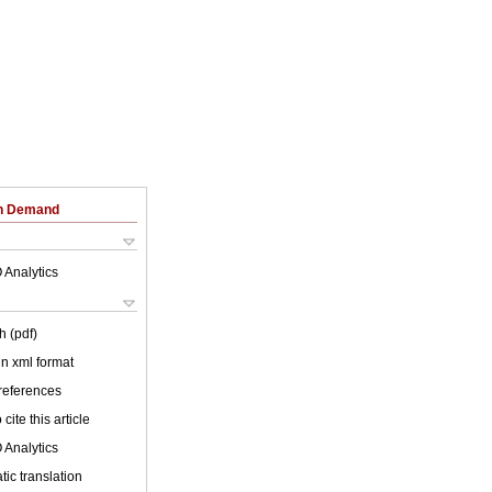
on Demand
 Analytics
h (pdf)
 in xml format
 references
cite this article
 Analytics
ic translation