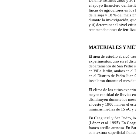
Durante los años 2009 y 201
el apoyo financiero del Ins
fincas de agricultores en l
de la soja y 18 % del maíz pr
durante la investigación, que
y ii) determinar el nivel crít
recomendaciones de fertiliza
MATERIALES Y M
El área de estudio abarcó tr
experimentos, uno en el distr
departamento de San Pedro se
en Villa Jardín, ambos en el
en el Distrito de Pedro Juan
instalaron durante el mes de
El clima de los sitios exper
mayor cantidad de lluvias en
disminuyen durante los meses
al oeste y 1900 mm en el est
mínimas medias de 15 oC y 
En Caaguazú y San Pedro, lo
(López et al. 1995). En Caag
franco arcillo arenosa. En S
con textura superficial franco