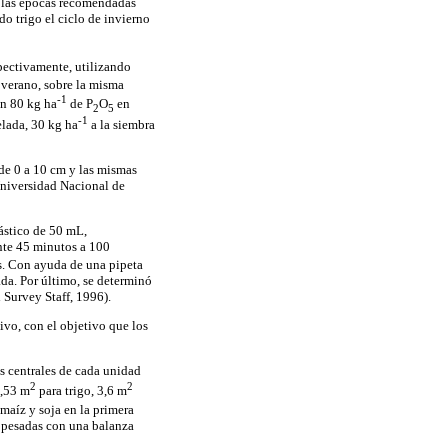
en las épocas recomendadas
o trigo el ciclo de invierno
spectivamente, utilizando
e verano, sobre la misma
-1
on 80 kg ha
de P
O
en
2
5
-1
elada, 30 kg ha
a la siembra
 de 0 a 10 cm y las mismas
 Universidad Nacional de
lástico de 50 mL,
nte 45 minutos a 100
s. Con ayuda de una pipeta
ada. Por último, se determinó
 Survey Staff, 1996).
ivo, con el objetivo que los
as centrales de cada unidad
2
2
1,53 m
para trigo, 3,6 m
maíz y soja en la primera
y pesadas con una balanza