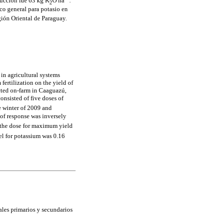
ducción fue 63 kg K
O ha
.
2
ico general para potasio en
gión Oriental de Paraguay.
 in agricultural systems
fertilization on the yield of
ucted on-farm in Caaguazú,
nsisted of five doses of
e winter of 2009 and
of response was inversely
 the dose for maximum yield
vel for potassium was 0.16
ales primarios y secundarios