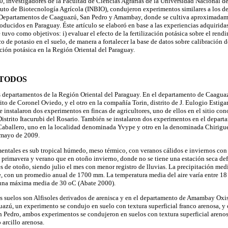
0, investigadores de la Facultad de Ciencias Agrarias de la Universidad Nacional
tituto de Biotecnología Agrícola (INBIO), condujeron experimentos similares a lo
os Departamentos de Caaguazú, San Pedro y Amambay, donde se cultiva aproximadame
oducidos en Paraguay. Éste artículo se elaboró en base a las experiencias adquirida
 tuvo como objetivos: i) evaluar el efecto de la fertilización potásica sobre el rendi
ico de potasio en el suelo, de manera a fortalecer la base de datos sobre calibración d
ción potásica en la Región Oriental del Paraguay.
ÉTODOS
es departamentos de la Región Oriental del Paraguay. En el departamento de Caaguaz
ito de Coronel Oviedo, y el otro en la compañía Torin, distrito de J. Eulogio Estiga
 instalaron dos experimentos en fincas de agricultores, uno de ellos en el sitio c
 Distrito Itacurubi del Rosario. También se instalaron dos experimentos en el dep
 Caballero, uno en la localidad denominada Yvype y otro en la denominada Chirigue
 mayo de 2009.
imentales es sub tropical húmedo, meso térmico, con veranos cálidos e inviernos con
 primavera y verano que en otoño invierno, donde no se tiene una estación seca def
 de otoño, siendo julio el mes con menor registro de lluvias. La precipitación me
e, con un promedio anual de 1700 mm. La temperatura media del aire varía entre 18
una máxima media de 30 oC (Abate 2000).
s suelos son Alfisoles derivados de arenisca y en el departamento de Amambay Oxis
uazú, un experimento se condujo en suelo con textura superficial franco arenosa, y 
an Pedro, ambos experimentos se condujeron en suelos con textura superficial aren
 arcillo arenosa.