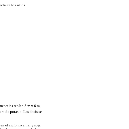
cta en los sitios
mentales tenían 5 m x 6 m,
uro de potasio. Las dosis se
en el ciclo invernal y soja