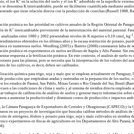
io, el ion K
en la solución del suelo y el ion K
adsorbido en la superficie externa 
ón se denomina K intercambiable, puede ser fácilmente cuantificada mediante análisi
trado que tiene relación directa con la producción de cosechas (Russell 1988, Ra
zación potásica no fue prioridad en cultivos anuales de la Región Oriental de Paragu
+
ión de K
intercambiable proveniente de la meteorización del material parental. Fa
-1
 analizadas entre 1980 y 2002 presentaban niveles de K superior a 0,19 cmol
kg
c
 rendimientos obtenidos en los últimos años y la escasa restitución de potasio, pue
tásica en numerosos suelos. Wendling (2005) y Barreto (2008) constataron falta de r
lización potásica en experimentos en suelos arcillosos de Itapúa y Alto Paraná. Sin 
entar respuesta a la fertilización potásica. En este contexto, el analisis de suelo es
potasio para las plantas, pero se necesita que la interpretación de los valores del an
to de los cultivos, es decir, deben ser calibrados.
lización química para trigo, soja y maíz que se emplean actualmente en Paraguay, f
 de producción que empleaban aradas y rastreadas en la preparación de los suelos; o
n los estados de Paraná, San Pablo, Minas Gerais o Rio Grande del Sur, Brasil (Barr
cuen a las condiciones de clima y suelo y al sistema de siembra directa empleado 
izar trabajos de calibración de análisis de suelos y generar mayor información sobre
anera a aumentar la productividad y disminuir costos de producción e impactos amb
 la Cámara Paraguaya de Exportadores de Cereales y Oleaginosas (CAPECO) y la U
aron en un proyecto de investigación que buscaba calibrar métodos de análisis de 
ión de nitrógeno, fósforo y potasio para trigo, soja y maíz cultivados en siembra di
cinco experimentos en fincas de agricultores en los Departamentos de Alto Paraná,
8).