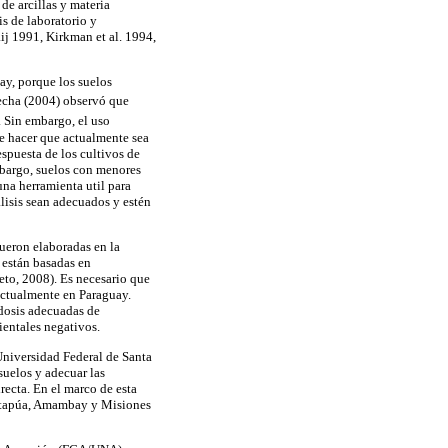
de arcillas y materia
s de laboratorio y
ij 1991, Kirkman et al. 1994,
ay, porque los suelos
techa (2004) observó que
. Sin embargo, el uso
de hacer que actualmente sea
espuesta de los cultivos de
embargo, suelos con menores
 una herramienta util para
alisis sean adecuados y estén
ueron elaboradas en la
 están basadas en
eto, 2008). Es necesario que
actualmente en Paraguay.
 dosis adecuadas de
ientales negativos.
niversidad Federal de Santa
suelos y adecuar las
recta. En el marco de esta
 Itapúa, Amambay y Misiones