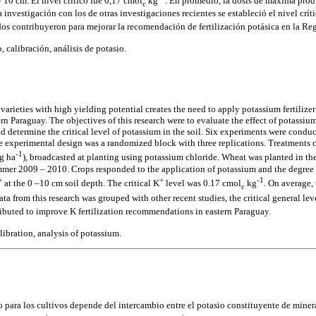
 10 cm. El nivel crítico fue 0,17 cmol
kg
. En promedio, la dosis de máxima pro
c
a investigación con los de otras investigaciones recientes se estableció el nivel crít
ados contribuyeron para mejorar la recomendación de fertilización potásica en la Re
, calibración, análisis de potasio.
rieties with high yielding potential creates the need to apply potassium fertilizer
ern Paraguay. The objectives of this research were to evaluate the effect of potassium 
d determine the critical level of potassium in the soil. Six experiments were cond
xperimental design was a randomized block with three replications. Treatments co
-1
kg ha
), broadcasted at planting using potassium chloride. Wheat was planted in th
mer 2009 – 2010. Crops responded to the application of potassium and the degree 
+
+
-1
at the 0 –10 cm soil depth. The critical K
level was 0.17 cmol
kg
. On average,
c
ta from this research was grouped with other recent studies, the critical general le
tributed to improve K fertilization recommendations in eastern Paraguay.
alibration, analysis of potassium.
o para los cultivos depende del intercambio entre el potasio constituyente de miner
+
+