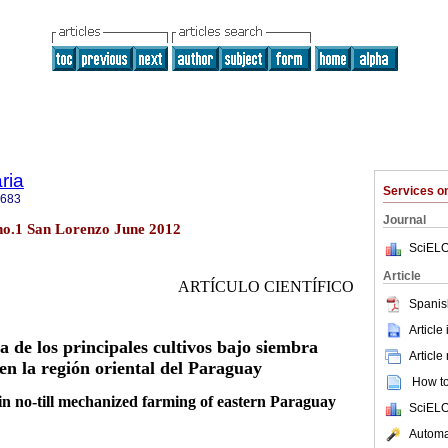
ria
Services 
0683
Journal
 no.1 San Lorenzo June 2012
SciELO
Article
ARTÍCULO CIENTÍFICO
Spanis
Article
ca de los principales cultivos bajo siembra
Article
en la región oriental del Paraguay
How to 
 in no-till mechanized farming of eastern Paraguay
SciELO
Automat