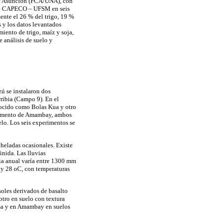
 de Asunción (FCA/UNA), con
s de CAPECO – UFSM en seis
nte el 26 % del trigo, 19 %
s y los datos levantados
miento de trigo, maíz y soja,
e análisis de suelo y
ú se instalaron dos
rribia (Campo 9). En el
onocido como Bolas Kua y otro
artamento de Amambay, ambos
lo. Los seis experimentos se
 heladas ocasionales. Existe
inida. Las lluvias
dia anual varía entre 1300 mm
 y 28 oC, con temperaturas
oles derivados de basalto
otro en suelo con textura
osa y en Amambay en suelos