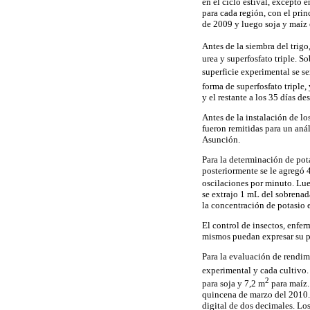
en el ciclo estival, excepto
para cada región, con el pri
de 2009 y luego soja y maíz 
Antes de la siembra del trigo
urea y superfosfato triple. S
superficie experimental se s
forma de superfosfato triple,
y el restante a los 35 días d
Antes de la instalación de l
fueron remitidas para un anál
Asunción.
Para la determinación de pota
posteriormente se le agregó
oscilaciones por minuto. Lu
se extrajo 1 mL del sobrenad
la concentración de potasio 
El control de insectos, enfe
mismos puedan expresar su p
Para la evaluación de rendimi
experimental y cada cultivo.
2
para soja y 7,2 m
para maíz.
quincena de marzo del 2010. 
digital de dos decimales. Lo