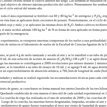
 en Coronel Oviedo donde el cultivo anterior fue sorgo. Las siembras se realizaron 
ncipal objetivo de obtener máxima producción del cultivo. Primeramente fue sembrad
en el ciclo estival del mismo año.
-1
, toda el área experimental se fertilizó con 60 y 80 kg ha
de nitrógeno y P
O
, re
2
5
obre ésta base se aplicaron dosis crecientes de potasio. Posteriormente, en el ciclo d
embró soja y maíz, y se aplicaron las mismas dosis de K
O. Ambos cultivos recibier
2
-1
 y el maíz recibió además 180 kg ha
de N en forma de urea aplicado en forma parc
espués de la emergencia.
os experimentos, se extrajeron muestras compuestas de los suelos a una profundidad
isis de rutina en el laboratorio de suelos de la Facultad de Ciencias Agrarias de la
sio, se pesó 4 g de suelo tamizado y secado al aire y se lo transfirió a un tubo de p
 40 mL de una solución de acetato de amonio (C
H
NO
) 1M a pH 7 y se agitó dura
2
7
2
ego las muestras se centrifugaron a 2000 revoluciones por minuto durante 2 minuto
ante, se lo transfirió a un tubo de ensayo de 10 mL y se agregó 9 mL de agua destil
en un espectrofotómetro de absorción atómica, a 766,5nm de longitud de onda (Soil
rmedades y malezas se realizó siguiendo las recomendaciones técnicas para cada cult
otencial productivo.
ento de grano, se cosecharon en forma manual tres metros lineales de las tres hiler
 Quedando establecida de esta manera el área útil de cada unidad experimental en 
 La cosecha de trigo fue realizada en el mes de setiembre de 2009 y las cosechas de 
Luego de la cosecha, las muestras fueron desgranadas, limpiadas, secadas al aire 
s rendimientos de grano fueron expresados al trece por ciento de humedad de grano.