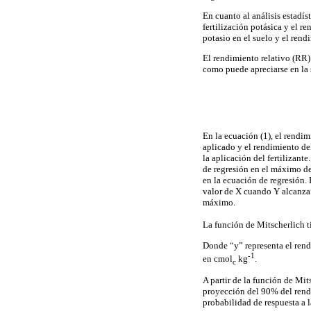
En cuanto al análisis estadís
fertilización potásica y el r
potasio en el suelo y el rend
El rendimiento relativo (RR)
como puede apreciarse en la 
En la ecuación (1), el rendim
aplicado y el rendimiento de
la aplicación del fertilizant
de regresión en el máximo de
en la ecuación de regresión. 
valor de X cuando Y alcanza 
máximo.
La función de Mitscherlich ti
Donde “y” representa el rendi
-1
en cmol
kg
.
c
A partir de la función de Mit
proyección del 90% del rendi
probabilidad de respuesta a la