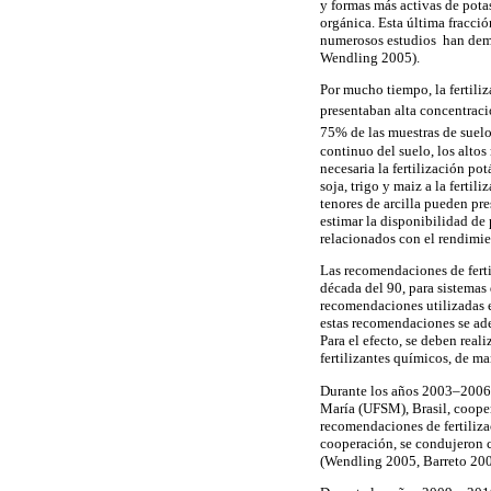
y formas más activas de potas
orgánica. Esta última fracci
numerosos estudios han demos
Wendling 2005).
Por mucho tiempo, la fertili
presentaban alta concentrac
75% de las muestras de suelo
continuo del suelo, los altos
necesaria la fertilización po
soja, trigo y maiz a la ferti
tenores de arcilla pueden pres
estimar la disponibilidad de 
relacionados con el rendimien
Las recomendaciones de ferti
década del 90, para sistemas
recomendaciones utilizadas e
estas recomendaciones se ade
Para el efecto, se deben real
fertilizantes químicos, de m
Durante los años 2003–2006,
María (UFSM), Brasil, cooper
recomendaciones de fertilizac
cooperación, se condujeron 
(Wendling 2005, Barreto 200