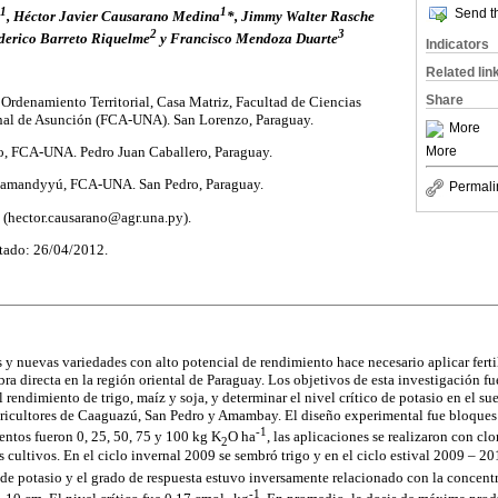
1
1
Send th
, Héctor Javier Causarano Medina
*, Jimmy Walter Rasche
2
3
ederico Barreto Riquelme
y Francisco Mendoza Duarte
Indicators
Related lin
Share
Ordenamiento Territorial, Casa Matriz, Facultad de Ciencias
nal de Asunción (FCA-UNA). San Lorenzo, Paraguay.
More
More
ro, FCA-UNA. Pedro Juan Caballero, Paraguay.
Ycuamandyyú, FCA-UNA. San Pedro, Paraguay.
Permali
 (hector.causarano@agr.una.py).
tado: 26/04/2012.
s y nuevas variedades con alto potencial de rendimiento hace necesario aplicar ferti
a directa en la región oriental de Paraguay. Los objetivos de esta investigación fue
el rendimiento de trigo, maíz y soja, y determinar el nivel crítico de potasio en el su
gricultores de Caaguazú, San Pedro y Amambay. El diseño experimental fue bloques
-1
ientos fueron 0, 25, 50, 75 y 100 kg K
O ha
, las aplicaciones se realizaron con clo
2
cultivos. En el ciclo invernal 2009 se sembró trigo y en el ciclo estival 2009 – 20
 de potasio y el grado de respuesta estuvo inversamente relacionado con la concent
-1