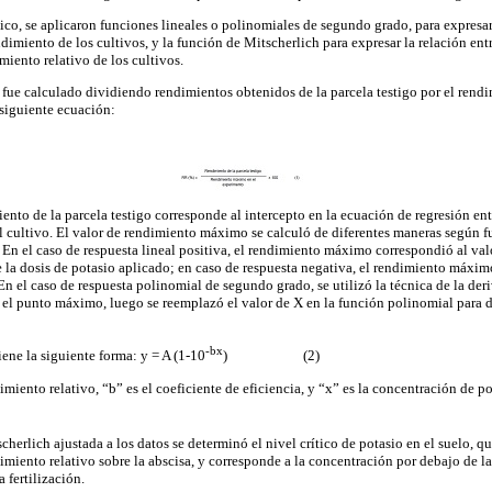
tico, se aplicaron funciones lineales o polinomiales de segundo grado, para expresar 
endimiento de los cultivos, y la función de Mitscherlich para expresar la relación en
imiento relativo de los cultivos.
 fue calculado dividiendo rendimientos obtenidos de la parcela testigo por el ren
siguiente ecuación:
iento de la parcela testigo corresponde al intercepto en la ecuación de regresión ent
l cultivo. El valor de rendimiento máximo se calculó de diferentes maneras según fue
e. En el caso de respuesta lineal positiva, el rendimiento máximo correspondió al va
 la dosis de potasio aplicado; en caso de respuesta negativa, el rendimiento máxim
En el caso de respuesta polinomial de segundo grado, se utilizó la técnica de la der
el punto máximo, luego se reemplazó el valor de X en la función polinomial para 
-bx
ene la siguiente forma: y = A (1-10
) (2)
miento relativo, “b” es el coeficiente de eficiencia, y “x” es la concentración de p
scherlich ajustada a los datos se determinó el nivel crítico de potasio en el suelo, q
miento relativo sobre la abscisa, y corresponde a la concentración por debajo de la 
 fertilización.