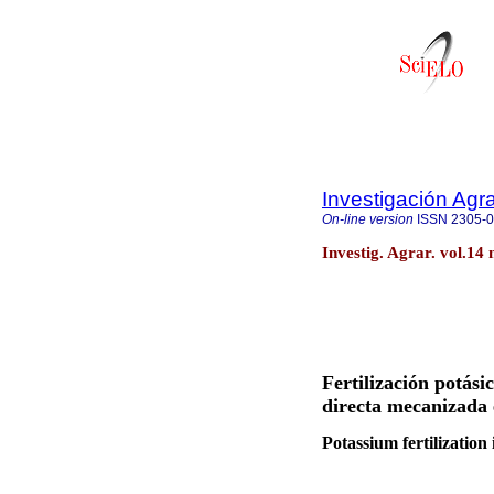
Investigación Agra
On-line version
ISSN
2305-
Investig. Agrar. vol.14
Fertilización potási
directa mecanizada 
Potassium fertilization