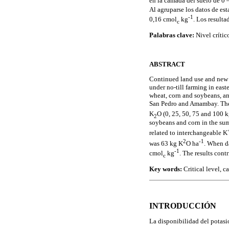
en la camada del suelo de 0 –
Al agruparse los datos de est
-1
0,16 cmol
kg
. Los result
c
Palabras clave:
Nivel crítico
ABSTRACT
Continued land use and new va
under no-till farming in east
wheat, corn and soybeans, an
San Pedro and Amambay. The e
K
O (0, 25, 50, 75 and 100 
2
soybeans and corn in the sum
related to interchangeable K
2
-1
was 63 kg K
O ha
. When da
-1
cmol
kg
. The results con
c
Key words:
Critical level, c
INTRODUCCIÓN
La disponibilidad del potasi