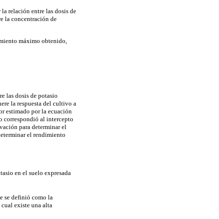
la relación entre las dosis de
tre la concentración de
dimiento máximo obtenido,
re las dosis de potasio
re la respuesta del cultivo a
lor estimado por la ecuación
o correspondió al intercepto
ivación para determinar el
determinar el rendimiento
otasio en el suelo expresada
ue se definió como la
cual existe una alta