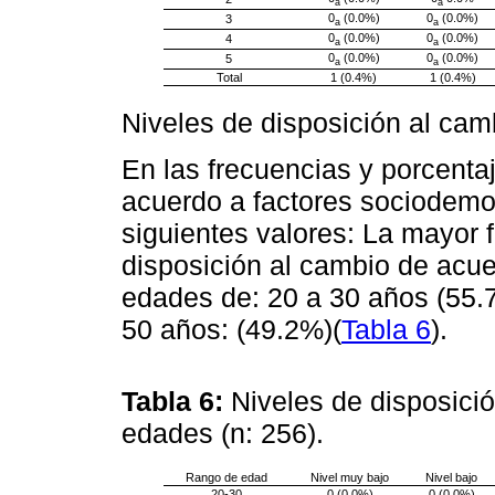
a
a
0
(0.0%)
0
(0.0%)
3
a
a
0
(0.0%)
0
(0.0%)
4
a
a
0
(0.0%)
0
(0.0%)
5
a
a
Total
1 (0.4%)
1 (0.4%)
Niveles de disposición al cam
En las frecuencias y porcenta
acuerdo a factores sociodemo
siguientes valores: La mayor 
disposición al cambio de acue
edades de: 20 a 30 años (55.
50 años: (49.2%)(
Tabla 6
).
Tabla 6:
Niveles de disposici
edades (n: 256).
Rango de edad
Nivel muy bajo
Nivel bajo
20-30
0 (0,0%)
0 (0,0%)