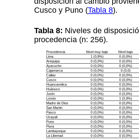
disposición al cambio provie
Cusco y Puno (
Tabla 8
).
Tabla 8:
Niveles de disposici
procedencia (n: 256).
Procedencia
Nivel muy bajo
Nivel bajo
Lima
1 (0,8%)
0 (0,0%)
Arequipa
0 (0,0%)
0 (0,0%)
Ayacucho
0 (0,0%)
0 (0,0%)
Cajamarca
0 (0,0%)
0 (0,0)
Callao
0 (0,0%)
0 (0,0%)
Cusco
0 (0,0%)
0 (0,0%)
Huancavelica
0 (0,0%)
0 (0,0%)
Huánuco
0 (0,0%)
0 (0,0%)
Junín
0 (0,0%)
0 (0,0%)
Loreto
0 (0,0%)
1 (5,9%)
Madre de Dios
0 (0,0%)
0 (0,0%)
San Martin
0 (0,0%)
0 (0,0%)
Pasco
0 (0,0%)
0 (0,0%)
Ucayali
0 (0,0%)
0 (0,0%)
Puno
0 (0,0%)
0 (0,0%)
Piura
0 (0,0%)
0 (0,0%)
Lambayeque
0 (0,0%)
0 (0,0%)
La Libertad
0 (0,0%)
0 (0,0%)