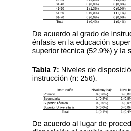
31-40
0 (0,0%)
0 (0,0%)
41-50
1 (1,3%)
0 (0,0%)
51-60
0 (0,0%)
1 (1,1%)
61-70
0 (0,0%)
0 (0,0%)
Total
1 (0,4%)
1 (0,4%)
De acuerdo al grado de instruc
énfasis en la educación superi
superior técnica (52.9%) y la 
Tabla 7:
Niveles de disposici
instrucción (n: 256).
Instrucción
Nivel muy bajo
Nivel b
Primaria
0 (0,0%)
0 (0,0
Secundaria
1 (0,8%)
1 (0,8
Superior Técnica
0 (0,0%)
0 (0,0
Superior Universitaria
0 (0,0%)
0 (0,0
Total
1 (0,4%)
1 (0,4
De acuerdo al lugar de proced