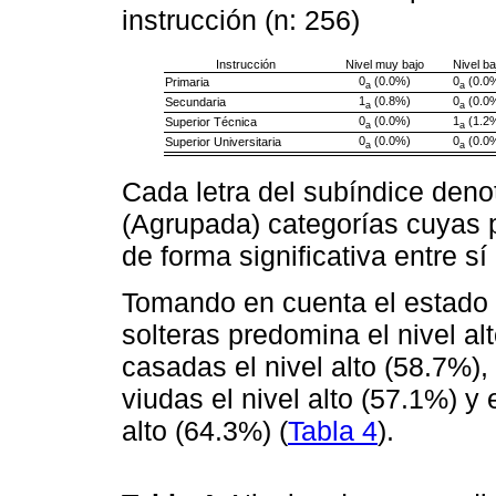
instrucción (n: 256)
Instrucción
Nivel muy bajo
Nivel ba
0
(0.0%)
0
(0.0
Primaria
a
a
1
(0.8%)
0
(0.0
Secundaria
a
a
0
(0.0%)
1
(1.2
Superior Técnica
a
a
0
(0.0%)
0
(0.0
Superior Universitaria
a
a
Cada letra del subíndice den
(Agrupada) categorías cuyas 
de forma significativa entre sí 
Tomando en cuenta el estado c
solteras predomina el nivel a
casadas el nivel alto (58.7%),
viudas el nivel alto (57.1%) y 
alto (64.3%) (
Tabla 4
).