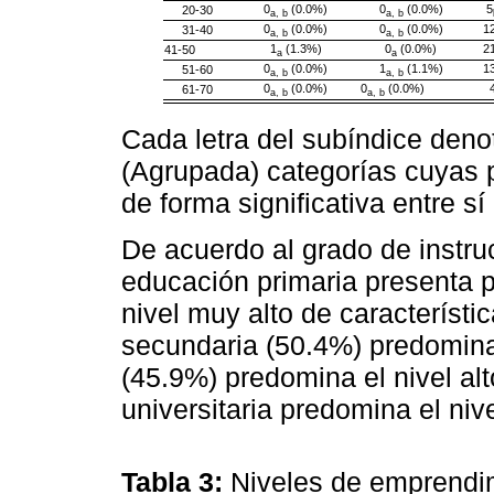
0
(0.0%)
0
(0.0%)
5
20-30
a, b
a, b
0
(0.0%)
0
(0.0%)
1
31-40
a, b
a, b
1
(1.3%)
0
(0.0%)
2
41-50
a
a
0
(0.0%)
1
(1.1%)
1
51-60
a, b
a, b
0
(0.0%)
0
(0.0%)
61-70
a, b
a, b
Cada letra del subíndice den
(Agrupada) categorías cuyas 
de forma significativa entre sí 
De acuerdo al grado de instru
educación primaria presenta p
nivel muy alto de característ
secundaria (50.4%) predomina e
(45.9%) predomina el nivel al
universitaria predomina el nive
Tabla 3:
Niveles de emprendi