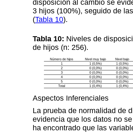
disposición al cambio se evid
3 hijos (100%), seguido de las
(
Tabla 10
).
Tabla 10:
Niveles de disposic
de hijos (n: 256).
Número de hijos
Nivel muy bajo
Nivel bajo
1
1 (0,5%)
1 (0,5%)
2
0 (0,0%)
0 (0,0%)
3
0 (0,0%)
0 (0,0%)
4
0 (0,0%)
0 (0,0%)
5
0 (0,0%)
0 (0,0%)
Total
1 (0,4%)
1 (0,4%)
Aspectos Inferenciales
La prueba de normalidad de di
evidencia que los datos no se
ha encontrado que las variabl