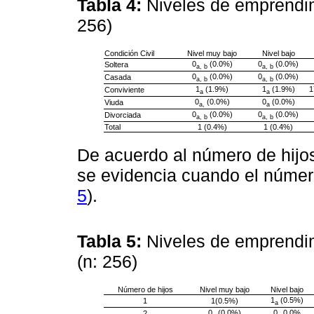
Tabla 4:
Niveles de emprendim
256)
Condición Civil
Nivel muy bajo
Nivel bajo
0
(0.0%)
0
(0.0%)
Soltera
a, b
a, b
0
(0.0%)
0
(0.0%)
Casada
a, b
a, b
1
(1.9%)
1
(1.9%)
1
Conviviente
a
a
0
(0.0%)
0
(0.0%)
Viuda
a,
a
0
(0.0%)
0
(0.0%)
Divorciada
a, b
a, b
Total
1 (0.4%)
1 (0.4%)
De acuerdo al número de hijos,
se evidencia cuando el número 
5
).
Tabla 5:
Niveles de emprendim
(n: 256)
Número de hijos
Nivel muy bajo
Nivel bajo
1
(0.5%)
1
1(0.5%)
a
0
(0.0%)
0
0.0%
2