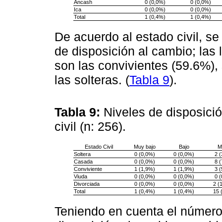
Ancash
0 (0,0%)
0 (0,0%)
Ica
0 (0,0%)
0 (0,0%)
Total
1 (0,4%)
1 (0,4%)
De acuerdo al estado civil, se
de disposición al cambio; las
son las convivientes (59.6%),
las solteras. (
Tabla 9
).
Tabla 9:
Niveles de disposici
civil (n: 256).
Estado Civil
Muy bajo
Bajo
M
Soltera
0 (0,0%)
0 (0,0%)
2 
Casada
0 (0,0%)
0 (0,0%)
8 
Conviviente
1 (1,9%)
1 (1,9%)
3 
Viuda
0 (0,0%)
0 (0,0%)
0 
Divorciada
0 (0,0%)
0 (0,0%)
2 (
Total
1 (0,4%)
1 (0,4%)
15 
Teniendo en cuenta el número 