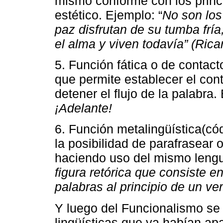
mismo conforme con los princi
estético. Ejemplo: “
No son los
paz disfrutan de su tumba frí
el alma y viven todavía” (Ric
5. Función fática o de contacto
que permite establecer el con
detener el flujo de la palabra
¡Adelante!
6. Función metalingüística(cód
la posibilidad de parafrasear 
haciendo uso del mismo leng
figura retórica que consiste en
palabras al principio de un ve
Y luego del Funcionalismo se 
lingüísticas que ya habían ap