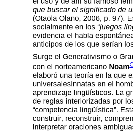
el uso y de ahí su famoso lem
que buscar el significado de 
(Otaola Olano, 2006, p. 97). E
socialmente en los “
juegos lin
evidencia el habla espontánea
anticipos de los que serían lo
Surge el Generativismo o Gra
C
con el norteamericano
Noam
elaboró una teoría en la que e
universalesinnatas en el hombr
aprendizaje lingüísticos. La 
de reglas interiorizadas por l
“competencia lingüística”. Es
construir, reconstruir, compre
interpretar oraciones ambigua