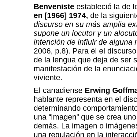
Benveniste
estableció la de l
en [1966] 1974,
de la siguien
discurso en su más amplia ex
supone un locutor y un alocuto
intención de influir de alguna
2006, p.8). Para él el discur
de la lengua que deja de ser 
manifestación de la enunciac
viviente.
El canadiense
Erwing Goffma
hablante representa en el dis
determinando comportamiento,
una “imagen” que se crea uno
demás. La imagen o imágenes
una regulación en la interacc