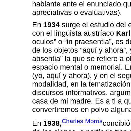
hablante ante el enunciado qu
apreciativas o evaluativas).
En
1934
surge el estudio del e
con el lingüista austríaco
Karl
oculos” o “in praesentia”, es d
de los objetos “aquí y ahora”,
absentia” la que se refiere a 
espacio mental o memorial. En
(yo, aquí y ahora), y en el se
modalidad, en la tematización
discursos informativos, argume
casa de mi madre. Es a ti a qu
convertiremos en polvo alguna
Charles Morris
En
1938,
concibió