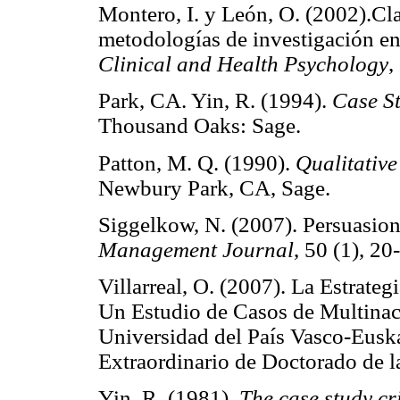
Montero, I. y León, O. (2002).Cla
metodologías de investigación en
Clinical and Health Psychology
,
Park, CA. Yin, R. (1994).
Case S
Thousand Oaks: Sage.
Patton, M. Q. (1990).
Qualitativ
Newbury Park, CA, Sage.
Siggelkow, N. (2007). Persuasion
Management Journal
, 50 (1), 20
Villarreal, O. (2007). La Estrateg
Un Estudio de Casos de Multinaci
Universidad del País Vasco-Euska
Extraordinario de Doctorado de
Yin, R. (1981).
The case study cr