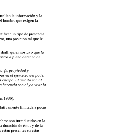
rrollan la información y la
del hombre que exigen la
nificar un tipo de presencia
so, una posición tal que le
rshall, quien sostuvo que
la
embros a pleno derecho de
o, fe, propiedad y
par en el ejercicio del poder
l cuerpo. El ámbito social
herencia social y a vivir la
a, 1986):
elativamente limitada a pocas
embros son introducidos en la
a duración de éstos y de la
 están presentes en estas