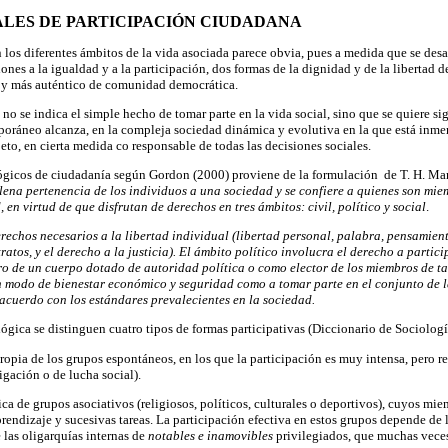
LES DE PARTICIPACIÓN CIUDADANA
 los diferentes ámbitos de la vida asociada parece obvia, pues a medida que se desa
ones a la igualdad y a la participación, dos formas de la dignidad y de la libertad 
 y más auténtico de comunidad democrática.
no se indica el simple hecho de tomar parte en la vida social, sino que se quiere sig
oráneo alcanza, en la compleja sociedad dinámica y evolutiva en la que está inmer
eto, en cierta medida co responsable de todas las decisiones sociales.
ógicos de ciudadanía según Gordon (2000) proviene de la formulación de T. H. Ma
lena pertenencia de los individuos a una sociedad y se confiere a quienes son mi
n virtud de que disfrutan de derechos en tres ámbitos: civil, político y social
.
erechos necesarios a la libertad individual (libertad personal, palabra, pensamient
ratos, y el derecho a la justicia). El ámbito político involucra el derecho a partici
o de un cuerpo dotado de autoridad política o como elector de los miembros de ta
 modo de bienestar económico y seguridad como a tomar parte en el conjunto de la 
e acuerdo con los estándares prevalecientes en la sociedad.
ógica se distinguen cuatro tipos de formas participativas (Diccionario de Sociologí
propia de los grupos espontáneos, en los que la participación es muy intensa, pero r
igación o de lucha social).
tica de grupos asociativos (religiosos, políticos, culturales o deportivos), cuyos mi
endizaje y sucesivas tareas. La participación efectiva en estos grupos depende de l
 las oligarquías internas de
notables e inamovibles
privilegiados, que muchas veces