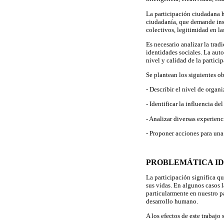
La participación ciudadana h
ciudadanía, que demande insti
colectivos, legitimidad en la
Es necesario analizar la tra
identidades sociales. La aut
nivel y calidad de la partici
Se plantean los siguientes ob
- Describir el nivel de organi
- Identificar la influencia d
- Analizar diversas experienc
- Proponer acciones para una
PROBLEMÁTICA ID
La participación significa qu
sus vidas. En algunos casos l
particularmente en nuestro pa
desarrollo humano.
A los efectos de este trabajo