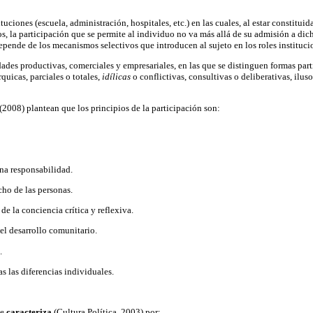
ituciones (escuela, administración, hospitales, etc.) en las cuales, al estar constituid
s, la participación que se permite al individuo no va más allá de su admisión a dich
epende de los mecanismos selectivos que introducen al sujeto en los roles instituci
dades productivas, comerciales y empresariales, en las que se distinguen formas par
rquicas, parciales o totales,
idílicas
o conflictivas, consultivas o deliberativas, iluso
2008) plantean que los principios de la participación son:
na responsabilidad.
cho de las personas.
de la conciencia crítica y reflexiva.
el desarrollo comunitario.
.
s las diferencias individuales.
se
caracteriza
(Cultura Política, 2003) por: