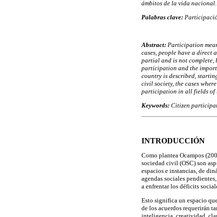
ámbitos de la vida nacional.
Palabras clave:
Participació
Abstract:
Participation means
cases, people have a direct a
partial and is not complete,
participation and the import
country is described, startin
civil society, the cases whe
participation in all fields of 
Keywords:
Citizen participa
INTRODUCCIÓN
Como plantea Ocampos (2000) 
sociedad civil (OSC) son aspi
espacios e instancias, de din
agendas sociales pendientes,
a enfrentar los déficits soci
Esto significa un espacio que
de los acuerdos requerirán t
inteligencia, creatividad, cl