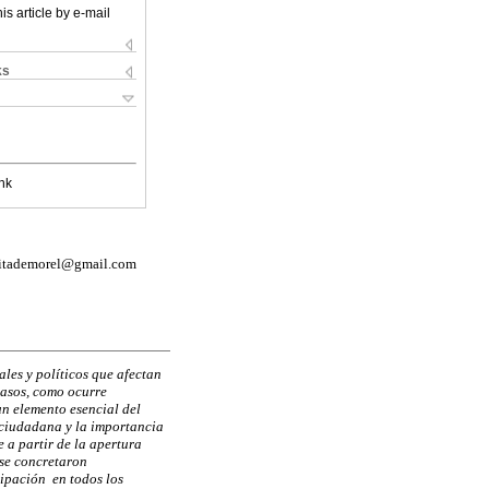
is article by e-mail
ks
nk
aritademorel@gmail.com
ales y políticos que afectan
 casos, como ocurre
un elemento esencial del
 ciudadana y la importancia
 a partir de la apertura
 se concretaron
cipación en todos los