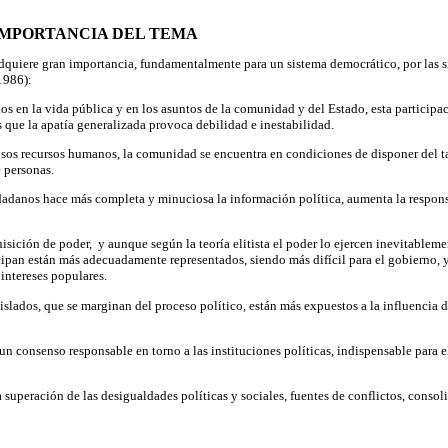
 IMPORTANCIA DEL TEMA
adquiere gran importancia, fundamentalmente para un sistema democrático, por las s
1986):
nos en la vida pública y en los asuntos de la comunidad y del Estado, esta participa
s que la apatía generalizada provoca debilidad e inestabilidad.
os recursos humanos, la comunidad se encuentra en condiciones de disponer del ta
 personas.
udadanos hace más completa y minuciosa la información política, aumenta la respon
uisición de poder, y aunque según la teoría elitista el poder lo ejercen inevitableme
ipan están más adecuadamente representados, siendo más difícil para el gobierno, y
 intereses populares.
aislados, que se marginan del proceso político, están más expuestos a la influencia
 un consenso responsable en torno a las instituciones políticas, indispensable para
a superación de las desigualdades políticas y sociales, fuentes de conflictos, consol