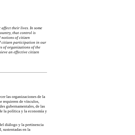
affect their lives. In some
ountry, that control is
notions of citizen
 citizen participation in our
es of organizations of the
ieve an effective citizen
cer las organizaciones de la
Se requieren de vínculos,
dades gubernamentales, de las
e la política y la economía y
del diálogo y la pertinencia
, sustentadas en la