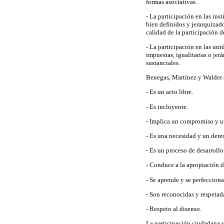
formas asociativas.
- La participación en las inst
bien definidos y jerarquizado
calidad de la participación d
- La participación en las uni
impuestas, igualitarias o jerá
sustanciales.
Benegas, Martínez y Walder (
- Es un acto libre.
- Es incluyente.
- Implica un compromiso y u
- Es una necesidad y un dere
- Es un proceso de desarrollo 
- Conduce a la apropiación d
- Se aprende y se perfecciona
- Son reconocidas y respetada
- Respeto al disenso.
La participación ciudadana 