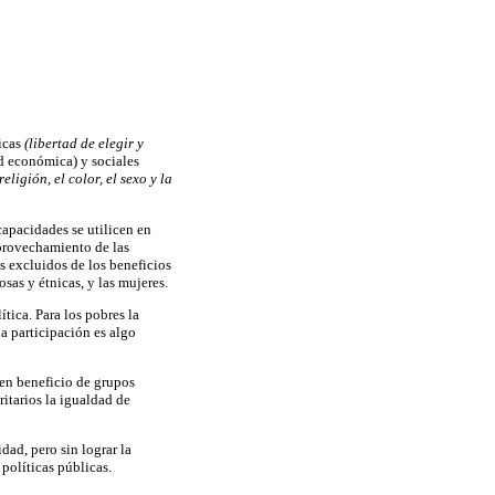
ticas
(libertad de elegir y
d económica) y sociales
igión, el color, el sexo y la
capacidades se utilicen en
aprovechamiento de las
 excluidos de los beneficios
osas y étnicas, y las mujeres.
tica. Para los pobres la
a participación es algo
 en beneficio de grupos
itarios la igualdad de
dad, pero sin lograr la
políticas públicas.