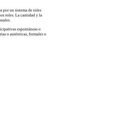
as por un sistema de roles
os roles. La cantidad y la
onales.
ticipativas espontáneas o
rias o auténticas, formales o