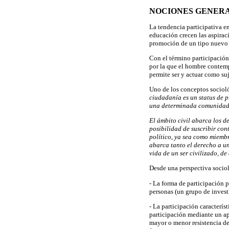
NOCIONES GENERA
La tendencia participativa en
educación crecen las aspiraci
promoción de un tipo nuevo
Con el término participación 
por la que el hombre contemp
permite ser y actuar como suj
Uno de los conceptos sociol
ciudadanía es un status de p
una determinada comunidad, e
El ámbito civil abarca los d
posibilidad de suscribir cont
político, ya sea como miembr
abarca tanto el derecho a un
vida de un ser civilizado, d
Desde una perspectiva sociol
- La forma de participación 
personas (un grupo de invest
- La participación caracterís
participación mediante un apr
mayor o menor resistencia de