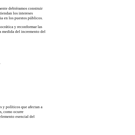
mente debiéramos construir
tiendan los intereses
ia en los puestos públicos.
ocrática y reconformar las
na medida del incremento del
.
s y políticos que afectan a
os, como ocurre
 elemento esencial del