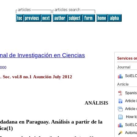
onal de Investigación en Ciencias
Services 
Journal
4000
SciELO
c. Soc. vol.8 no.1 Asunción July 2012
Article
Spanis
Article
ANÁLISIS
Article
How to 
dadana en Paraguay. Análisis a partir de la
SciELO
ica(1)
Automat