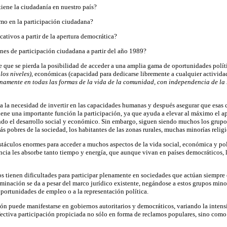
tiene la ciudadanía en nuestro país?
smo en la participación ciudadana?
icativos a partir de la apertura democrática?
ones de participación ciudadana a partir del año 1989?
ce que se pierda la posibilidad de acceder a una amplia gama de oportunidades polí
los niveles)
, económicas (capacidad para dedicarse libremente a cualquier activida
namente en todas las formas de la vida de la comunidad, con independencia de la rel
a la necesidad de invertir en las capacidades humanas y después asegurar que esas 
tiene una importante función la participación, ya que ayuda a elevar al máximo el 
do el desarrollo social y económico. Sin embargo, siguen siendo muchos los grupos
más pobres de la sociedad, los habitantes de las zonas rurales, muchas minorías religi
táculos enormes para acceder a muchos aspectos de la vida social, económica y polí
encia les absorbe tanto tiempo y energía, que aunque vivan en países democráticos, l
s tienen dificultades para participar plenamente en sociedades que actúan siempre
iminación se da a pesar del marco jurídico existente, negándose a estos grupos minor
oportunidades de empleo o a la representación política.
ón puede manifestarse en gobiernos autoritarios y democráticos, variando la intensi
fectiva participación propiciada no sólo en forma de reclamos populares, sino como 