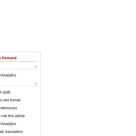
on Demand
 Analytics
h (pdf)
 in xml format
 references
cite this article
 Analytics
ic translation