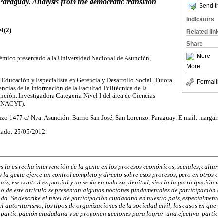
 Paraguay. Analysis from the democratic transition
Send th
Indicators
l(2)
Related lin
Share
More
démico presentado a la Universidad Nacional de Asunción,
More
a Educación y Especialista en Gerencia y Desarrollo Social. Tutora
Permali
encias de la Información de la Facultad Politécnica de la
ción. Investigadora Categoria Nivel I del área de Ciencias
CONACYT).
nzo 1477 c/ Nva. Asunción. Barrio San José, San Lorenzo. Paraguay. E-mail: marg
tado: 25/05/2012.
s la estrecha intervención de la gente en los procesos económicos, sociales, cultur
s la gente ejerce un control completo y directo sobre esos procesos, pero en otros
aís, ese control es parcial y no se da en toda su plenitud, siendo la participación 
go de este artículo se presentan algunas nociones fundamentales de participación
ada. Se describe el nivel de participación ciudadana en nuestro país, especialmente
el autoritarismo, los tipos de organizaciones de la sociedad civil, los casos en que
e participación ciudadana y se proponen acciones para lograr una efectiva parti