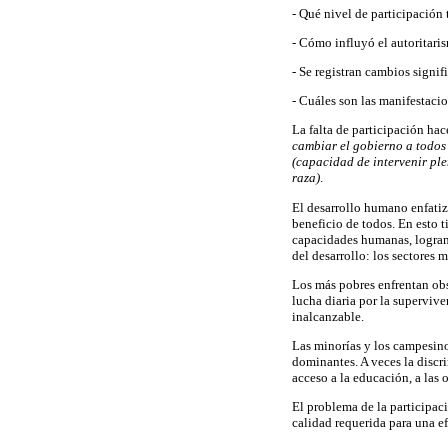
- Qué nivel de participación 
- Cómo influyó el autoritari
- Se registran cambios signif
- Cuáles son las manifestaci
La falta de participación ha
cambiar el gobierno a todos 
(capacidad de intervenir ple
raza)
.
El desarrollo humano enfatiz
beneficio de todos. En esto 
capacidades humanas, logran
del desarrollo: los sectores 
Los más pobres enfrentan obs
lucha diaria por la superviv
inalcanzable.
Las minorías y los campesino
dominantes. A veces la discr
acceso a la educación, a las 
El problema de la participaci
calidad requerida para una e