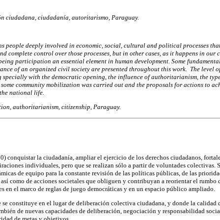
n ciudadana, ciudadanía, autoritarismo, Paraguay.
 people deeply involved in economic, social, cultural and political processes that 
nd complete control over those processes, but in other cases, as it happens in our c
 being participation an essential element in human development. Some fundamental 
ance of an organized civil society are presented throughout this work. The level of
g specially with the democratic opening, the influence of authoritarianism, the typ
re some community mobilization was carried out and the proposals for actions to ach
the national life.
tion, authoritarianism, citizenship, Paraguay.
conquistar la ciudadanía, ampliar el ejercicio de los derechos ciudadanos, fortale
raciones individuales, pero que se realizan sólo a partir de voluntades colectivas. 
ámicas de equipo para la constante revisión de las políticas públicas, de las priori
 así como de acciones societales que obliguen y contribuyan a reorientar el rumbo d
ales en el marco de reglas de juego democráticas y en un espacio público ampliado.
 se constituye en el lugar de deliberación colectiva ciudadana, y donde la calidad 
ambién de nuevas capacidades de deliberación, negociación y responsabilidad social
aridad de metas y objetivos.