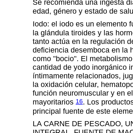
Se recomienda una ingesta d
edad, género y estado de sal
Iodo: el iodo es un elemento 
la glándula tiroides y las hor
tanto actúa en la regulación de
deficiencia desemboca en la h
como "bocio". El metabolismo 
cantidad de yodo inorgánico i
íntimamente relacionados, jug
la oxidación celular, hematopo
función neuromuscular y en e
16
mayoritarios
. Los producto
principal fuente de este elem
LA CARNE DE PESCADO, U
INTEGRAL, FUENTE DE MA