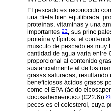
El pescado es reconocido co
una dieta bien equilibrada, pr
proteínas, vitaminas y una am
23
importantes
, sus principa
proteína y lípidos, el conteni
músculo de pescado es muy baj
cantidad de agua varía entre
proporcional al contenido gra
sustancialmente al de los mam
grasas saturadas, resultando u
beneficiosos ácidos grasos po
como el EPA (ácido eicosapen
2
docosahexaenoico (C22:6))
peces es el colesterol, cuya 