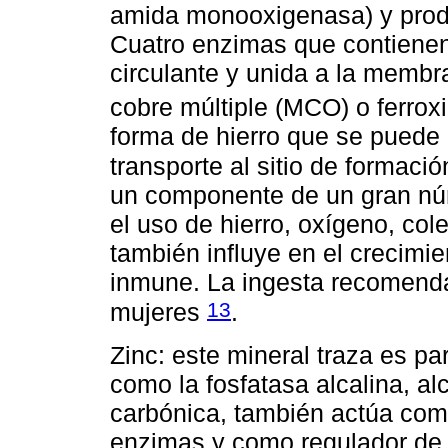
amida monooxigenasa) y produ
Cuatro enzimas que contienen
circulante y unida a la memb
cobre múltiple (MCO) o ferrox
forma de hierro que se puede i
transporte al sitio de formaci
un componente de un gran nú
el uso de hierro, oxígeno, col
también influye en el crecimie
inmune. La ingesta recomend
13
mujeres
.
Zinc: este mineral traza es pa
como la fosfatasa alcalina, a
carbónica, también actúa como
enzimas y como regulador de 