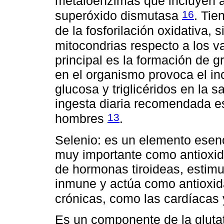
metaloenzimas que incluyen ar
16
superóxido dismutasa
. Tie
de la fosforilación oxidativa,
mitocondrias respecto a los v
principal es la formación de g
en el organismo provoca el in
glucosa y triglicéridos en la 
ingesta diaria recomendada e
13
hombres
.
Selenio: es un elemento esenc
muy importante como antioxida
de hormonas tiroideas, estimu
inmune y actúa como antioxi
crónicas, como las cardíacas 
Es un componente de la glutat