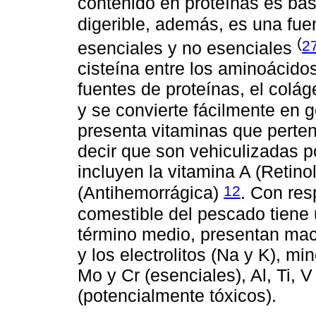
contenido en proteínas es ba
digerible, además, es una fu
(
2
esenciales y no esenciales
cisteína entre los aminoácidos
fuentes de proteínas, el colá
y se convierte fácilmente en 
presenta vitaminas que perten
decir que son vehiculizadas p
incluyen la vitamina A (Retinol)
12
(Antihemorrágica)
. Con res
comestible del pescado tiene
término medio, presentan mac
y los electrolitos (Na y K), mi
Mo y Cr (esenciales), Al, Ti, 
(potencialmente tóxicos).