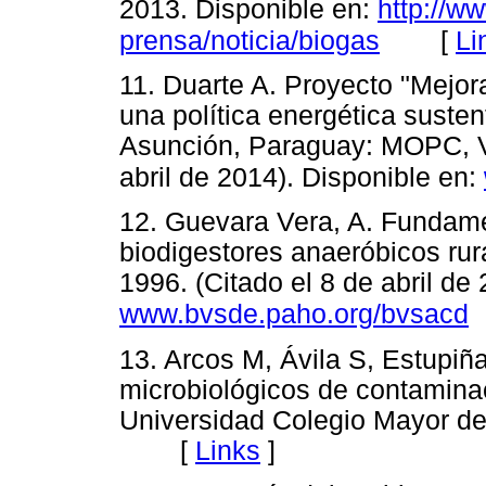
2013. Disponible en:
http://ww
[
Li
prensa/noticia/biogas
11. Duarte A. Proyecto "Mejor
una política energética susten
Asunción, Paraguay: MOPC, V
abril de 2014). Disponible en:
12. Guevara Vera, A. Fundame
biodigestores anaeróbicos rura
1996. (Citado el 8 de abril de
www.bvsde.paho.org/bvsacd
13. Arcos M, Ávila S, Estupi
microbiológicos de contamina
Universidad Colegio Mayor de
[
Links
]