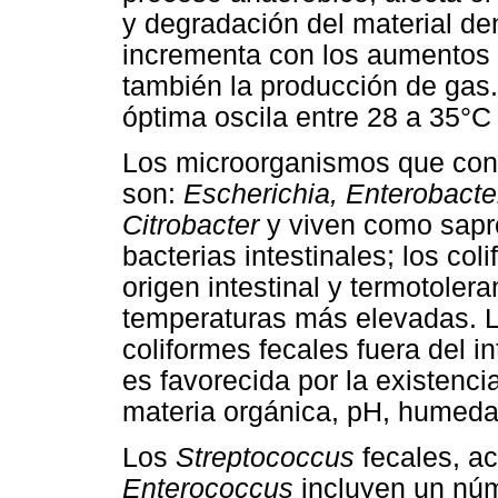
y degradación del material de
incrementa con los aumentos 
también la producción de gas
óptima oscila entre 28 a 35°C 
Los microorganismos que conf
son:
Escherichia, Enterobacter
Citrobacter
y viven como sapr
bacterias intestinales; los col
origen intestinal y termotoler
temperaturas más elevadas. L
coliformes fecales fuera del 
es favorecida por la existenc
materia orgánica, pH, humedad
Los
Streptococcus
fecales, a
Enterococcus
incluyen un núm