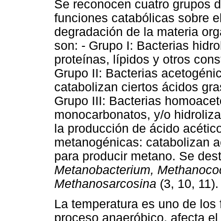
Se reconocen cuatro grupos d
funciones catabólicas sobre e
degradación de la materia org
son: - Grupo I: Bacterias hidro
proteínas, lípidos y otros con
Grupo II: Bacterias acetogéni
catabolizan ciertos ácidos gra
Grupo III: Bacterias homoace
monocarbonatos, y/o hidroliz
la producción de ácido acético
metanogénicas: catabolizan 
para producir metano. Se des
Metanobacterium, Methanococ
Methanosarcosina
(3, 10, 11).
La temperatura es uno de los 
proceso anaeróbico, afecta el 