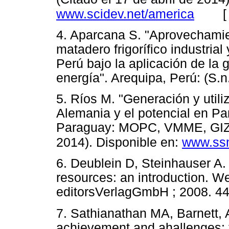
www.scidev.net/america
4. Aparcana S. "Aprovechamie
matadero frigorífico industria
Perú bajo la aplicación de la 
energía". Arequipa, Perú: (S
5. Ríos M. "Generación y utili
Alemania y el potencial en Pa
Paraguay: MOPC, VMME, GIZ; 2
2014). Disponible en:
www.ss
6. Deublein D, Steinhauser A
resources: an introduction. 
editorsVerlagGmbH ; 2008.
7. Sathianathan MA, Barnett,
achievement and ahallenges: t