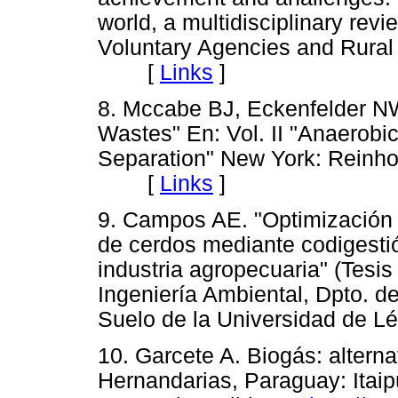
world, a multidisciplinary revi
Voluntary Agencies and Rural
[
Links
]
8. Mccabe BJ, Eckenfelder NW.
Wastes" En: Vol. II "Anaerobi
Separation" New York: Reinhol
[
Links
]
9. Campos AE. "Optimización 
de cerdos mediante codigesti
industria agropecuaria" (Tesis
Ingeniería Ambiental, Dpto. d
Suelo de la Universidad de 
10. Garcete A. Biogás: alterna
Hernandarias, Paraguay: Itaipú