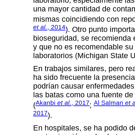
una mayor cantidad de contam
mismas coincidiendo con repor
et al.
, 2014
). Otro punto impor
bioseguridad, se recomienda e
y que no es recomendable su u
laboratorios (Michigan State U
En trabajos similares, pero re
ha sido frecuente la presenci
podrían causar enfermedades
las batas como una fuente de
Akanbi
et al.
, 2017
Al Salman
et a
(
;
2017
).
En hospitales, se ha podido d